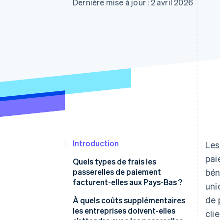
Authorization Boost
Dernière mise à jour : 2 avril 2026
Acceptation optimisée
Link
Paiements accélérés
Financial Connections
Comptes financiers associés
Introduction
Les
pai
Quels types de frais les
passerelles de paiement
bén
facturent-elles aux Pays-Bas ?
uni
de 
Frais de transaction
À quels coûts supplémentaires
les entreprises doivent-elles
cli
Frais mensuels