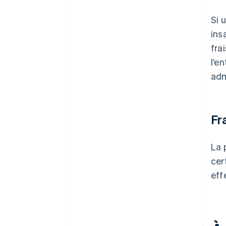
Si 
ins
fra
l’e
adm
Fr
La 
cer
eff