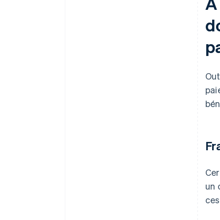
À
do
p
Out
pai
bén
Fr
Cer
un 
ces