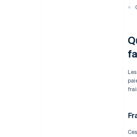
Gérez soigneusement les
remboursements et les
rétrofacturations
Favorisez les virements
Qu
bancaires pour les transactions
plus importantes
f
Utilisez des modèles
d’abonnement pour les
paiements récurrents
Les
Consolidez les moyens de
pai
paiement pour réduire les frais
fra
généraux
Fr
Ces