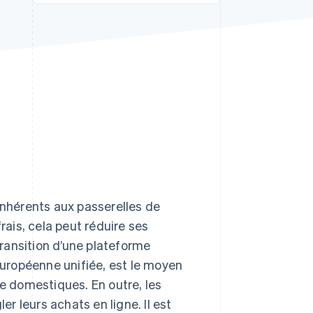
Stripe Sessions 2026
Découvrez comment
Stripe construit
l’infrastructure
économique de l’IA.
Regarder la vidéo
inhérents aux passerelles de
rais, cela peut réduire ses
transition d’une plateforme
uropéenne unifiée, est le moyen
ne domestiques. En outre, les
er leurs achats en ligne. Il est