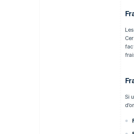
Fr
Les
Cer
fac
fra
Fr
Si 
d’o