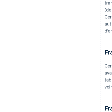
tra
(de
Cer
aut
d’e
Fr
Cer
ava
tab
voi
Fr