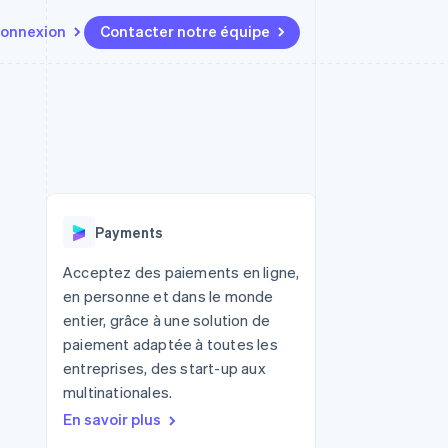
onnexion
Contacter notre équipe
Ressources
Écosystème
Contact
t marketplaces
Plus
Intégrations d'applications
Partenaires
Contacter notre équipe
Product roadmap
elle
Exemples de code
Stripe App Marketplace
Devenir partenaire
Découvrez les prochaines
r les
Blog des développeurs
évolutions
rs
État de l'API
 platforms
Radar
ciers intégrés
Payments
Prévention de la fraude
ratif
es et virtuelles
Atlas
Acceptez des paiements en ligne,
Constitution de start-up
en personne et dans le monde
Climate
entier, grâce à une solution de
Élimination du carbone
paiement adaptée à toutes les
Identity
entreprises, des start-up aux
Vérification de l'identité
multinationales.
En savoir plus