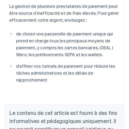
La gestion de plusieurs prestataires de paiement peut
être source d’inefficacité et de frais élevés. Pour gérer
efficacement votre argent, envisagez :
de choisir une passerelle de paiement unique qui
prend en charge tous les principaux moyens de
paiement, y compris les cartes bancaires, iDEAL |
Wero, les prélèvements SEPA et les wallets
d’affiner vos tunnels de paiement pour réduire les
tâches administratives et les délais de
rapprochement
Allemagne
Deutsch
English
Australie
English
Le contenu de cet article est fourni à des fins
Autriche
informatives et pédagogiques uniquement. Il
Deutsch
English
Belgique
ne saurait constituer un conseil juridique ou