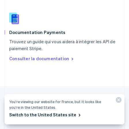
English
简体中文
République tchèque
English
Roumanie
English
Documentation Payments
Royaume-Uni
English
Trouvez un guide qui vous aidera à intégrer les API de
Singapour
paiement Stripe.
English
简体中文
Slovaquie
Consulter la documentation
English
Slovénie
English
Italiano
Suède
Svenska
English
Suisse
Deutsch
Français
Italiano
English
Thaïlande
You’re viewing our website for France, but it looks like
you’re in the United States.
ไทย
English
Switch to the United States site
France (Français)