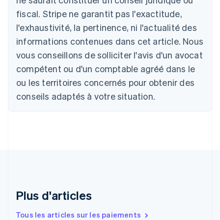
Nederlands
Français
Deutsch
English
fiscal. Stripe ne garantit pas l'exactitude,
Brésil
l'exhaustivité, la pertinence, ni l'actualité des
Português
English
Bulgarie
informations contenues dans cet article. Nous
English
vous conseillons de solliciter l'avis d'un avocat
Canada
English
Français
compétent ou d'un comptable agréé dans le
Chine continentale
ou les territoires concernés pour obtenir des
简体中文
English
Chypre
conseils adaptés à votre situation.
English
Croatie
English
Italiano
Danemark
English
Émirats arabes unis
English
Espagne
Español
English
Plus d'articles
Estonie
English
Tous les articles sur les paiements
États-Unis