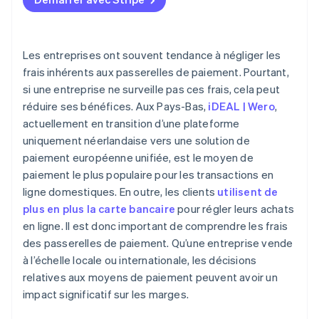
Évolutivité et coûts basés sur le volume
Améliorez la sélection des moyens de paiement
Efficacité opérationnelle
Négociez de meilleurs tarifs pour les volumes plus
Les entreprises ont souvent tendance à négliger les
élevés
frais inhérents aux passerelles de paiement. Pourtant,
Pression sur la compétitivité des prix
si une entreprise ne surveille pas ces frais, cela peut
Regroupez les paiements internationaux
réduire ses bénéfices. Aux Pays-Bas,
iDEAL | Wero
,
Gérez soigneusement les remboursements et les
actuellement en transition d’une plateforme
rétrofacturations
uniquement néerlandaise vers une solution de
paiement européenne unifiée, est le moyen de
Favorisez les virements bancaires pour les
paiement le plus populaire pour les transactions en
transactions plus importantes
ligne domestiques. En outre, les clients
utilisent de
Utilisez des modèles d’abonnement pour les
plus en plus la carte bancaire
pour régler leurs achats
paiements récurrents
en ligne. Il est donc important de comprendre les frais
des passerelles de paiement. Qu’une entreprise vende
Consolidez les moyens de paiement pour réduire les
frais généraux
à l’échelle locale ou internationale, les décisions
relatives aux moyens de paiement peuvent avoir un
impact significatif sur les marges.