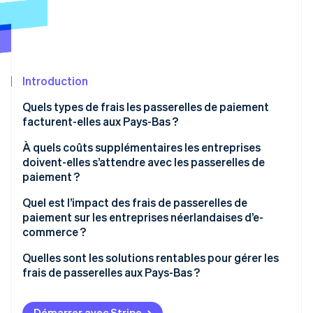
Découvrez les prochaines évolutions
Commerce en ligne
Radar
Prévention de la fraude
Écosystème
Atlas
Constitution de start-up
Introduction
Partenaires
Climate
Stripe App Marketplace
Quels types de frais les passerelles de paiement
Élimination du carbone
facturent-elles aux Pays-Bas ?
Identity
Vérification de l'identité
Frais de transaction
À quels coûts supplémentaires les entreprises
doivent-elles s’attendre avec les passerelles de
Frais mensuels
paiement ?
Frais de rétrofacturation
Frais d’installation ou d’inscription
Quel est l’impact des frais de passerelles de
paiement sur les entreprises néerlandaises d’e-
Frais de virement
Stripe Sessions 2026
Frais de remboursement
commerce ?
Découvrez comment Stripe construit l’infrastructure écono
Regarder la vidéo
Frais de paiements internationaux
Marges et rentabilité
Quelles sont les solutions rentables pour gérer les
frais de passerelles aux Pays-Bas ?
Coûts d’intégration et de développement
Coûts d’expansion à l’international
Privilégiez iDEAL | Wero pour les transactions
Frais d’utilisation minimum
Expérience client et options de paiement
nationales
Démarrer avec Stripe