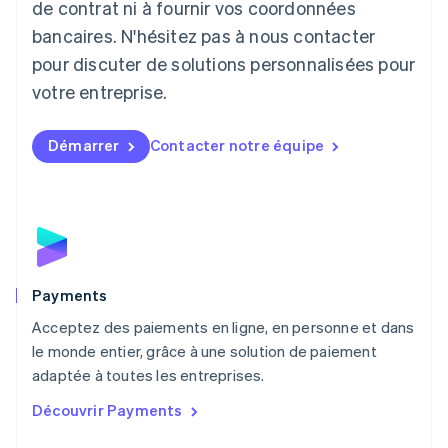
de contrat ni à fournir vos coordonnées
Deutsch
English
Lituanie
bancaires. N'hésitez pas à nous contacter
English
pour discuter de solutions personnalisées pour
Luxembourg
votre entreprise.
Français
Deutsch
English
Malaisie
English
简体中文
Démarrer
Contacter notre équipe
Malte
English
Mexique
Español
English
Norvège
English
Nouvelle-Zélande
English
Payments
Pays-Bas
Acceptez des paiements en ligne, en personne et dans
Nederlands
English
le monde entier, grâce à une solution de paiement
Pologne
English
adaptée à toutes les entreprises.
Portugal
Découvrir Payments
Português
English
R.A.S. de Hong Kong, Chine