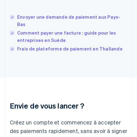
English
Español
简体中文
Finlande
English
Svenska
Envoyer une demande de paiement aux Pays-
France
Bas
Français
English
Comment payer une facture : guide pour les
Gibraltar
entreprises en Suède
English
Grèce
Frais de plateforme de paiement en Thaïlande
English
Hongrie
English
Inde
English
Irlande
English
Italie
Italiano
English
Envie de vous lancer ?
Japon
日本語
English
Créez un compte et commencez à accepter
Lettonie
English
des paiements rapidement, sans avoir à signer
Liechtenstein