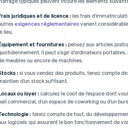
arrage typiques peuvent inclure les éléments suivants
Frais juridiques et de licence :
les frais d’immatriculat
autres
exigences réglementaires
varient considérable
le lieu.
Équipement et fournitures :
pensez aux articles prati
quotidiennement. Il peut s’agir d’ordinateurs portables, d
de meubles ou encore de machines.
Stocks :
si vous vendez des produits, tenez compte des
maintien d’un stock suffisant.
Locaux ou loyer :
calculez le coût de l’espace dont vous 
bail commercial, d’un espace de coworking ou d’un bure
Technologie :
tenez compte de tout, du développemen
aux logiciels qui assurent le bon fonctionnement de vo