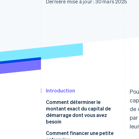
Authorization Boost
Dernière mise à jour : 30 mars 2025
Acceptation optimisée
Link
Paiements accélérés
Financial Connections
Comptes financiers associés
Introduction
Pou
cap
Comment déterminer le
montant exact du capital de
de 
démarrage dont vous avez
par
besoin
leu
Définissez votre business model
Comment financer une petite