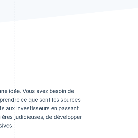
Stripe Sessions 2026
Découvrez comment
Stripe construit
l’infrastructure
économique de l’IA.
Regarder la vidéo
onne idée. Vous avez besoin de
mprendre ce que sont les sources
ts aux investisseurs en passant
cières judicieuses, de développer
sives.