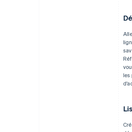
Dé
All
lig
sav
Réf
vou
les
d’a
Li
Cré