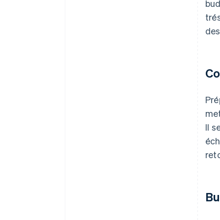
bud
tré
des
Co
Pré
met
Il 
éch
ret
Bu