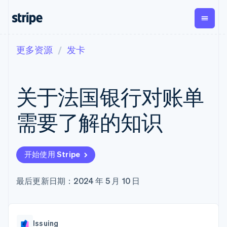
更多资源
发卡
按企业阶段
文档
学习
支付
营收
资金管
平台
理
易市
大型企业
Stripe 文档
博客
Payments
Billing
初创企业
API 参考文档
客户案例
关于法国银行对账单
在线支付
经常性收入
Global
Conn
库与 SDK
指南
Payment links
Metronome
Payouts
Stripe Apps
按用量计费
平台
需要了解的知识
无代码支付
Subscriptions
向第三
按应用场景
Checkout
方打款
支持
预构建支付界
订阅管理
Crypto
指南
智能体商务
面
Invoicing
钱包、
加密货币
获取支持
一次性或定期
Elements
开始使用 Stripe
稳定币
电子商务
接受线上付款
托管支持方案
灵活的 UI 组件
账单
发行和
嵌入式金融
实施预置结账流程
专业服务
Payment
Tax
发卡基
财务自动化
构建平台或交易市场
最后更新日期：2024 年 5 月 10 日
methods
销售税和增值
础设施
全球化企业
管理订阅
接入 125+ 种支
税自动化
应用内支付
提供按用量计费
付方式
Revenue
交易市场
发行稳定币支持的支付卡
Terminal
Recognition
公司
资金管理
通过智能体配置和管理服
线下支付
会计自动化
Issuing
平台
务