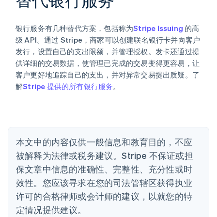
English
爱沙尼亚
English
银行服务有几种替代方案，包括称为
Stripe Issuing
的高
奥地利
级 API。通过 Stripe，商家可以创建联名银行卡并向客户
Deutsch
English
发行，设置自己的支出限额，并管理授权。发卡还通过提
澳大利亚
供详细的交易数据，使管理已完成的交易变得更容易，让
English
巴西
客户更好地追踪自己的支出，并对异常交易提出质疑。了
Português
English
解
Stripe 提供的所有银行服务
。
保加利亚
English
比利时
Nederlands
Français
Deutsch
English
波兰
本文中的内容仅供一般信息和教育目的，不应
English
丹麦
被解释为法律或税务建议。Stripe 不保证或担
English
保文章中信息的准确性、完整性、充分性或时
德国
效性。您应该寻求在您的司法管辖区获得执业
Deutsch
English
法国
许可的合格律师或会计师的建议，以就您的特
Français
English
定情况提供建议。
芬兰