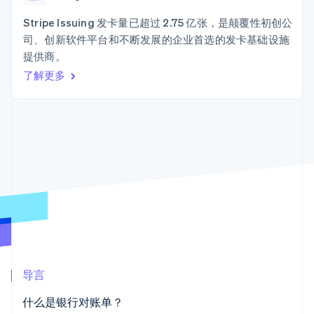
Authorization
Stripe Sigma
产品路线图
SaaS
Boost
自定义报告
Sessions 年度大会
Stripe Issuing 发卡量已超过 2.75 亿张，是颠覆性初创公
支付成功率优
Data Pipeline
招聘
司、创新软件平台和不断发展的企业首选的发卡基础设施
化
数据同步
资讯中心
Link
资源
提供商。
Stripe Press
加速结账
按行业
了解更多
应用集成
AI 企业
代码示例
创作者经济
开发者博客
联系
游戏
API 状态
更多
酒店、旅游与休闲
联系销售
Product roadmap
保险
成为合作伙伴
了解未来规划
媒体与娱乐
非营利组织
Radar
专业服务
欺诈防范
公共部门
Atlas
零售
初创企业注册
Climate
碳移除
生态系统
导言
合作伙伴
什么是银行对账单？
Stripe App Marketplace