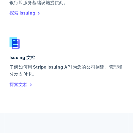
ไทย
English
银行即服务基础设施提供商。
希腊
探索 Issuing
English
西班牙
Español
English
新加坡
English
简体中文
新西兰
English
Issuing 文档
匈牙利
English
了解如何用 Stripe Issuing API 为您的公司创建、管理和
意大利
分发支付卡。
Italiano
English
印度
探索文档
English
英国
English
直布罗陀
English
中国内地
简体中文
English
中国香港特别行政区