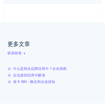
English
Svenska
荷兰
Nederlands
English
加拿大
English
Français
捷克
English
克罗地亚
English
Italiano
更多文章
拉脱维亚
English
联系销售
立陶宛
English
列支敦士登
什么是联合品牌信用卡？企业指南
Deutsch
English
卢森堡
企业虚拟信用卡解读
Français
Deutsch
English
发卡 101：概念和企业须知
罗马尼亚
English
马尔他
English
马来西亚