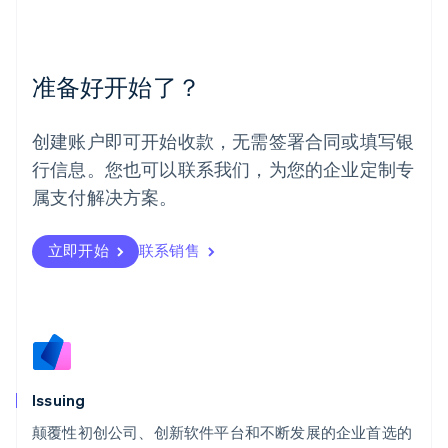
English
简体中文
美国
English
Español
简体中文
墨西哥
准备好开始了？
Español
English
挪威
English
创建账户即可开始收款，无需签署合同或填写银
葡萄牙
行信息。您也可以联系我们，为您的企业定制专
Português
English
日本
属支付解决方案。
日本語
English
瑞典
立即开始
联系销售
Svenska
English
瑞士
Deutsch
Français
Italiano
English
塞浦路斯
English
斯洛伐克
English
斯洛文尼亚
Issuing
English
Italiano
颠覆性初创公司、创新软件平台和不断发展的企业首选的
泰国