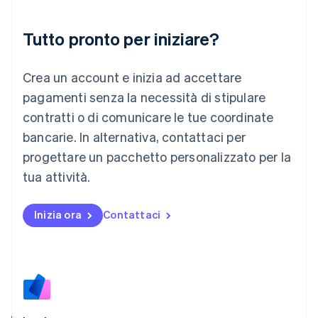
Lettonia
English
Liechtenstein
Tutto pronto per iniziare?
Deutsch
English
Lituania
Crea un account e inizia ad accettare
English
Lussemburgo
pagamenti senza la necessità di stipulare
Français
Deutsch
English
contratti o di comunicare le tue coordinate
Malaysia
bancarie. In alternativa, contattaci per
English
简体中文
Malta
progettare un pacchetto personalizzato per la
English
tua attività.
Messico
Español
English
Norvegia
Inizia ora
Contattaci
English
Nuova Zelanda
English
Paesi Bassi
Nederlands
English
Polonia
English