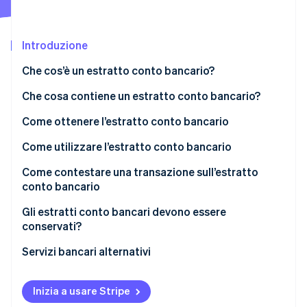
Radar
Prevenzione delle frodi
Ecosistema
Introduzione
Atlas
Costituzione di start-up
Partner
Che cos’è un estratto conto bancario?
Stripe App Marketplace
Climate
Che cosa contiene un estratto conto bancario?
Rimozione del carbonio
Identity
Come ottenere l’estratto conto bancario
Verifica online dell'identità
Come utilizzare l’estratto conto bancario
Come contestare una transazione sull’estratto
conto bancario
Stripe Sessions 2026
Limite di tempo per le contestazioni
Gli estratti conto bancari devono essere
Scopri come Stripe sta costruendo l'infrastruttura economi
conservati?
Guarda ora
Servizi bancari alternativi
Inizia a usare Stripe