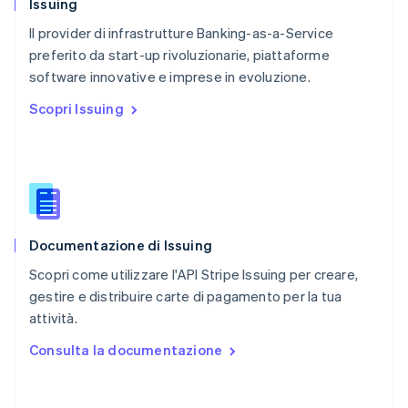
Issuing
Portogallo
Português
English
Il provider di infrastrutture Banking-as-a-Service
RAS di Hong Kong, Cina
preferito da start-up rivoluzionarie, piattaforme
English
简体中文
software innovative e imprese in evoluzione.
Regno Unito
English
Scopri Issuing
Repubblica Ceca
English
Romania
English
Singapore
English
简体中文
Slovacchia
Documentazione di Issuing
English
Slovenia
Scopri come utilizzare l'API Stripe Issuing per creare,
English
Italiano
gestire e distribuire carte di pagamento per la tua
Spagna
attività.
Español
English
Stati Uniti
Consulta la documentazione
English
Español
简体中文
Svezia
Svenska
English