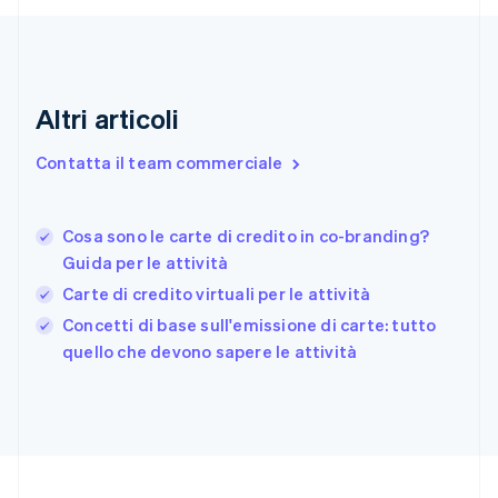
Emirati Arabi Uniti
English
Estonia
English
Finlandia
Altri articoli
English
Svenska
Francia
Contatta il team commerciale
Français
English
Germania
Deutsch
English
Cosa sono le carte di credito in co-branding?
Giappone
日本語
English
Guida per le attività
Gibilterra
Carte di credito virtuali per le attività
English
Concetti di base sull'emissione di carte: tutto
Grecia
English
quello che devono sapere le attività
India
English
Irlanda
English
Italia
Italiano
English