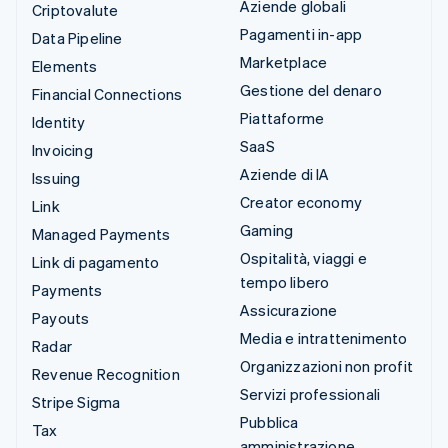
Aziende globali
Criptovalute
Pagamenti in-app
Data Pipeline
Marketplace
Elements
Gestione del denaro
Financial Connections
Piattaforme
Identity
SaaS
Invoicing
Aziende di IA
Issuing
Creator economy
Link
Gaming
Managed Payments
Ospitalità, viaggi e
Link di pagamento
tempo libero
Payments
Assicurazione
Payouts
Media e intrattenimento
Radar
Organizzazioni non profit
Revenue Recognition
Servizi professionali
Stripe Sigma
Pubblica
Tax
amministrazione