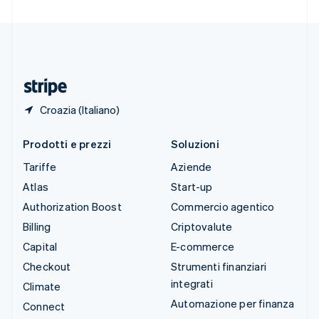
Svizzera
Deutsch
Français
Italiano
English
Thailandia
ไทย
English
Ungheria
English
Croazia (Italiano)
Prodotti e prezzi
Soluzioni
Tariffe
Aziende
Atlas
Start-up
Authorization Boost
Commercio agentico
Billing
Criptovalute
Capital
E-commerce
Checkout
Strumenti finanziari
integrati
Climate
Automazione per finanza
Connect