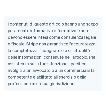
Australia
English
Austria
I contenuti di questo articolo hanno uno scopo
Deutsch
English
puramente informativo e formativo e non
Belgio
devono essere intesi come consulenza legale
Nederlands
Français
Deutsch
English
Brasile
o fiscale. Stripe non garantisce l'accuratezza,
Português
English
la completezza, l'adeguatezza o l'attualità
Bulgaria
English
delle informazioni contenute nell'articolo. Per
Canada
assistenza sulla tua situazione specifica,
English
Français
Cina continentale
rivolgiti a un avvocato o a un commercialista
简体中文
English
competente e abilitato all'esercizio della
Cipro
professione nella tua giurisdizione.
English
Croazia
English
Italiano
Danimarca
English