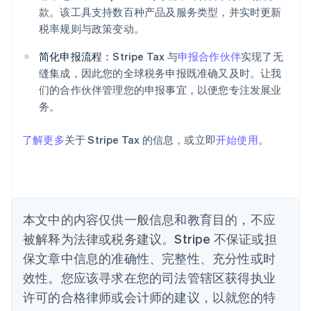
阿联酋
款。该工具支持数百种产品及服务类型，并实时更新
English
爱尔兰
税率规则与政策变动。
English
爱沙尼亚
简化申报流程：
Stripe Tax 与
申报合作伙伴
实现了无
English
缝集成，因此您的全球税务申报既准确又及时。让我
奥地利
们的合作伙伴管理您的申报事宜，以便您专注发展业
Deutsch
English
务。
澳大利亚
English
巴西
了解更多
关于 Stripe Tax 的信息，或立即
开始使用
。
Português
English
保加利亚
English
比利时
Nederlands
Français
Deutsch
English
本文中的内容仅供一般信息和教育目的，不应
波兰
被解释为法律或税务建议。Stripe 不保证或担
English
丹麦
保文章中信息的准确性、完整性、充分性或时
English
效性。您应该寻求在您的司法管辖区获得执业
德国
Deutsch
English
许可的合格律师或会计师的建议，以就您的特
法国