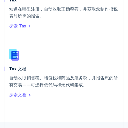
English
Italiano
知道在哪里注册，自动收取正确税额，并获取您制作报税
泰国
ไทย
English
表时所需的报告。
希腊
探索 Tax
English
西班牙
Español
English
新加坡
English
简体中文
新西兰
English
Tax 文档
匈牙利
English
自动收取销售税、增值税和商品及服务税，并报告您的所
意大利
有交易——可选择低代码和无代码集成。
Italiano
English
印度
探索文档
English
英国
English
直布罗陀
English
中国内地