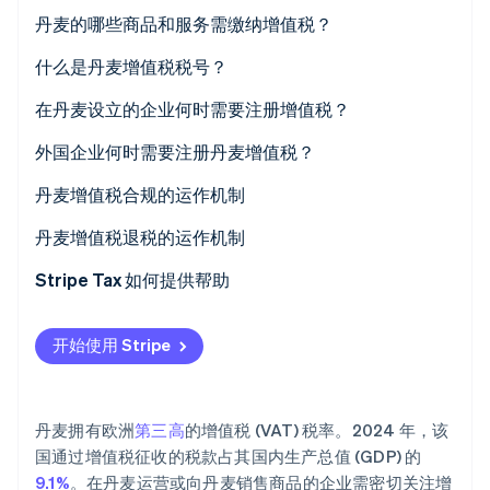
Stripe Sessions 2026
丹麦的哪些商品和服务需缴纳增值税？
了解 Stripe 如何为 AI 构建经济基础设施。
立即观看
标准税率
什么是丹麦增值税税号？
零税率
在丹麦设立的企业何时需要注册增值税？
增值税豁免
外国企业何时需要注册丹麦增值税？
丹麦增值税合规的运作机制
收取增值税
丹麦增值税退税的运作机制
提交增值税申报表
已注册增值税的丹麦企业
Stripe Tax 如何提供帮助
妥善保存记录
欧盟内的外国企业
开始使用 Stripe
管理跨境申报
非欧盟企业
丹麦拥有欧洲
第三高
的增值税 (VAT) 税率。2024 年，该
国通过增值税征收的税款占其国内生产总值 (GDP) 的
9.1%
。在丹麦运营或向丹麦销售商品的企业需密切关注增