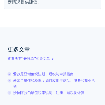
定情况提供建议。
Français
English
芬兰
English
Svenska
荷兰
Nederlands
English
加拿大
English
Français
捷克
English
克罗地亚
更多文章
English
Italiano
拉脱维亚
查看所有“开账单”相关文章
English
立陶宛
English
爱沙尼亚增值税注册、退税与申报指南
列支敦士登
Deutsch
English
爱尔兰增值税税率：如何应用于商品、服务和商业活
卢森堡
动
Français
Deutsch
English
沙特阿拉伯增值税率说明：注册、退税及计算
罗马尼亚
English
马尔他