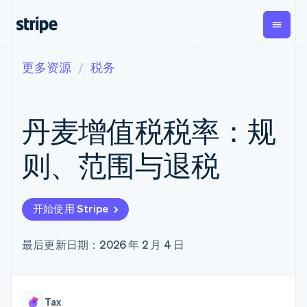
更多资源
税务
按企业阶段
文档
学习
支付
营收
资金管
平台
理
易市
大型企业
Stripe 文档
博客
Payments
Billing
初创企业
API 参考文档
客户案例
丹麦增值税税率：规
在线支付
经常性收入
Global
Conn
库与 SDK
指南
Payment links
Metronome
Payouts
Stripe Apps
按用量计费
平台
则、范围与退税
无代码支付
Subscriptions
向第三
按应用场景
Checkout
方打款
支持
预构建支付界
订阅管理
Crypto
指南
智能体商务
面
Invoicing
钱包、
加密货币
获取支持
一次性或定期
Elements
开始使用 Stripe
稳定币
电子商务
接受线上付款
托管支持方案
灵活的 UI 组件
账单
发行和
嵌入式金融
实施预置结账流程
专业服务
支付方式
Tax
发卡基
财务自动化
构建平台或交易市场
最后更新日期：2026 年 2 月 4 日
支持 125 种以
销售税和增值
础设施
全球化企业
管理订阅
上
税自动化
应用内支付
提供按用量计费
Terminal
Revenue
交易市场
发行稳定币支持的支付卡
线下支付
Recognition
公司
资金管理
通过智能体配置和管理服
会计自动化
Authorization
Tax
平台
务