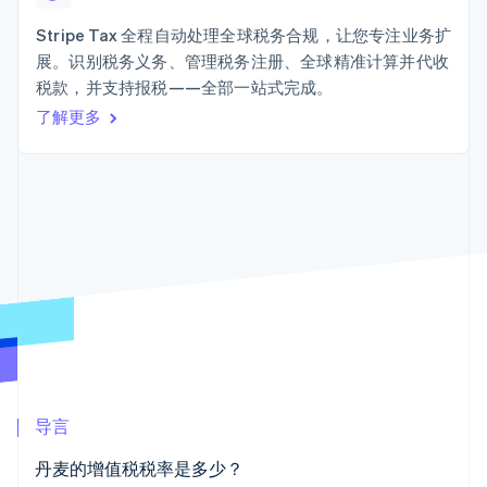
Boost
Stripe Sigma
产品路线图
SaaS
支付成功率优
自定义报告
Sessions 年度大会
Stripe Tax 全程自动处理全球税务合规，让您专注业务扩
化
Data Pipeline
招聘
展。识别税务义务、管理税务注册、全球精准计算并代收
数据同步
Link
资讯中心
加速结账
资源
税款，并支持报税——全部一站式完成。
Stripe Press
按行业
了解更多
应用集成
AI 企业
代码示例
创作者经济
开发者博客
联系
更多
游戏
API 状态
Product roadmap
酒店、旅游与休闲
联系销售
了解未来规划
保险
成为合作伙伴
媒体与娱乐
Radar
非营利组织
欺诈防范
专业服务
Atlas
公共部门
初创企业注册
零售
Climate
碳移除
生态系统
导言
合作伙伴
丹麦的增值税税率是多少？
Stripe App Marketplace