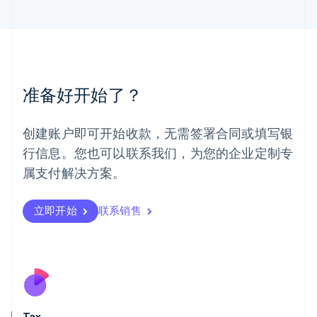
English
马来西亚
English
简体中文
美国
English
Español
简体中文
墨西哥
准备好开始了？
Español
English
挪威
English
创建账户即可开始收款，无需签署合同或填写银
葡萄牙
行信息。您也可以联系我们，为您的企业定制专
Português
English
日本
属支付解决方案。
日本語
English
瑞典
立即开始
联系销售
Svenska
English
瑞士
Deutsch
Français
Italiano
English
塞浦路斯
English
斯洛伐克
English
斯洛文尼亚
Tax