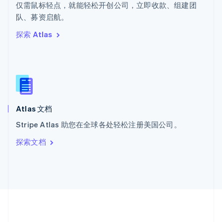
ไทย
English
仅需鼠标轻点，就能轻松开创公司，立即收款、组建团
希腊
队、募资启航。
English
探索 Atlas
西班牙
Español
English
新加坡
English
简体中文
新西兰
English
匈牙利
English
Atlas 文档
意大利
Stripe Atlas 助您在全球各处轻松注册美国公司。
Italiano
English
印度
探索文档
English
英国
English
直布罗陀
English
中国内地
简体中文
English
中国香港特别行政区