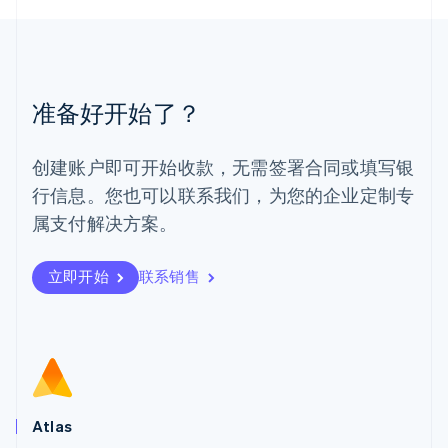
English
简体中文
美国
English
Español
简体中文
墨西哥
Español
English
准备好开始了？
挪威
English
葡萄牙
创建账户即可开始收款，无需签署合同或填写银
Português
English
行信息。您也可以联系我们，为您的企业定制专
日本
日本語
English
属支付解决方案。
瑞典
Svenska
English
瑞士
立即开始
联系销售
Deutsch
Français
Italiano
English
塞浦路斯
English
斯洛伐克
English
斯洛文尼亚
English
Italiano
Atlas
泰国