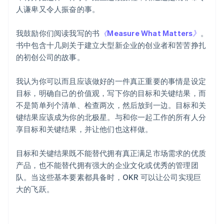
English
Svenska
人谦卑又令人振奋的事。
荷兰
Nederlands
English
我鼓励你们阅读我写的书
《Measure What Matters》
。
加拿大
书中包含十几则关于建立大型新企业的创业者和苦苦挣扎
English
Français
的初创公司的故事。
捷克
English
克罗地亚
我认为你可以而且应该做好的一件真正重要的事情是设定
English
Italiano
目标，明确自己的价值观，写下你的目标和关键结果，而
拉脱维亚
不是简单列个清单、检查两次，然后放到一边。目标和关
English
键结果应该成为你的北极星。与和你一起工作的所有人分
立陶宛
English
享目标和关键结果，并让他们也这样做。
列支敦士登
Deutsch
English
目标和关键结果既不能替代拥有真正满足市场需求的优质
卢森堡
产品，也不能替代拥有强大的企业文化或优秀的管理团
Français
Deutsch
English
队。当这些基本要素都具备时，OKR 可以让公司实现巨
罗马尼亚
English
大的飞跃。
马尔他
English
马来西亚