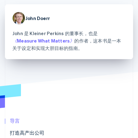
Authorization
Stripe Sigma
产品路线图
SaaS
Boost
自定义报告
Sessions 年度大会
支付成功率优
Data Pipeline
招聘
化
John Doerr
数据同步
资讯中心
Link
资源
Stripe Press
加速结账
按行业
John 是 Kleiner Perkins 的董事长，也是
应用集成
《Measure What Matters》
的作者，这本书是一本
AI 企业
代码示例
关于设定和实现大胆目标的指南。
创作者经济
开发者博客
联系
游戏
API 状态
更多
酒店、旅游与休闲
联系销售
Product roadmap
保险
成为合作伙伴
了解未来规划
媒体与娱乐
非营利组织
Radar
专业服务
欺诈防范
公共部门
Atlas
零售
初创企业注册
Climate
碳移除
生态系统
导言
合作伙伴
打造高产出公司
Stripe App Marketplace