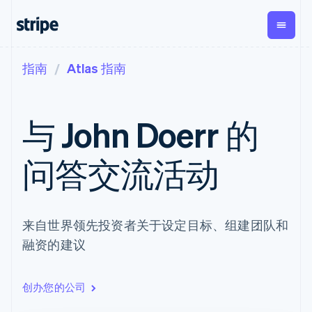
指南
Atlas 指南
按企业阶段
文档
学习
支付
营收
资金管
平台
理
易市
大型企业
Stripe 文档
博客
Payments
Billing
初创企业
API 参考文档
客户案例
与 John Doerr 的
在线支付
经常性收入
Global
Conn
库与 SDK
指南
Payment links
Metronome
Payouts
Stripe Apps
按用量计费
平台
问答交流活动
无代码支付
Subscriptions
向第三
按应用场景
Checkout
方打款
支持
预构建支付界
订阅管理
Crypto
指南
智能体商务
面
Invoicing
钱包、
加密货币
获取支持
一次性或定期
Elements
稳定币
电子商务
接受线上付款
托管支持方案
来自世界领先投资者关于设定目标、组建团队和
灵活的 UI 组件
账单
发行和
嵌入式金融
实施预置结账流程
专业服务
Payment
Tax
发卡基
融资的建议
财务自动化
构建平台或交易市场
methods
销售税和增值
础设施
全球化企业
管理订阅
接入 125+ 种支
税自动化
应用内支付
提供按用量计费
付方式
Revenue
交易市场
发行稳定币支持的支付卡
创办您的公司
Terminal
Recognition
公司
资金管理
通过智能体配置和管理服
线下支付
会计自动化
平台
务