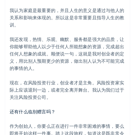
English
我认为家庭是最重要的，并且人生的意义是通过与他人的
爱沙尼亚
English
关系和影响来体现的。所以这是非常重要且指导人生的教
奥地利
训。
Deutsch
English
澳大利亚
我还发现，热情、乐观、幽默、服务都是强大的品质，让
English
你能够帮助他人以少于任何人所能想象的资源，完成超出
巴西
Português
English
任何人想象的成就。顺便说一句，这就是我对创业者的定
保加利亚
义，用比别人预期更少的资源，做出别人认为不可能完成
English
的事情的人。
比利时
Nederlands
Français
Deutsch
English
现在，在风险投资行业，创业者才是主角。风险投资家实
波兰
English
际上应该退到一边，或者完全离开舞台。我认为我们过于
丹麦
关注风险投资公司。
English
德国
还有什么临别赠言吗？
Deutsch
English
法国
Français
English
作为创始人，你要么正在进行一件非常困难的事情，要么
即将开始这样一件事。踏上这段旅程，知道这是既非常令
芬兰