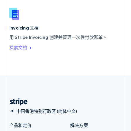
English
简体中文
新西兰
English
匈牙利
English
Invoicing 文档
意大利
用 Stripe Invoicing 创建并管理一次性付款账单。
Italiano
English
印度
探索文档
English
英国
English
直布罗陀
English
中国内地
简体中文
English
中国香港特别行政区
English
简体中文
中国香港特别行政区 (简体中文)
产品和定价
解决方案