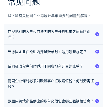
常见问题
以下是有关德国企业跨境开单最重要的问题的解答。
向奥地利的客户和向法国的客户开具账单之间有区别
吗？
当德国企业在欧盟内开具账单时，适用哪些规定？
反向征收程序何时适用于向奥地利开具的账单？
阿联酋
English
爱尔兰
德国企业何时必须对欧盟客户征收增值税，何时无需征
English
爱沙尼亚
收？
English
奥地利
Deutsch
English
欧盟内跨境商品供应的账单必须包含哪些强制性信息？
澳大利亚