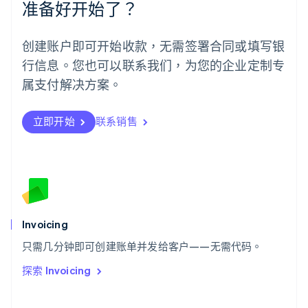
准备好开始了？
English
葡萄牙
Português
English
创建账户即可开始收款，无需签署合同或填写银
日本
行信息。您也可以联系我们，为您的企业定制专
日本語
English
瑞典
属支付解决方案。
Svenska
English
瑞士
Deutsch
Français
Italiano
English
立即开始
联系销售
塞浦路斯
English
斯洛伐克
English
斯洛文尼亚
English
Italiano
泰国
Invoicing
ไทย
English
希腊
只需几分钟即可创建账单并发给客户——无需代码。
English
探索 Invoicing
西班牙
Español
English
新加坡