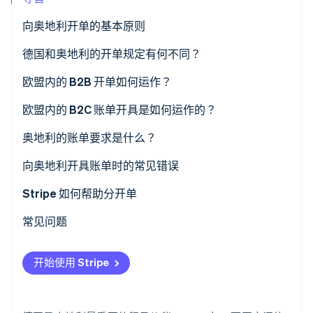
向奥地利开单的基本原则
Stripe Sessions 2026
德国和奥地利的开单规定有何不同？
了解 Stripe 如何为 AI 构建经济基础设施。
立即观看
欧盟内的 B2B 开单如何运作？
欧盟内供应
欧盟内的 B2C 账单开具是如何运作的？
社区内服务
向个人供应商品
奥地利的账单要求是什么？
为个人提供服务
一般信息要求
向奥地利开具账单时的常见错误
有关 B2B 账单的附加信息
增值税处理不正确
Stripe 如何帮助分开单
增值税 ID 不正确或缺失
常见问题
未提及反向征收程序
开始使用 Stripe
强制性信息不完整或不正确
证据不足且没有文档