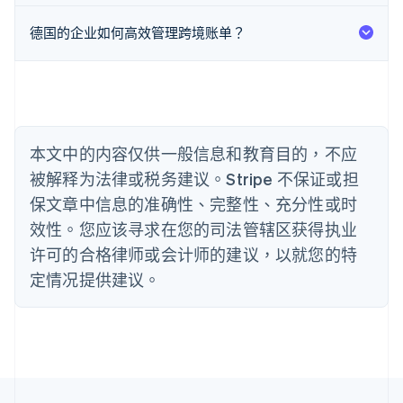
English
巴西
德国的企业如何高效管理跨境账单？
Português
English
保加利亚
English
比利时
Nederlands
Français
Deutsch
English
波兰
本文中的内容仅供一般信息和教育目的，不应
English
丹麦
被解释为法律或税务建议。Stripe 不保证或担
English
保文章中信息的准确性、完整性、充分性或时
德国
效性。您应该寻求在您的司法管辖区获得执业
Deutsch
English
法国
许可的合格律师或会计师的建议，以就您的特
Français
English
定情况提供建议。
芬兰
English
Svenska
荷兰
Nederlands
English
加拿大
English
Français
捷克