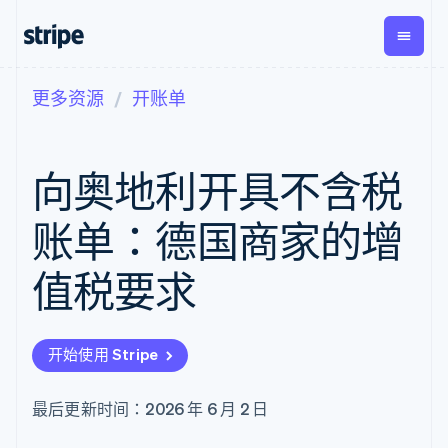
更多资源
开账单
按企业阶段
文档
学习
支付
营收
资金管
平台
理
易市
大型企业
Stripe 文档
博客
Payments
Billing
初创企业
API 参考文档
客户案例
向奥地利开具不含税
在线支付
经常性收入
Global
Conn
库与 SDK
指南
Managed
Metronome
Payouts
Stripe Apps
Payments
按用量计费
平台
账单：德国商家的增
备案商家解决
Subscriptions
向第三
按应用场景
方案
方打款
支持
订阅管理
Payment links
Crypto
值税要求
指南
智能体商务
Invoicing
钱包、
加密货币
获取支持
无代码支付
一次性或定期
稳定币
电子商务
接受线上付款
托管支持方案
Checkout
账单
发行和
嵌入式金融
实施预置结账流程
专业服务
预构建支付界
Tax
发卡基
开始使用 Stripe
财务自动化
构建平台或交易市场
面
销售税和增值
础设施
全球化企业
管理订阅
Elements
税自动化
应用内支付
提供按用量计费
灵活的 UI 组件
Revenue
最后更新时间：2026 年 6 月 2 日
交易市场
发行稳定币支持的支付卡
Payment
Recognition
公司
资金管理
通过智能体配置和管理服
methods
会计自动化
平台
务