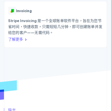
接入 125+ 种支
Stripe Sigma
产品路线图
SaaS
付方式
自定义报告
Sessions 年度大会
Authorization
Data Pipeline
Invoicing
招聘
Boost
数据同步
资讯中心
支付成功率优
资源
Stripe Invoicing 是一个全球账单软件平台，旨在为您节
Stripe Press
化
按行业
省时间，快速收款。只需短短几分钟，即可创建账单并发
Link
应用集成
给您的客户——无需代码。
加速结账
AI 企业
代码示例
创作者经济
开发者博客
联系
了解更多
游戏
API 状态
酒店、旅游与休闲
联系销售
保险
成为合作伙伴
更多
媒体与娱乐
Product roadmap
非营利组织
了解未来规划
专业服务
公共部门
Radar
零售
欺诈防范
Atlas
初创企业注册
生态系统
Climate
碳移除
合作伙伴
Stripe App Marketplace
导言