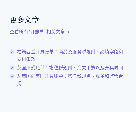
English
克罗地亚
English
Italiano
更多文章
拉脱维亚
English
查看所有“开账单”相关文章
立陶宛
English
列支敦士登
在新西兰开具账单：商品及服务税规则、必填字段和
Deutsch
English
卢森堡
支付条款
Français
Deutsch
English
英国形式账单：增值税规则、海关用途以及开具时间
罗马尼亚
从英国向美国开具账单：增值税规则、账单和监管合
English
马尔他
规
English
马来西亚
English
简体中文
美国
English
Español
简体中文
墨西哥
Español
English
挪威