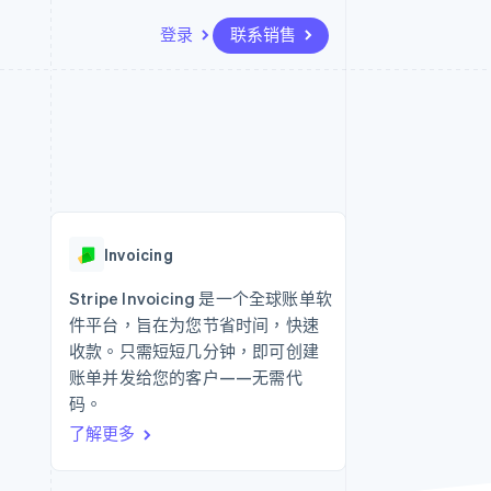
登录
联系销售
资源
生态系统
联系
场
更多
应用集成
合作伙伴
联系销售
Product roadmap
代码示例
Stripe App Marketplace
成为合作伙伴
了解未来规划
开发者博客
API 状态
Radar
欺诈防范
Invoicing
Atlas
初创企业注册
Stripe Invoicing 是一个全球账单软
件平台，旨在为您节省时间，快速
Climate
碳移除
收款。只需短短几分钟，即可创建
账单并发给您的客户——无需代
码。
了解更多