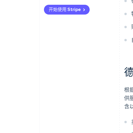
预付款账单
开始使用 Stripe
部分账单
欧盟境内企业对企业 (B2B) 服务账
单
贷项通知单
根据
供
含