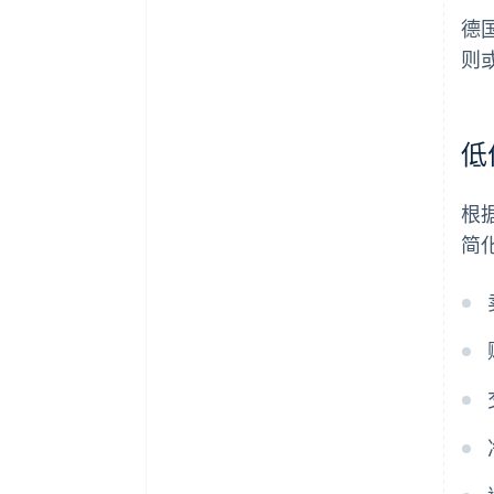
德
则
低
根
简