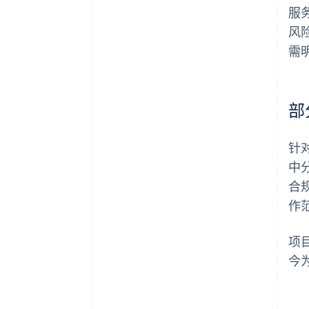
服
风
需
部
针
中
合
作
项
今