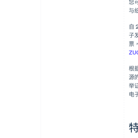
您
与
自 
子
票
ZU
根
源
举
电子