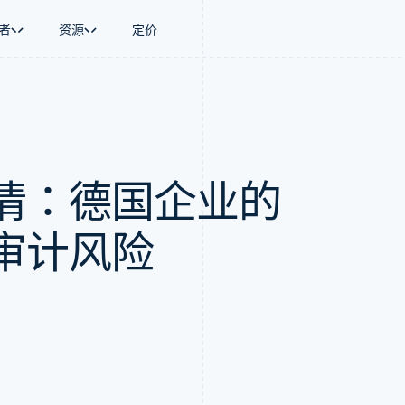
者
资源
定价
景
指南
按行业
公司
资金管理
平台和交易市
商务
持
接受线上付款
AI 企业
产品路线图
Global Payouts
Connect
币
持方案
实施预置结账流程
创作者经济
Sessions 年度大会
向第三方打款
平台支付
务
务
构建平台或交易市场
游戏
招聘
Crypto
情：德国企业的
金融
管理订阅
酒店、旅游与休闲
资讯中心
钱包、稳定币发行和发卡基础设
动化
提供按用量计费
保险
Stripe Press
施
企业
发行稳定币支持的支付卡
媒体与娱乐
支付
通过智能体配置和管理服务
非营利组织
审计风险
场
专业服务
理
公共部门
零售
化
on