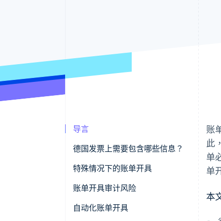
导言
账
此
德国发票上需要包含哪些信息？
单
电子发票
特殊情况下的账单开具
单
低价值账单
账单开具审计风险
本
小规模企业主开具的账单
典型错误来源
自动化账单开具