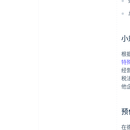
小
根
特
经
税
他
预
在