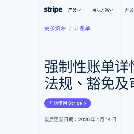
产品
解决方案
开发
更多资源
开账单
按企业阶段
文档
学习
按应用场
支持
支付
营收
大型企业
Stripe 文档
博客
智能体
获取支
Payments
Billing
初创企业
API 参考文档
客户案例
加密货
托管支
在线支付
经常性收入
库与 SDK
指南
电子商
专业服
Managed Payments
Metronome
Stripe Apps
强制性账单详
嵌入式
备案商家解决方案
按用量计费
财务自
Payment links
Subscriptions
全球化
无代码支付
订阅管理
应用内
法规、豁免及
Checkout
Invoicing
交易市
预构建支付界面
一次性或定期账单
资金管
Elements
Tax
平台
灵活的 UI 组件
销售税和增值税自动
SaaS
Payment methods
Revenue Recogniti
开始使用 Stripe
接入 125+ 种支付方式
会计自动化
Authorization Boost
Stripe Sigma
支付成功率优化
自定义报告
最后更新日期：2026 年 1 月 14 日
Link
Data Pipeline
加速结账
数据同步