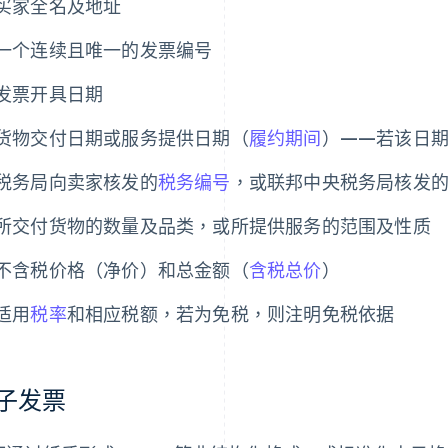
买家全名及地址
一个连续且唯一的发票编号
发票开具日期
货物交付日期或服务提供日期（
履约期间
）——若该日
税务局向卖家核发的
税务编号
，或联邦中央税务局核发
所交付货物的数量及品类，或所提供服务的范围及性质
不含税价格（净价）和总金额（
含税总价
）
适用
税率
和相应税额，若为免税，则注明免税依据
子发票