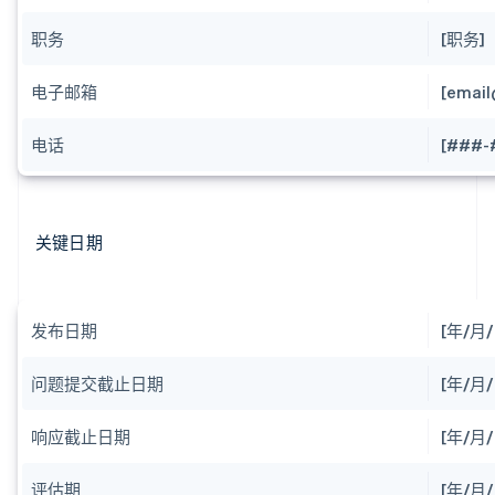
职务
[职务]
电子邮箱
[emai
电话
[###-
关键日期
发布日期
[年/月/
问题提交截止日期
[年/月/
响应截止日期
[年/月
评估期
[年/月