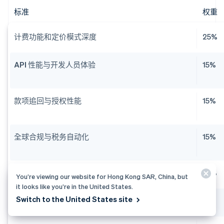
标准
权重
计费功能和定价模式深度
25%
API 性能与开发人员体验
15%
款项追回与授权性能
15%
全球合规与税务自动化
15%
收入报告与确认
10%
You’re viewing our website for Hong Kong SAR, China, but
it looks like you’re in the United States.
Switch to the United States site
智能体与嵌入式功能
5%