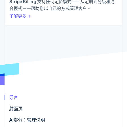
接入 125+ 种支
Stripe Sigma
Stripe Billing 支持任何定价模式——从定期到分级和混
产品路线图
SaaS
付方式
自定义报告
合模式——帮助您以自己的方式管理客户。
Sessions 年度大会
Authorization
Data Pipeline
招聘
了解更多
Boost
数据同步
资讯中心
支付成功率优
资源
Stripe Press
化
按行业
Link
应用集成
加速结账
AI 企业
代码示例
创作者经济
开发者博客
联系
游戏
API 状态
酒店、旅游与休闲
联系销售
保险
成为合作伙伴
更多
媒体与娱乐
Product roadmap
非营利组织
了解未来规划
专业服务
公共部门
Radar
零售
欺诈防范
Atlas
导言
初创企业注册
生态系统
封面页
Climate
碳移除
合作伙伴
A 部分：管理说明
Stripe App Marketplace