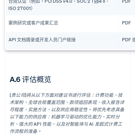
合规认证（例如，PCI DSS v4.0、SOC 2 Type II、
PDF
ISO 27001）
案例研究或客户成果汇总
PDF
API 文档摘录或开发人员门户链接
PDF 
A.6 评估概览
[贵公司]将从以下方面对建议书进行评估：计费功能、技
术架构、全球合规覆盖范围、款项追回表现、收入报告详
尽程度、实施方法，以及供应商稳定性。将优先考虑具备
以下能力的供应商：机器学习驱动的优化能力、实时分
析、强大的 API 性能，以及对智能体与 AI 发起式计费工
作流程的准备。