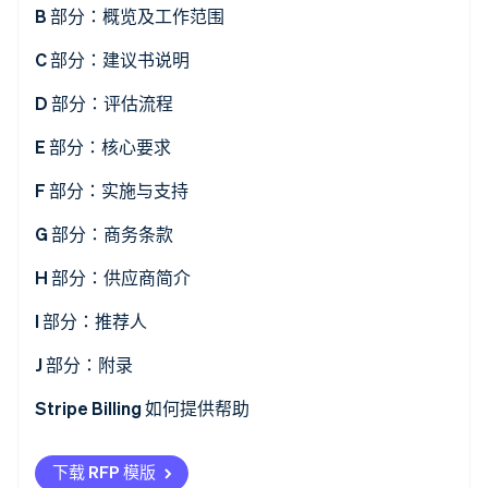
A.1 保密及非披露声明
B 部分：概览及工作范围
A.2 财务责任限制
B.1 公司背景
C 部分：建议书说明
Stripe Sessions 2026
了解 Stripe 如何为 AI 构建经济基础设施。
A.3 征求建议书 (RFP) 时间线
B.2 项目目的
C.1 提交格式与结构
D 部分：评估流程
立即观看
A.4 提交指南
B.3 工作范围
C.2 格式要求
D.1 评估方法
E 部分：核心要求
A.5 要求的提交文件
B.4 超出范围的工作
C.3 建议书内容指导
D.2 评估标准与权重
E.1 销售与接受订单
F 部分：实施与支持
A.6 评估概览
B.5 期望结果
C.4 澄清与问题
D.3 演示要求
E.2 计费和订阅生命周期管理
F.1 实施方法与时间线
G 部分：商务条款
A.7 供应商确认
C.5 建议书有效性
D.4 协商与合同授予
E.3 收款与降低成本
F.2 资源与治理
G.1 定价结构概览
H 部分：供应商简介
C.6 拒绝或协商的权利
E.4 客户留存与收入追回
F.3 培训与知识转移
G.2 定价组成部分
H.1 公司概览
I 部分：推荐人
E.5 智能体商务与嵌入式金融能力
F.4 支持模式与服务层级
G.3 交易量层级
H.2 领导层与关键人员
I.1 参考案例要求
J 部分：附录
智能体商务
F.5 维护与升级
G.4 合同条款与灵活性
H.3 财务稳定
I.2 参考表
J.1 提交清单（供应商使用）
Stripe Billing 如何提供帮助
E.6 报告、分析与收入确认
F.6 持续改进
G.5 假设与依赖关系
H.4 认证与合规
I.3 参考结果摘要
J.2 术语词汇表
下载 RFP 模版