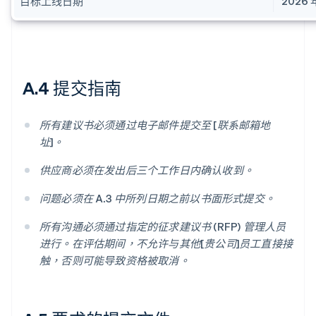
目标上线日期
2026
A.4 提交指南
所有建议书必须通过电子邮件提交至 [联系邮箱地
址]。
供应商必须在发出后三个工作日内确认收到。
问题必须在 A.3 中所列日期之前以书面形式提交。
所有沟通必须通过指定的征求建议书 (RFP) 管理人员
进行。在评估期间，不允许与其他[贵公司]员工直接接
触，否则可能导致资格被取消。