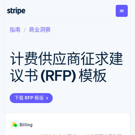
指南
商业洞察
按企业阶段
文档
学习
支付
营收
资金管
平台
理
易市
大型企业
Stripe 文档
博客
Payments
Billing
初创企业
API 参考文档
客户案例
计费供应商征求建
在线支付
经常性收入
Global
Conn
库与 SDK
指南
Managed
Metronome
Payouts
Stripe Apps
Payments
按用量计费
平台
议书 (RFP) 模板
备案商家解决
Subscriptions
向第三
按应用场景
方案
方打款
支持
订阅管理
Payment links
Crypto
指南
智能体商务
Invoicing
钱包、
加密货币
获取支持
无代码支付
一次性或定期
稳定币
电子商务
接受线上付款
托管支持方案
Checkout
账单
下载 RFP 模版
发行和
嵌入式金融
实施预置结账流程
专业服务
预构建支付界
Tax
发卡基
财务自动化
构建平台或交易市场
面
销售税和增值
础设施
全球化企业
管理订阅
Elements
税自动化
应用内支付
提供按用量计费
灵活的 UI 组件
Revenue
交易市场
发行稳定币支持的支付卡
Billing
Payment
Recognition
公司
资金管理
通过智能体配置和管理服
methods
会计自动化
平台
务