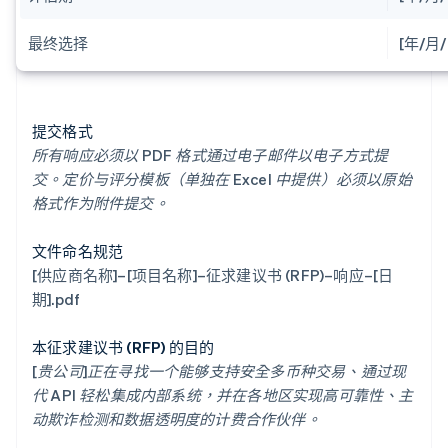
最终选择
[年/月/
提交格式
所有响应必须以 PDF 格式通过电子邮件以电子方式提
交。定价与评分模板（单独在 Excel 中提供）必须以原始
格式作为附件提交。
文件命名规范
[供应商名称]–[项目名称]–征求建议书 (RFP)–响应–[日
期].pdf
本征求建议书 (RFP) 的目的
[贵公司]正在寻找一个能够支持安全多币种交易、通过现
代 API 轻松集成内部系统，并在各地区实现高可靠性、主
动欺诈检测和数据透明度的计费合作伙伴。