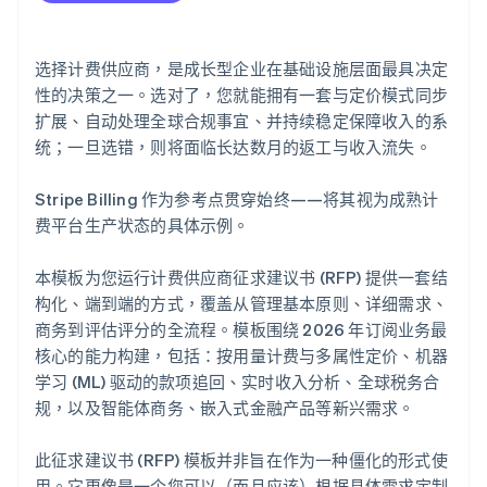
E.7 API 性能与开发人员体验
F.7 供应商证明
G.6 供应商认证
H.5 产品路线图
I.4 参考案例验证
J.3 评估评分矩阵（内部使用）
E.8 安全、合规与数据隐私
H.6 合作关系与系统
J.4 计费要求快速参考清单
选择计费供应商，是成长型企业在基础设施层面最具决定
E.9 扩张性和可靠性
H.7 环境与可持续发展实践
J.5 供应商提交认证
性的决策之一。选对了，您就能拥有一套与定价模式同步
扩展、自动处理全球合规事宜、并持续稳定保障收入的系
E.10 供应商认证声明
H.8 供应商准确性声明
统；一旦选错，则将面临长达数月的返工与收入流失。
E.11 Stripe 如何应对这些要求？
Stripe Billing 作为参考点贯穿始终——将其视为成熟计
费平台生产状态的具体示例。
本模板为您运行计费供应商征求建议书 (RFP) 提供一套结
构化、端到端的方式，覆盖从管理基本原则、详细需求、
商务到评估评分的全流程。模板围绕 2026 年订阅业务最
核心的能力构建，包括：按用量计费与多属性定价、机器
学习 (ML) 驱动的款项追回、实时收入分析、全球税务合
规，以及智能体商务、嵌入式金融产品等新兴需求。
此征求建议书 (RFP) 模板并非旨在作为一种僵化的形式使
用。它更像是一个您可以（而且应该）根据具体需求定制