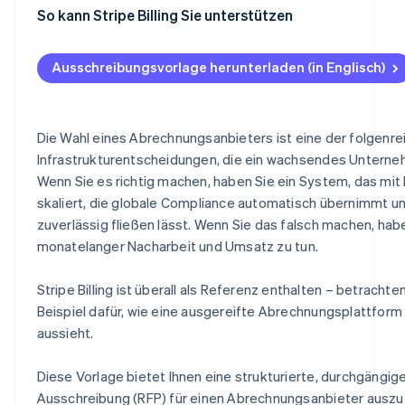
Agentic Commerce
F.5 Wartung und Upgrades
G.4 Vertragskonditionen und Flexibilität
H.3 Finanzielle Stabilität
I.2 Referenztabelle
J.1 Checkliste für Einreichungen (Anbieternutzung)
So kann Stripe Billing Sie unterstützen
E.6 Berichterstattung, Analysen und Revenue Recognit
F.6 Kontinuierliche Verbesserungen
G.5 Annahmen und Abhängigkeiten
H.4 Zertifizierungen und Compliance
I.3 Zusammenfassung der Referenzergebnisse
J.2 Glossar der Konditionen
Ausschreibungsvorlage herunterladen (in Englisch)
E.7 API-Leistung und Entwicklererfahrung
F.7 Lieferantenbescheinigung
G.6 Lieferantenzertifizierung
H.5 Produkt-Roadmap
I.4 Referenzvalidierung
J.3 Bewertungsmatrix (interner Gebrauch)
Integrationen
H.6 Partnerschaften und Systeme
J.4 Schnellreferenz-Checkliste für Abrechnungsanfor
Die Wahl eines Abrechnungsanbieters ist eine der folgenre
E.8 Sicherheit, Compliance und Datenschutz
H.7 Umwelt- und Nachhaltigkeitspraktiken
API, Sicherheit und Technik
Infrastrukturentscheidungen, die ein wachsendes Unterne
Wenn Sie es richtig machen, haben Sie ein System, das mit
E.9 Skalierbarkeit und Zuverlässigkeit
H.8 Genauigkeitserklärung des Anbieters
J.5 Zertifizierung der Anbieterübermittlung
skaliert, die globale Compliance automatisch übernimmt 
E.10 Lieferantenzertifizierungserklärung
zuverlässig fließen lässt. Wenn Sie das falsch machen, hab
monatelanger Nacharbeit und Umsatz zu tun.
E.11 Wie erfüllt Stripe diese Anforderungen?
Stripe Billing ist überall als Referenz enthalten – betrachte
Beispiel dafür, wie eine ausgereifte Abrechnungsplattform 
aussieht.
Diese Vorlage bietet Ihnen eine strukturierte, durchgängige
Ausschreibung (RFP) für einen Abrechnungsanbieter auszu