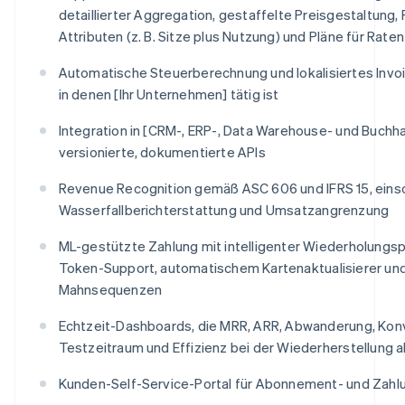
detaillierter Aggregation, gestaffelte Preisgestaltung,
Attributen (z. B. Sitze plus Nutzung) und Pläne für Rat
Automatische Steuerberechnung und lokalisiertes Invoic
in denen [Ihr Unternehmen] tätig ist
Integration in [CRM-, ERP-, Data Warehouse- und Buch
versionierte, dokumentierte APIs
Revenue Recognition gemäß ASC 606 und IFRS 15, einsc
Wasserfallberichterstattung und Umsatzangrenzung
ML-gestützte Zahlung mit intelligenter Wiederholungs
Token-Support, automatischem Kartenaktualisierer und
Mahnsequenzen
Echtzeit-Dashboards, die MRR, ARR, Abwanderung, Kon
Testzeitraum und Effizienz bei der Wiederherstellung
Kunden-Self-Service-Portal für Abonnement- und Za