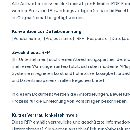
Alle Antworten müssen elektronisch per E-Mail im PDF-For
werden. Preis- und Bewertungsvorlagen (separat in Excel b
im Originalformat beigefügt werden.
Konvention zur Dateibenennung
[Vendor name]–[Project name]–RFP–Response–[Date].pd
Zweck dieses RFP
[Ihr Unternehmen] sucht einen Abrechnungspartner, der sic
mehreren Währungen unterstützt, sich über moderne APIs p
Systeme integrieren lässt und hohe Zuverlässigkeit, proa
und Datentransparenz in allen Regionen bietet.
In diesem Dokument werden die Anforderungen, Bewertung
Prozess für die Einreichung von Vorschlägen beschrieben.
Kurzer Vertraulichkeitshinweis
Diese RFP enthält vertrauliche und geschützte Information
Unternehmens]. Sie werden ausschließlich zur Vorbereitun