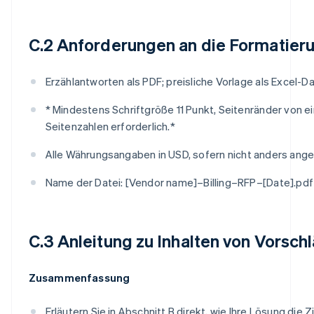
C.2 Anforderungen an die Formatier
Erzählantworten als PDF; preisliche Vorlage als Excel-Da
* Mindestens Schriftgröße 11 Punkt, Seitenränder von e
Seitenzahlen erforderlich.*
Alle Währungsangaben in USD, sofern nicht anders ang
Name der Datei: [Vendor name]–Billing–RFP–[Date].pdf
C.3 Anleitung zu Inhalten von Vorsch
Zusammenfassung
Erläutern Sie in Abschnitt B direkt, wie Ihre Lösung die Zi