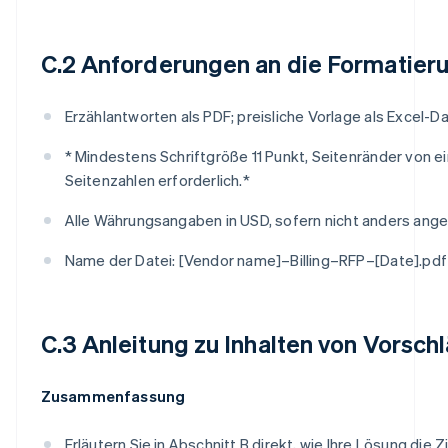
C.2 Anforderungen an die Formatier
Erzählantworten als PDF; preisliche Vorlage als Excel-Da
* Mindestens Schriftgröße 11 Punkt, Seitenränder von e
Seitenzahlen erforderlich.*
Alle Währungsangaben in USD, sofern nicht anders ang
Name der Datei: [Vendor name]–Billing–RFP–[Date].pdf
C.3 Anleitung zu Inhalten von Vorsch
Zusammenfassung
Erläutern Sie in Abschnitt B direkt, wie Ihre Lösung die Zi