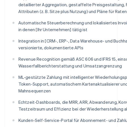
detaillierter Aggregation, gestaffelte Preisgestaltung,
Attributen (z. B. Sitze plus Nutzung) und Pläne für Rat
Automatische Steuerberechnung und lokalisiertes Invoic
in denen [Ihr Unternehmen] tätig ist
Integration in [CRM-, ERP-, Data Warehouse- und Buch
versionierte, dokumentierte APIs
Revenue Recognition gemäß ASC 606 und IFRS 15, einsc
Wasserfallberichterstattung und Umsatzangrenzung
ML-gestützte Zahlung mit intelligenter Wiederholungs
Token-Support, automatischem Kartenaktualisierer und
Mahnsequenzen
Echtzeit-Dashboards, die MRR, ARR, Abwanderung, Kon
Testzeitraum und Effizienz bei der Wiederherstellung
Kunden-Self-Service-Portal für Abonnement- und Za