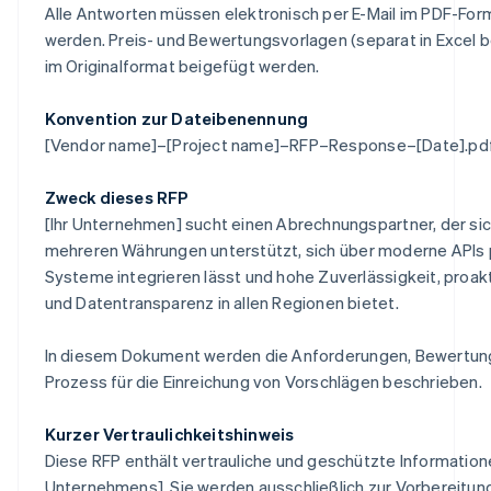
Alle Antworten müssen elektronisch per E-Mail im PDF-For
werden. Preis- und Bewertungsvorlagen (separat in Excel b
im Originalformat beigefügt werden.
Konvention zur Dateibenennung
[Vendor name]–[Project name]–RFP–Response–[Date].pd
Zweck dieses RFP
[Ihr Unternehmen] sucht einen Abrechnungspartner, der sic
mehreren Währungen unterstützt, sich über moderne APIs p
Systeme integrieren lässt und hohe Zuverlässigkeit, proa
und Datentransparenz in allen Regionen bietet.
In diesem Dokument werden die Anforderungen, Bewertung
Prozess für die Einreichung von Vorschlägen beschrieben.
Kurzer Vertraulichkeitshinweis
Diese RFP enthält vertrauliche und geschützte Information
Unternehmens]. Sie werden ausschließlich zur Vorbereitun