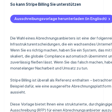
Agentic Commerce
F.5 Wartung und Upgrades
G.4 Vertragskonditionen und Flexibilität
H.3 Finanzielle Stabilität
I.2 Referenztabelle
J.1 Checkliste für Einreichungen (Anbieternutzung)
So kann Stripe Billing Sie unterstützen
E.6 Berichterstattung, Analysen und Revenue Recognit
F.6 Kontinuierliche Verbesserungen
G.5 Annahmen und Abhängigkeiten
H.4 Zertifizierungen und Compliance
I.3 Zusammenfassung der Referenzergebnisse
J.2 Glossar der Konditionen
Ausschreibungsvorlage herunterladen (in Englisch)
E.7 API-Leistung und Entwicklererfahrung
F.7 Lieferantenbescheinigung
G.6 Lieferantenzertifizierung
H.5 Produkt-Roadmap
I.4 Referenzvalidierung
J.3 Bewertungsmatrix (interner Gebrauch)
Integrationen
H.6 Partnerschaften und Systeme
J.4 Schnellreferenz-Checkliste für Abrechnungsanfor
Die Wahl eines Abrechnungsanbieters ist eine der folgenre
E.8 Sicherheit, Compliance und Datenschutz
H.7 Umwelt- und Nachhaltigkeitspraktiken
API, Sicherheit und Technik
Infrastrukturentscheidungen, die ein wachsendes Unterne
Wenn Sie es richtig machen, haben Sie ein System, das mit
E.9 Skalierbarkeit und Zuverlässigkeit
H.8 Genauigkeitserklärung des Anbieters
J.5 Zertifizierung der Anbieterübermittlung
skaliert, die globale Compliance automatisch übernimmt 
E.10 Lieferantenzertifizierungserklärung
zuverlässig fließen lässt. Wenn Sie das falsch machen, hab
monatelanger Nacharbeit und Umsatz zu tun.
E.11 Wie erfüllt Stripe diese Anforderungen?
Stripe Billing ist überall als Referenz enthalten – betrachte
Beispiel dafür, wie eine ausgereifte Abrechnungsplattform 
aussieht.
Diese Vorlage bietet Ihnen eine strukturierte, durchgängige
Ausschreibung (RFP) für einen Abrechnungsanbieter auszu