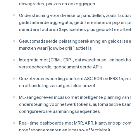
downgrades, pauzes en opzeggingen
Ondersteuning voor diverse prijsmodellen, zoals factur
gedetailleerde aggregatie, gedifferentieerde prijzen, p
meerdere factoren (bijv. licenties plus gebruik) en afb
Geautomatiseerde belastingberekening en gelokaliseerd
markten waar [jouw bedrijf] actief is
Integratie met [CRM-, ERP-, datawarehouse- en boekh
versiebeheerde, gedocumenteerde API’s
Omzetverantwoording conform ASC 606 en IFRS 15, inc
en afhandeling van uitgestelde omzet
ML-aangedreven incasso met intelligente planning van 
ondersteuning voor netwerktokens, automatische kaar
configureerbare aanmaningssequenties
Real-time dashboards met MRR, ARR, klantverloop, con
proefabonnementen en incasso-effectiviteit