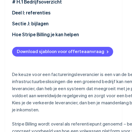
# Ingebouwde financiële producten
F.4 Ondersteuningsmodel en serviceniveaus
G.2 Prijscomponenten
# H.1 Bedrijfsoverzicht
E.6 Rapportage, analyse en omzetverantwoording
G.3 Volumetrappen
H.2 Leiderschap en sleutelfiguren
Deel I: referenties
E.7 API-prestaties en developerervaring
G.4 Contractvoorwaarden en flexibiliteit
H.3 Financiële stabiliteit
I.1 Vereisten voor referenties
Sectie J: bijlagen
E.8 Beveiliging, compliance en gegevensprivacy
G.5 Aannames en afhankelijkheden
H.4 Certificeringen en compliance
I.2 Referentietabel
J.1 Checklist voor inzending (voor leveranciers)
Hoe Stripe Billing je kan helpen
E.9 Schaalbaarheid en betrouwbaarheid
G.6 Certificering van de leverancier
H.5 Productroadmap
I.3 Samenvatting van referentieresultaten
J.2 Verklarende woordenlijst
Download sjabloon voor offerteaanvraag
E.10 Certificeringsverklaring leverancier
H.6 Partnerschappen en systemen
I.4 Validatie van referenties
J.3 Beoordelingsmatrix (intern gebruik)
E.11 Hoe voldoet Stripe aan deze vereisten?
H.7 Milieu- en duurzaamheidspraktijken
J.4 Checklijst met vereisten voor facturatie (sneloverzi
De keuze voor een factureringsleverancier is een van de be
H.8 Verklaring van de leverancier inzake de juistheid
# API, beveiliging en technische
infrastructuurbeslissingen die een groeiend bedrijf kan nem
leverancier, dan heb je een systeem dat meegroeit met je 
J.5 Certificering van leveranciersinzending
voldoet aan wereldwijde regelgeving en zorgt voor een 
Kies je de verkeerde leverancier, dan ben je maandenlang 
je inkomsten.
Stripe Billing wordt overal als referentiepunt genoemd – 
concreet voorbeeld van hoe een volwassen platform voor fac