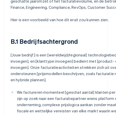
geschatte jaaromzet of het facturatievolume, en de betrok
Finance, Engineering, Compliance, RevOps, Customer Succ
Hier is een voorbeeld van hoe dit eruit zou kunnen zien.
B.1 Bedrijfsachtergrond
[Jouw bedrijf] is een [wereldwijd/regionaal] technologiebedr
invoegen], en [klanttype invoegen] bedient met [product- 
invoegen]. Onze facturatieactiviteiten strekken zich uit ov
ondersteunen [prijsmodellen beschrijven, zoals facturatie
en hybride plannen].
We factureren momenteel [geschat aantal] klanten per 
zijn op zoek naar een facturatiepartner wiens platfor
onderneming, complexe prijslogica aankan zonder maat
fiscale en wettelijke vereisten van elke markt waarin we 