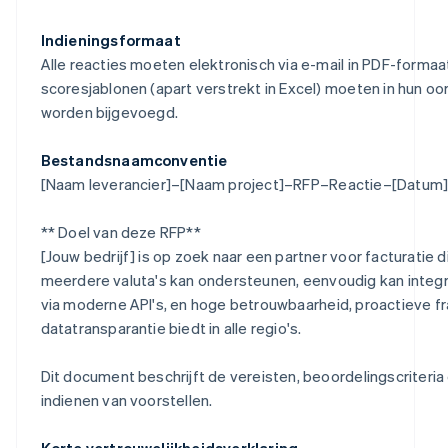
Indieningsformaat
Alle reacties moeten elektronisch via e-mail in PDF-formaa
scoresjablonen (apart verstrekt in Excel) moeten in hun oo
worden bijgevoegd.
Bestandsnaamconventie
[Naam leverancier]–[Naam project]–RFP–Reactie–[Datum]
** Doel van deze RFP**
[Jouw bedrijf] is op zoek naar een partner voor facturatie di
meerdere valuta's kan ondersteunen, eenvoudig kan integ
via moderne API's, en hoge betrouwbaarheid, proactieve f
datatransparantie biedt in alle regio's.
Dit document beschrijft de vereisten, beoordelingscriteria
indienen van voorstellen.
Korte vertrouwelijkheidsverklaring