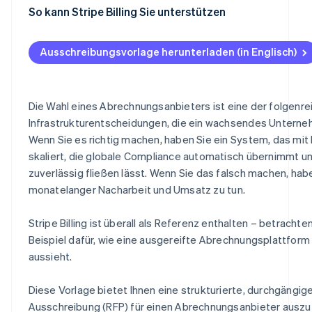
Agentic Commerce
F.5 Wartung und Upgrades
G.4 Vertragskonditionen und Flexibilität
H.3 Finanzielle Stabilität
I.2 Referenztabelle
J.1 Checkliste für Einreichungen (Anbieternutzung)
So kann Stripe Billing Sie unterstützen
E.6 Berichterstattung, Analysen und Revenue Recognit
F.6 Kontinuierliche Verbesserungen
G.5 Annahmen und Abhängigkeiten
H.4 Zertifizierungen und Compliance
I.3 Zusammenfassung der Referenzergebnisse
J.2 Glossar der Konditionen
Ausschreibungsvorlage herunterladen (in Englisch)
E.7 API-Leistung und Entwicklererfahrung
F.7 Lieferantenbescheinigung
G.6 Lieferantenzertifizierung
H.5 Produkt-Roadmap
I.4 Referenzvalidierung
J.3 Bewertungsmatrix (interner Gebrauch)
Integrationen
H.6 Partnerschaften und Systeme
J.4 Schnellreferenz-Checkliste für Abrechnungsanfor
Die Wahl eines Abrechnungsanbieters ist eine der folgenre
E.8 Sicherheit, Compliance und Datenschutz
H.7 Umwelt- und Nachhaltigkeitspraktiken
API, Sicherheit und Technik
Infrastrukturentscheidungen, die ein wachsendes Unterne
Wenn Sie es richtig machen, haben Sie ein System, das mit
E.9 Skalierbarkeit und Zuverlässigkeit
H.8 Genauigkeitserklärung des Anbieters
J.5 Zertifizierung der Anbieterübermittlung
skaliert, die globale Compliance automatisch übernimmt 
E.10 Lieferantenzertifizierungserklärung
zuverlässig fließen lässt. Wenn Sie das falsch machen, hab
monatelanger Nacharbeit und Umsatz zu tun.
E.11 Wie erfüllt Stripe diese Anforderungen?
Stripe Billing ist überall als Referenz enthalten – betrachte
Beispiel dafür, wie eine ausgereifte Abrechnungsplattform 
aussieht.
Diese Vorlage bietet Ihnen eine strukturierte, durchgängige
Ausschreibung (RFP) für einen Abrechnungsanbieter auszu