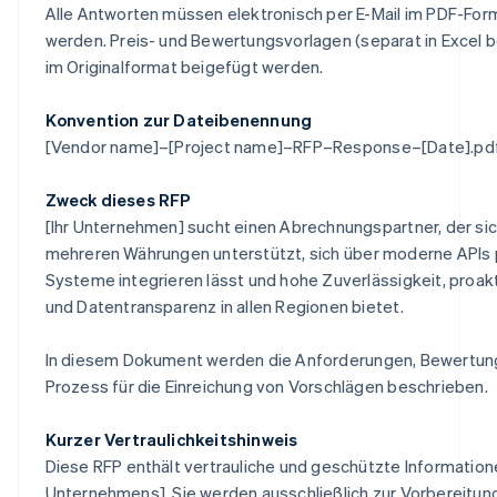
Alle Antworten müssen elektronisch per E-Mail im PDF-For
werden. Preis- und Bewertungsvorlagen (separat in Excel b
im Originalformat beigefügt werden.
Konvention zur Dateibenennung
[Vendor name]–[Project name]–RFP–Response–[Date].pd
Zweck dieses RFP
[Ihr Unternehmen] sucht einen Abrechnungspartner, der sic
mehreren Währungen unterstützt, sich über moderne APIs p
Systeme integrieren lässt und hohe Zuverlässigkeit, proa
und Datentransparenz in allen Regionen bietet.
In diesem Dokument werden die Anforderungen, Bewertung
Prozess für die Einreichung von Vorschlägen beschrieben.
Kurzer Vertraulichkeitshinweis
Diese RFP enthält vertrauliche und geschützte Information
Unternehmens]. Sie werden ausschließlich zur Vorbereitun