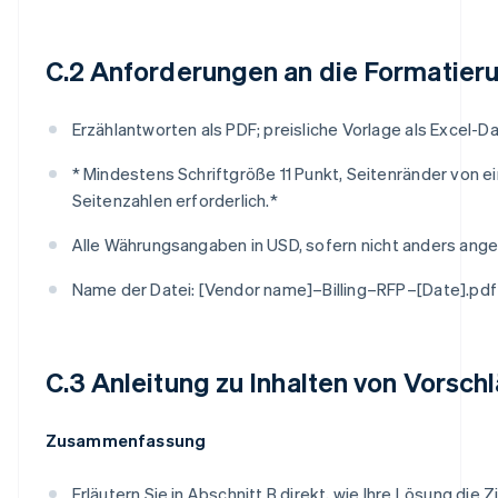
C.2 Anforderungen an die Formatier
Erzählantworten als PDF; preisliche Vorlage als Excel-Da
* Mindestens Schriftgröße 11 Punkt, Seitenränder von e
Seitenzahlen erforderlich.*
Alle Währungsangaben in USD, sofern nicht anders ang
Name der Datei: [Vendor name]–Billing–RFP–[Date].pdf
C.3 Anleitung zu Inhalten von Vorsch
Zusammenfassung
Erläutern Sie in Abschnitt B direkt, wie Ihre Lösung die Zi