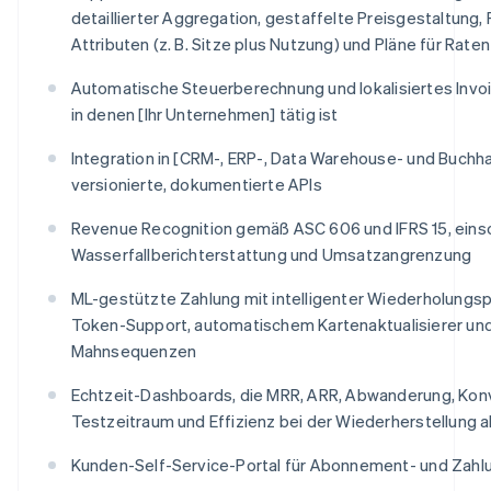
detaillierter Aggregation, gestaffelte Preisgestaltung,
Attributen (z. B. Sitze plus Nutzung) und Pläne für Rat
Automatische Steuerberechnung und lokalisiertes Invoic
in denen [Ihr Unternehmen] tätig ist
Integration in [CRM-, ERP-, Data Warehouse- und Buch
versionierte, dokumentierte APIs
Revenue Recognition gemäß ASC 606 und IFRS 15, einsc
Wasserfallberichterstattung und Umsatzangrenzung
ML-gestützte Zahlung mit intelligenter Wiederholungs
Token-Support, automatischem Kartenaktualisierer und
Mahnsequenzen
Echtzeit-Dashboards, die MRR, ARR, Abwanderung, Kon
Testzeitraum und Effizienz bei der Wiederherstellung
Kunden-Self-Service-Portal für Abonnement- und Za