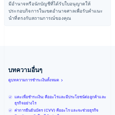
ญี่ปุ่น
มีอํานาจหรือนักบัญชีที่ได้รับใบอนุญาตให้
日本語
English
ประกอบกิจการในเขตอํานาจศาลเพื่อรับคําแนะ
เดนมาร์ก
English
นําที่ตรงกับสถานการณ์ของคุณ
ไทย
ไทย
English
นอร์เวย์
English
นิวซีแลนด์
English
เนเธอร์แลนด์
Nederlands
English
บราซิล
บทความอื่นๆ
Português
English
บัลแกเรีย
ดูบทความการชำระเงินทั้งหมด
English
เบลเยียม
Nederlands
Français
Deutsch
English
โปรตุเกส
แตะเพื่อชำระเงิน: คืออะไรและมีประโยชน์ต่อลูกค้าและ
Português
English
ธุรกิจอย่างไร
โปแลนด์
ค่าการยืนยันบัตร (CVV) คืออะไร และจะช่วยธุรกิจ
English