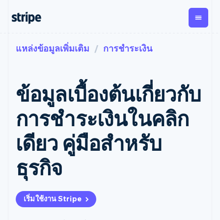
แหล่งข้อมูลเพิ่มเติม
การชำระเงิน
ตามขั้น
เอกสารประกอบ
เรียนรู้
การชำระเงิน
รายรับ
การ
แพลตฟอ
จัดการ
และ
องค์กร
Stripe Docs
บล็อก
เงิน
มาร์เก็ต
Payments
Billing
ธุรกิจสตาร์ทอัพ
ข้อมูลอ้างอิงเกี่ยวกับ API
เรื่องราวจากลูกค้า
ข้อมูลเบื้องต้นเกี่ยวกับ
การชำระเงิน
รายรับตาม
เพลส
ไลบรารีและ SDK
คู่มือ
ออนไลน์
แบบแผนล่วง
Stripe Apps
Global
Payment links
หน้า
Metronome
Payouts
Conne
การชำระเงินในคลิก
การชำร
ตามกรณีใช้งาน
การชำระเงิน
การเรียกเก็บ
เบิกจ่าย
เงินสำห
การสนับสนุน
แบบไม่ต้อง
เงินตามการ
ให้กับ
เดียว คู่มือสำหรับ
แพลตฟอ
คู่มือ
การค้าแบบใช้เอเจนต์
เขียนโค้ด
Checkout
ใช้งาน
การชำระเงิน
บุคคลที่
อีคอมเมิร์ซ
รับการสนับสนุน
UI การชำระ
ตามรอบบิล
สาม
บริการทางการเงินที่ผสาน
รับการชำระเงินออนไลน์
แพ็กเกจการสนับสนุนที่ได้
การจัดการ
ธุรกิจ
เงินสำเร็จรูป
รวมในตัว
ติดตั้งใช้งานการชำระเงิน
รับการจัดการ
การชำระเงิน
Elements
การทำงานอัตโนมัติด้าน
สำเร็จรูป
บริการเฉพาะทาง
องค์ประกอบ UI
ตามรอบบิล
Invoicing
การเงิน
สร้างแพลตฟอร์มหรือ
ครั้งเดียวหรือ
ที่ยืดหยุ่น
ธุรกิจทั่วโลก
มาร์เก็ตเพลส
ตามแบบแผน
วิธีการชำระ
เริ่มใช้งาน Stripe
การชำระเงินในแอป
จัดการการชำระเงินตาม
เงิน
ล่วงหน้า
Tax
มาร์เก็ตเพลส
รอบบิล
เข้าถึงได้
คิดภาษีการ
บริษัท
การจัดการเงิน
เสนอการเรียกเก็บเงินตาม