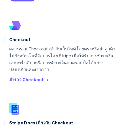
ลิทัวเนีย
English
สเปน
Español
English
สโลวาเกีย
English
สโลวีเนีย
Checkout
English
Italiano
สวิตเซอร์แลนด์
ผสานรวม Checkout เข้ากับเว็บไซต์โดยตรงหรือนำลูกค้า
Deutsch
Français
Italiano
English
ไปยังหน้าเว็บที่จัดการโดย Stripe เพื่อให้รับการชำระเงิน
สวีเดน
แบบครั้งเดียวหรือการชำระเงินตามรอบบิลได้อย่าง
Svenska
English
ปลอดภัยและง่ายดาย
สหรัฐอเมริกา
English
Español
简体中文
สำรวจ Checkout
สหรัฐอาหรับเอมิเรตส์
English
สหราชอาณาจักร
English
สาธารณรัฐเช็ก
English
สิงคโปร์
Stripe Docs เกี่ยวกับ Checkout
English
简体中文