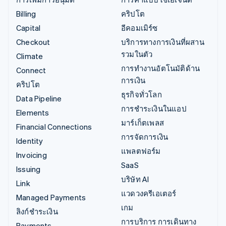
Billing
คริปโต
Capital
อีคอมเมิร์ซ
Checkout
บริการทางการเงินที่ผสาน
รวมในตัว
Climate
การทำงานอัตโนมัติด้าน
Connect
การเงิน
คริปโต
ธุรกิจทั่วโลก
Data Pipeline
การชำระเงินในแอป
Elements
มาร์เก็ตเพลส
Financial Connections
การจัดการเงิน
Identity
แพลตฟอร์ม
Invoicing
SaaS
Issuing
บริษัท AI
Link
แวดวงครีเอเตอร์
Managed Payments
เกม
ลิงก์ชำระเงิน
การบริการ การเดินทาง
Payments