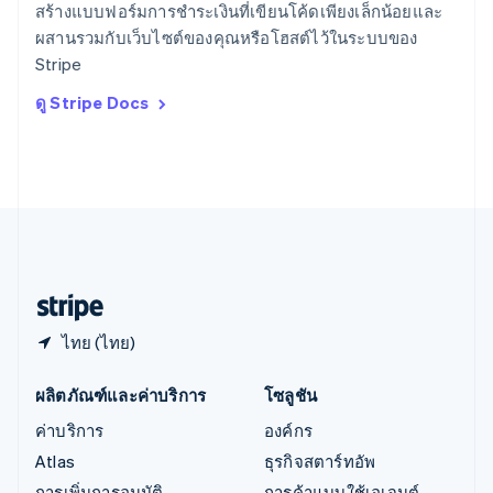
ออสเตรเลีย
สร้างแบบฟอร์มการชำระเงินที่เขียนโค้ดเพียงเล็กน้อยและ
English
ผสานรวมกับเว็บไซต์ของคุณหรือโฮสต์ไว้ในระบบของ
ออสเตรีย
Stripe
Deutsch
English
อิตาลี
ดู Stripe Docs
Italiano
English
อินเดีย
English
เอสโตเนีย
English
ไอร์แลนด์
English
ฮังการี
English
ไทย (ไทย)
ผลิตภัณฑ์และค่าบริการ
โซลูชัน
ค่าบริการ
องค์กร
Atlas
ธุรกิจสตาร์ทอัพ
การเพิ่มการอนุมัติ
การค้าแบบใช้เอเจนต์