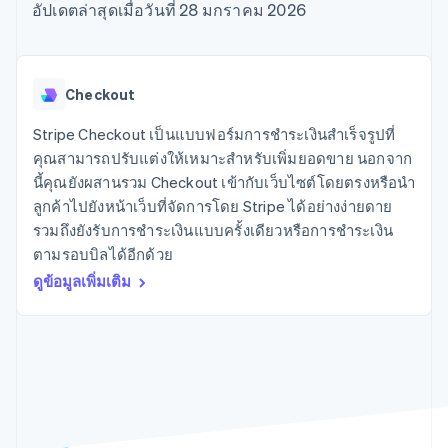
มากกว่า 125
ขายและ VAT
อัปเดตล่าสุดเมื่อวันที่ 28 มกราคม 2026
แพลตฟอร์ม
การใช้งาน
รายการ
Authorization
อัตโนมัติ
Revenue
แผนงานผลิตภัณฑ์
SaaS
ออกบัตรที่มีสเตเบิลคอยน์
Boost
Recognition
การประชุมประจำปีแบบ
รองรับอยู่
ยกระดับการ
เซสชัน
จัดเตรียมและจัดการ
ระบบ
ยอมรับการ
ตำแหน่งงาน
บริการด้วยเอเจนต์
Checkout
อัตโนมัติ
ชำระเงิน
Link
ห้องข่าว
ตามอุตสาหกรรม
การชำระเงินที่
สำหรับการ
Stripe
Stripe Press
Stripe Checkout เป็นแบบฟอร์มการชำระเงินสำเร็จรูปที่
Sigma
รวดเร็วขึ้น
ทำบัญชี
รายงานที่
บริษัท AI
คุณสามารถปรับแต่งให้เหมาะสำหรับเพิ่มยอดขาย นอกจาก
แหล่งข้อมูล
ออกแบบเอง
แวดวงครีเอเตอร์
นี้คุณยังผสานรวม Checkout เข้ากับเว็บไซต์โดยตรงหรือนำ
Data
เกม
การติดต่อ
ลูกค้าไปยังหน้าเว็บที่จัดการโดย Stripe ได้อย่างง่ายดาย
Pipeline
การบริการ การเดินทาง
การเชื่อมต่อการทำงาน
การซิงค์
และสันทนาการ
แอป
รวมถึงยังรับการชำระเงินแบบครั้งเดียวหรือการชำระเงิน
ติดต่อฝ่ายขาย
ข้อมูล
ประกันภัย
ตัวอย่างโค้ด
สมัครเป็นพาร์ทเนอร์
ตามรอบบิลได้อีกด้วย
สื่อและความบันเทิง
บล็อกของนักพัฒนา
ดูข้อมูลเพิ่มเติม
องค์กรไม่แสวงผลกำไร
สถานะ API
บริการเฉพาะทาง
ภาครัฐ
เพิ่มเติม
ธุรกิจค้าปลีก
Product roadmap
ดูสิ่งที่กำลังจะมาถึง
Radar
ระบบนิเวศ
การป้องกันการฉ้อโกง
Atlas