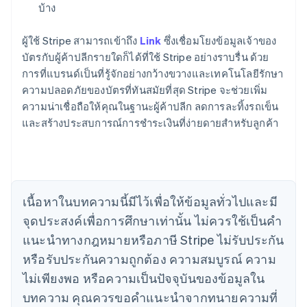
บ้าง
ผู้ใช้ Stripe สามารถเข้าถึง
Link
ซึ่งเชื่อมโยงข้อมูลเจ้าของ
บัตรกับผู้ค้าปลีกรายใดก็ได้ที่ใช้ Stripe อย่างราบรื่น ด้วย
การที่แบรนด์เป็นที่รู้จักอย่างกว้างขวางและเทคโนโลยีรักษา
ความปลอดภัยของบัตรที่ทันสมัยที่สุด Stripe จะช่วยเพิ่ม
ความน่าเชื่อถือให้คุณในฐานะผู้ค้าปลีก ลดการละทิ้งรถเข็น
และสร้างประสบการณ์การชำระเงินที่ง่ายดายสำหรับลูกค้า
กรีซ
English
เขตบริหารพิเศษฮ่องกง ประเทศจีน
English
简体中文
แคนาดา
เนื้อหาในบทความนี้มีไว้เพื่อให้ข้อมูลทั่วไปและมี
English
Français
จุดประสงค์เพื่อการศึกษาเท่านั้น ไม่ควรใช้เป็นคํา
โครเอเชีย
แนะนําทางกฎหมายหรือภาษี Stripe ไม่รับประกัน
English
Italiano
จีนแผ่นดินใหญ่
หรือรับประกันความถูกต้อง ความสมบูรณ์ ความ
简体中文
English
ไม่เพียงพอ หรือความเป็นปัจจุบันของข้อมูลใน
ไซปรัส
บทความ คุณควรขอคําแนะนําจากทนายความที่
English