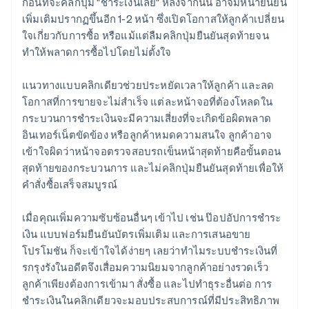
ก่อนที่จะคลิกปุ่ม "ชำระเงินเลย" หลังจากนั้น อาจมีหน้ายืนยัน
เพิ่มเติมปรากฏขึ้นอีก 1-2 หน้า ซึ่งเปิดโอกาสให้ลูกค้าเปลี่ยน
ใจเกี่ยวกับการซื้อ หรือแม้แต่ลืมคลิกปุ่มยืนยันสุดท้ายจน
ทำให้พลาดการซื้อไปโดยไม่ตั้งใจ
แนวทางแบบคลิกเดียวช่วยประหยัดเวลาให้ลูกค้า และลด
โอกาสที่การขายจะไม่สำเร็จ แต่ละหน้าจอที่ต้องโหลดใน
กระบวนการชำระเงินจะมีความเสี่ยงที่จะเกิดข้อผิดพลาด
อินเทอร์เน็ตขัดข้อง หรือลูกค้าหมดความสนใจ ลูกค้าอาจ
เข้าใจผิดว่าหน้าจอตรวจสอบรถเข็นหน้าสุดท้ายคือขั้นตอน
สุดท้ายของกระบวนการ และไม่คลิกปุ่มยืนยันสุดท้ายเพื่อให้
คำสั่งซื้อเสร็จสมบูรณ์
เมื่อคุณเพิ่มความซับซ้อนอื่นๆ เข้าไป เช่น ป๊อปอัปการชำระ
เงิน แบบฟอร์มยืนยันบัตรเพิ่มเติม และการเสนอขาย
โปรโมชัน ก็จะเข้าใจได้ง่ายๆ เลยว่าทำไมระบบชำระเงินที่
รกรุงรังในอดีตจึงเสื่อมความนิยมจากลูกค้าอย่างรวดเร็ว
ลูกค้าเพียงต้องการเข้ามา สั่งซื้อ และไปทำธุระอื่นต่อ การ
ชำระเงินในคลิกเดียวจะมอบประสบการณ์ที่มีประสิทธิภาพ