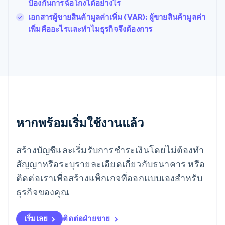
ฝรั่งเศส
ป้องกันการฉ้อโกงได้อย่างไร
Français
English
เอกสารผู้ขายสินค้ามูลค่าเพิ่ม (VAR): ผู้ขายสินค้ามูลค่า
ฟินแลนด์
เพิ่มคืออะไรและทำไมธุรกิจจึงต้องการ
English
Svenska
มอลตา
English
มาเลเซีย
English
简体中文
เม็กซิโก
Español
English
ยิบรอลตาร์
English
หากพร้อมเริ่มใช้งานแล้ว
เยอรมนี
Deutsch
English
โรมาเนีย
สร้างบัญชีและเริ่มรับการชำระเงินโดยไม่ต้องทำ
English
สัญญาหรือระบุรายละเอียดเกี่ยวกับธนาคาร หรือ
ลักเซมเบิร์ก
ติดต่อเราเพื่อสร้างแพ็กเกจที่ออกแบบเองสำหรับ
Français
Deutsch
English
ลัตเวีย
ธุรกิจของคุณ
English
ลิกเตนสไตน์
Deutsch
English
เริ่มเลย
ติดต่อฝ่ายขาย