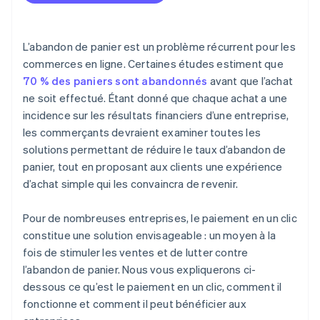
Compatibilité du site web et du navigateur
Des commandes plus fiables
L’abandon de panier est un problème récurrent pour les
commerces en ligne. Certaines études estiment que
Prise en charge des commandes moins
70 % des paniers sont abandonnés
avant que l’achat
volumineuses, mais plus fréquentes
ne soit effectué. Étant donné que chaque achat a une
incidence sur les résultats financiers d’une entreprise,
les commerçants devraient examiner toutes les
solutions permettant de réduire le taux d’abandon de
panier, tout en proposant aux clients une expérience
d’achat simple qui les convaincra de revenir.
Pour de nombreuses entreprises, le paiement en un clic
constitue une solution envisageable : un moyen à la
fois de stimuler les ventes et de lutter contre
l’abandon de panier. Nous vous expliquerons ci-
dessous ce qu’est le paiement en un clic, comment il
fonctionne et comment il peut bénéficier aux