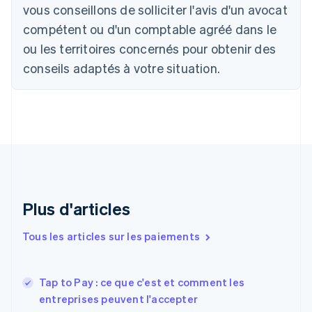
vous conseillons de solliciter l'avis d'un avocat
Nederlands
Français
Deutsch
English
Brésil
compétent ou d'un comptable agréé dans le
Português
English
ou les territoires concernés pour obtenir des
Bulgarie
English
conseils adaptés à votre situation.
Canada
English
Français
Chine continentale
简体中文
English
Chypre
English
Croatie
English
Italiano
Danemark
English
Plus d'articles
Émirats arabes unis
English
Tous les articles sur les paiements
Espagne
Español
English
Estonie
Tap to Pay : ce que c'est et comment les
English
entreprises peuvent l'accepter
États-Unis