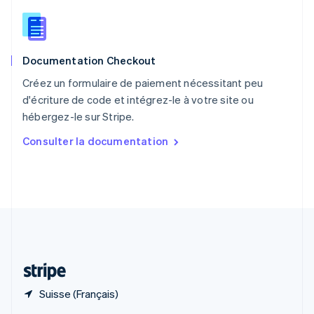
English
简体中文
République tchèque
English
Roumanie
Documentation Checkout
English
Royaume-Uni
Créez un formulaire de paiement nécessitant peu
English
d'écriture de code et intégrez-le à votre site ou
Singapour
hébergez-le sur Stripe.
English
简体中文
Slovaquie
Consulter la documentation
English
Slovénie
English
Italiano
Suède
Svenska
English
Suisse
Deutsch
Français
Italiano
English
Thaïlande
ไทย
English
Suisse (Français)