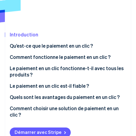
Découvrez les prochaines évolutions
Commerce en ligne
Radar
Prévention de la fraude
Écosystème
Atlas
Constitution de start-up
Introduction
Partenaires
Climate
Stripe App Marketplace
Qu’est-ce que le paiement en un clic ?
Élimination du carbone
Comment fonctionne le paiement en un clic ?
Identity
Vérification de l'identité
Le paiement en un clic fonctionne-t-il avec tous les
produits ?
Le paiement en un clic est-il fiable ?
Quels sont les avantages du paiement en un clic ?
Stripe Sessions 2026
Découvrez comment Stripe construit l’infrastructure écono
Une expérience d’achat efficace
Comment choisir une solution de paiement en un
Regarder la vidéo
clic ?
Moins de paniers abandonnés
Notoriété de la marque
Démarrer avec Stripe