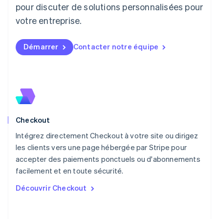
pour discuter de solutions personnalisées pour
Deutsch
English
Lituanie
votre entreprise.
English
Luxembourg
Français
Deutsch
English
Démarrer
Contacter notre équipe
Malaisie
English
简体中文
Malte
English
Mexique
Español
English
Norvège
Checkout
English
Nouvelle-Zélande
Intégrez directement Checkout à votre site ou dirigez
English
les clients vers une page hébergée par Stripe pour
Pays-Bas
accepter des paiements ponctuels ou d'abonnements
Nederlands
English
facilement et en toute sécurité.
Pologne
English
Découvrir Checkout
Portugal
Português
English
R.A.S. de Hong Kong, Chine