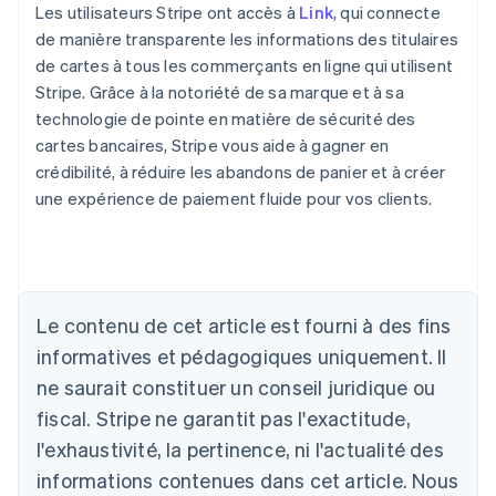
Les utilisateurs Stripe ont accès à
Link
, qui connecte
de manière transparente les informations des titulaires
de cartes à tous les commerçants en ligne qui utilisent
Stripe. Grâce à la notoriété de sa marque et à sa
technologie de pointe en matière de sécurité des
cartes bancaires, Stripe vous aide à gagner en
crédibilité, à réduire les abandons de panier et à créer
une expérience de paiement fluide pour vos clients.
Le contenu de cet article est fourni à des fins
Allemagne
informatives et pédagogiques uniquement. Il
Deutsch
English
ne saurait constituer un conseil juridique ou
Australie
fiscal. Stripe ne garantit pas l'exactitude,
English
Autriche
l'exhaustivité, la pertinence, ni l'actualité des
Deutsch
English
informations contenues dans cet article. Nous
Belgique