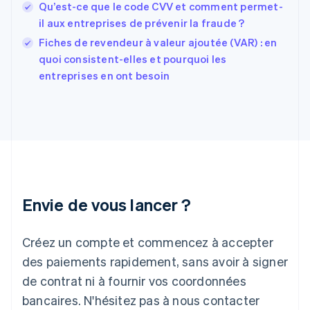
Qu’est-ce que le code CVV et comment permet-
English
Español
简体中文
Finlande
il aux entreprises de prévenir la fraude ?
English
Svenska
Fiches de revendeur à valeur ajoutée (VAR) : en
France
quoi consistent-elles et pourquoi les
Français
English
entreprises en ont besoin
Gibraltar
English
Grèce
English
Hongrie
English
Inde
English
Irlande
Envie de vous lancer ?
English
Italie
Italiano
English
Créez un compte et commencez à accepter
Japon
日本語
English
des paiements rapidement, sans avoir à signer
Lettonie
de contrat ni à fournir vos coordonnées
English
bancaires. N'hésitez pas à nous contacter
Liechtenstein