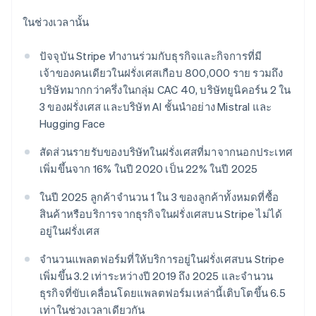
มากกว่า 125
ขายและ VAT
English
Svenska
แพลตฟอร์ม
การใช้งาน
รายการ
Authorization
อัตโนมัติ
Revenue
มอลตา
แผนงานผลิตภัณฑ์
ในช่วงเวลานั้น
SaaS
ออกบัตรที่มีสเตเบิลคอยน์
Boost
Recognition
English
การประชุมประจำปีแบบ
รองรับอยู่
ยกระดับการ
มาเลเซีย
เซสชัน
จัดเตรียมและจัดการ
ระบบ
ยอมรับการ
ปัจจุบัน Stripe ทำงานร่วมกับธุรกิจและกิจการที่มี
ตำแหน่งงาน
English
简体中文
บริการด้วยเอเจนต์
อัตโนมัติ
ชำระเงิน
Link
ห้องข่าว
เจ้าของคนเดียวในฝรั่งเศสเกือบ 800,000 ราย รวมถึง
เม็กซิโก
ตามอุตสาหกรรม
การชำระเงินที่
สำหรับการ
Stripe
Stripe Press
Español
English
บริษัทมากกว่าครึ่งในกลุ่ม CAC 40, บริษัทยูนิคอร์น 2 ใน
Sigma
รวดเร็วขึ้น
ทำบัญชี
ยิบรอลตาร์
3 ของฝรั่งเศส และบริษัท AI ชั้นนำอย่าง Mistral และ
รายงานที่
บริษัท AI
English
แหล่งข้อมูล
ออกแบบเอง
แวดวงครีเอเตอร์
Hugging Face
เยอรมนี
Data
เกม
การติดต่อ
Deutsch
English
Pipeline
การบริการ การเดินทาง
การเชื่อมต่อการทำงาน
สัดส่วนรายรับของบริษัทในฝรั่งเศสที่มาจากนอกประเทศ
การซิงค์
และสันทนาการ
แอป
โรมาเนีย
ติดต่อฝ่ายขาย
เพิ่มขึ้นจาก 16% ในปี 2020 เป็น 22% ในปี 2025
ข้อมูล
ประกันภัย
ตัวอย่างโค้ด
สมัครเป็นพาร์ทเนอร์
English
สื่อและความบันเทิง
บล็อกของนักพัฒนา
ลักเซมเบิร์ก
ในปี 2025 ลูกค้าจำนวน 1 ใน 3 ของลูกค้าทั้งหมดที่ซื้อ
องค์กรไม่แสวงผลกำไร
สถานะ API
Français
Deutsch
English
บริการเฉพาะทาง
สินค้าหรือบริการจากธุรกิจในฝรั่งเศสบน Stripe ไม่ได้
ลัตเวีย
ภาครัฐ
อยู่ในฝรั่งเศส
เพิ่มเติม
English
ธุรกิจค้าปลีก
Product roadmap
ลิกเตนสไตน์
ดูสิ่งที่กำลังจะมาถึง
จำนวนแพลตฟอร์มที่ให้บริการอยู่ในฝรั่งเศสบน Stripe
Deutsch
English
เพิ่มขึ้น 3.2 เท่าระหว่างปี 2019 ถึง 2025 และจำนวน
ลิทัวเนีย
Radar
ระบบนิเวศ
English
ธุรกิจที่ขับเคลื่อนโดยแพลตฟอร์มเหล่านี้เติบโตขึ้น 6.5
การป้องกันการฉ้อโกง
สเปน
เท่าในช่วงเวลาเดียวกัน
Atlas