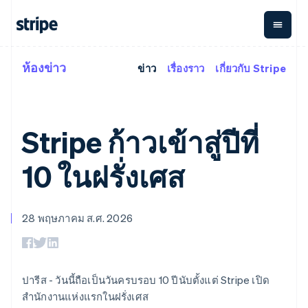
English
ไทย
ไทย
English
นอร์เวย์
English
ห้องข่าว
ข่าว
เรื่องราว
เกี่ยวกับ Stripe
ตามขั้น
เอกสารประกอบ
เรียนรู้
นิวซีแลนด์
การชำระเงิน
รายรับ
การ
แพลตฟอ
English
จัดการ
และ
องค์กร
Stripe Docs
บล็อก
เนเธอร์แลนด์
เงิน
มาร์เก็ต
Payments
Billing
ธุรกิจสตาร์ทอัพ
ข้อมูลอ้างอิงเกี่ยวกับ API
เรื่องราวจากลูกค้า
Nederlands
English
การชำระเงิน
รายรับตาม
เพลส
ไลบรารีและ SDK
คู่มือ
Stripe ก้าวเข้าสู่ปีที่
บราซิล
ออนไลน์
แบบแผนล่วง
Stripe Apps
Global
Payment links
หน้า
Metronome
Português
English
Payouts
Conne
บัลแกเรีย
การชำร
10 ในฝรั่งเศส
ตามกรณีใช้งาน
การชำระเงิน
การเรียกเก็บ
เบิกจ่าย
English
เงินสำห
การสนับสนุน
แบบไม่ต้อง
เงินตามการ
ให้กับ
เบลเยียม
แพลตฟอ
คู่มือ
การค้าแบบใช้เอเจนต์
เขียนโค้ด
Checkout
ใช้งาน
การชำระเงิน
บุคคลที่
Nederlands
Français
Deutsch
English
อีคอมเมิร์ซ
รับการสนับสนุน
UI การชำระ
ตามรอบบิล
สาม
โปรตุเกส
28 พฤษภาคม ส.ศ. 2026
บริการทางการเงินที่ผสาน
รับการชำระเงินออนไลน์
แพ็กเกจการสนับสนุนที่ได้
การจัดการ
เงินสำเร็จรูป
Português
English
รวมในตัว
ติดตั้งใช้งานการชำระเงิน
รับการจัดการ
การชำระเงิน
Elements
โปแลนด์
การทำงานอัตโนมัติด้าน
สำเร็จรูป
บริการเฉพาะทาง
องค์ประกอบ UI
ตามรอบบิล
Invoicing
การเงิน
สร้างแพลตฟอร์มหรือ
English
ครั้งเดียวหรือ
ที่ยืดหยุ่น
ธุรกิจทั่วโลก
มาร์เก็ตเพลส
ฝรั่งเศส
ตามแบบแผน
วิธีการชำระ
ปารีส - วันนี้ถือเป็นวันครบรอบ 10 ปีนับตั้งแต่ Stripe เปิด
การชำระเงินในแอป
จัดการการชำระเงินตาม
Français
English
เงิน
ล่วงหน้า
Tax
มาร์เก็ตเพลส
รอบบิล
สำนักงานแห่งแรกในฝรั่งเศส
ฟินแลนด์
เข้าถึงได้
คิดภาษีการ
บริษัท
การจัดการเงิน
เสนอการเรียกเก็บเงินตาม