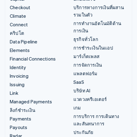
Checkout
บริการทางการเงินที่ผสาน
รวมในตัว
Climate
การทำงานอัตโนมัติด้าน
Connect
การเงิน
คริปโต
ธุรกิจทั่วโลก
Data Pipeline
การชำระเงินในแอป
Elements
มาร์เก็ตเพลส
Financial Connections
การจัดการเงิน
Identity
แพลตฟอร์ม
Invoicing
SaaS
Issuing
บริษัท AI
Link
แวดวงครีเอเตอร์
Managed Payments
เกม
ลิงก์ชำระเงิน
การบริการ การเดินทาง
Payments
และสันทนาการ
Payouts
ประกันภัย
Radar