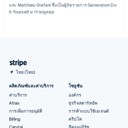
Deutsch
English
และ Matthieu Stefani ซึ่งเป็นผู้จัดรายการ Generation Do
อิตาลี
It Yourself มาร่วมพูดคุย
Italiano
English
อินเดีย
English
เอสโตเนีย
English
ไอร์แลนด์
English
ฮังการี
English
ไทย (ไทย)
ผลิตภัณฑ์และค่าบริการ
โซลูชัน
ค่าบริการ
องค์กร
Atlas
ธุรกิจสตาร์ทอัพ
การเพิ่มการอนุมัติ
การค้าแบบใช้เอเจนต์
Billing
คริปโต
Capital
อีคอมเมิร์ซ