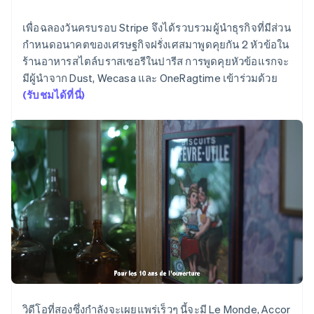
พาร์ทเนอร์
Español
English
การก่อตั้งบริษัทสตาร์ทอัพ
Stripe App Marketplace
สโลวาเกีย
เพื่อฉลองวันครบรอบ Stripe จึงได้รวบรวมผู้นำธุรกิจที่มีส่วน
English
Climate
กำหนดอนาคตของเศรษฐกิจฝรั่งเศสมาพูดคุยกัน 2 หัวข้อใน
สโลวีเนีย
การขจัดคาร์บอน
English
Italiano
ร้านอาหารสไตล์บราสเซอรีในปารีส การพูดคุยหัวข้อแรกจะ
สวิตเซอร์แลนด์
มีผู้นำจาก Dust, Wecasa และ OneRagtime เข้าร่วมด้วย
Deutsch
Français
Italiano
English
(รับชมได้ที่นี่)
สวีเดน
Svenska
English
Stripe Sessions 2026
สหรัฐอเมริกา
ดูว่า Stripe กำลังสร้างโครงสร้างพื้นฐานระบบเศรษฐกิจสำหรับ
English
Español
简体中文
AI อย่างไร
สหรัฐอาหรับเอมิเรตส์
รับชมเลย
English
สหราชอาณาจักร
English
สาธารณรัฐเช็ก
English
สิงคโปร์
English
简体中文
ออสเตรเลีย
English
ออสเตรีย
วิดีโอที่สองซึ่งกำลังจะเผยแพร่เร็วๆ นี้จะมี Le Monde, Accor