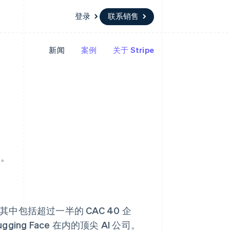
登录
联系销售
新闻
案例
关于 Stripe
资源
生态系统
联系
场
更多
应用集成
合作伙伴
联系销售
Product roadmap
代码示例
Stripe App Marketplace
成为合作伙伴
了解未来规划
开发者博客
API 状态
Radar
欺诈防范
Atlas
初创企业注册
Climate
子。
碳移除
其中包括超过一半的 CAC 40 企
ing Face 在内的顶尖 AI 公司。