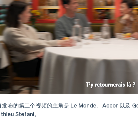
芬兰
美国
English
Svenska
English
Español
简体中文
荷兰
墨西哥
Nederlands
English
Español
English
加拿大
挪威
English
Français
English
捷克
葡萄牙
English
Português
English
克罗地亚
日本
发布的第二个视频的主角是 Le Monde、Accor 以及 Generat
English
Italiano
日本語
English
thieu Stefani。
拉脱维亚
瑞典
English
Svenska
English
立陶宛
瑞士
English
Deutsch
Français
Italiano
Englis