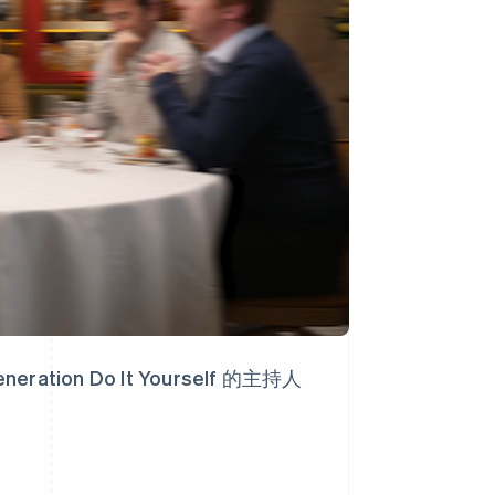
西班牙
Español
English
新加坡
English
简体中文
新西兰
English
匈牙利
English
意大利
ion Do It Yourself 的主持人
Italiano
English
印度
English
英国
h
English