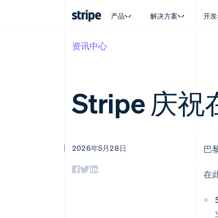
产品
解决方案
开发
资讯中心
按企业阶段
文档
学习
按应用场
支持
支付
营收
大型企业
Stripe 文档
博客
智能体
获取支
Payments
Billing
初创企业
API 参考文档
客户案例
加密货
托管支
在线支付
经常性收入
库与 SDK
指南
电子商
专业服
Stripe 
Payment links
Metronome
Stripe Apps
嵌入式
无代码支付
按用量计费
财务自
Checkout
Subscriptions
全球化
预构建支付界面
订阅管理
应用内
Elements
Invoicing
交易市
灵活的 UI 组件
一次性或定期账单
资金管
Payment methods
Tax
2026年5月28日
巴
平台
接入 125+ 种支付方式
销售税和增值税自动
SaaS
Terminal
Revenue Recogniti
线下支付
会计自动化
在
Authorization Boost
Stripe Sigma
支付成功率优化
自定义报告
Link
Data Pipeline
加速结账
数据同步