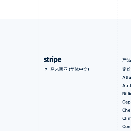
比利时
Nederlands
Français
Deutsch
English
波兰
English
丹麦
English
德国
Deutsch
English
法国
Français
English
产
马来西亚 (简体中文)
定
Atl
Aut
Bill
Capi
Che
Cli
Con