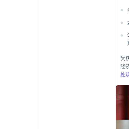
为
经济
处