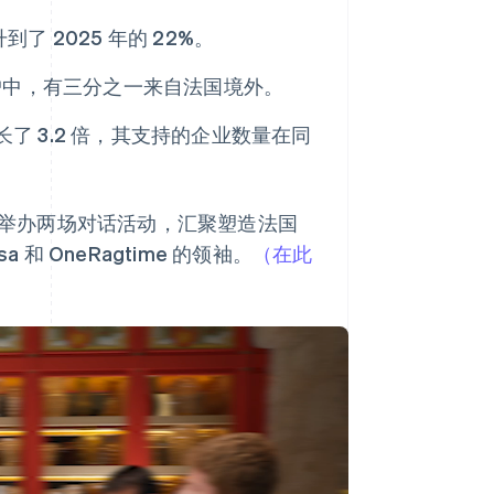
Stripe Sessions 2026
了 2025 年的 22%。
了解 Stripe 如何为 AI 构
建经济基础设施。
立即观看
有客户中，有三分之一来自法国境外。
量增长了 3.2 倍，其支持的企业数量在同
酒馆举办两场对话活动，汇聚塑造法国
和 OneRagtime 的领袖。
（在此