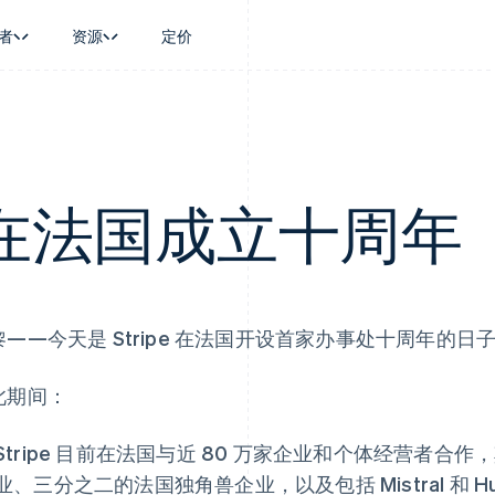
者
资源
定价
景
指南
按行业
公司
资金管理
平台和交易市
商务
持
接受线上付款
AI 企业
产品路线图
Global Payouts
Connect
币
持方案
实施预置结账流程
创作者经济
Sessions 年度大会
向第三方打款
平台支付
务
务
构建平台或交易市场
游戏
招聘
庆祝在法国成立十周年
Crypto
金融
管理订阅
酒店、旅游与休闲
资讯中心
钱包、稳定币发行和发卡基础设
动化
提供按用量计费
保险
Stripe Press
施
企业
发行稳定币支持的支付卡
媒体与娱乐
支付
通过智能体配置和管理服务
非营利组织
场
专业服务
理
公共部门
黎——今天是 Stripe 在法国开设首家办事处十周年的日
零售
化
on
此期间：
Stripe 目前在法国与近 80 万家企业和个体经营者合作，
业、三分之二的法国独角兽企业，以及包括 Mistral 和 Hugg