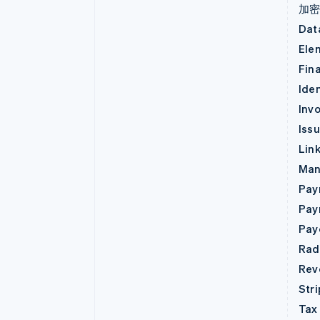
加
Dat
Ele
Fin
Iden
Invo
Iss
Lin
Man
Pay
Pay
Pay
Rad
Rev
Str
Tax