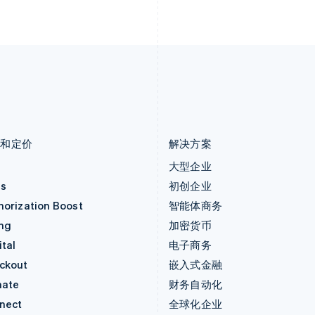
列支敦士登
塞浦路斯
Deutsch
English
English
卢森堡
斯洛伐克
Français
Deutsch
English
English
罗马尼亚
斯洛文尼亚
English
English
Italiano
马尔他
泰国
English
ไทย
English
马来西亚
希腊
English
简体中文
English
品和定价
解决方案
价
大型企业
as
初创企业
horization Boost
智能体商务
ing
加密货币
tal
电子商务
ckout
嵌入式金融
mate
财务自动化
nect
全球化企业