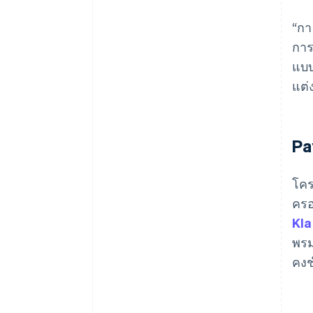
“กา
การ
แบบ
แต่
Pa
โคร
ครอ
Kla
พรม
คงช