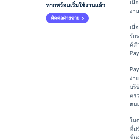
เมื
หากพร้อมเริ่มใช้งานแล้ว
งาน
ติดต่อฝ่ายขาย
เมื
รัก
ด์ส
Pay
Pay
ง่า
บริ
ตรว
ตนเ
ในต
ที่
ขั้