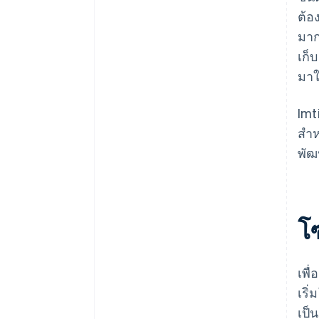
ต้อ
มาก
เก็
มาใ
Imt
สำห
พัฒ
โ
เพื
เริ
เป็