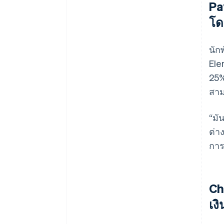
Pa
โด
นัก
Ele
25%
สาม
“มั
ต่า
การ
Ch
เงิ