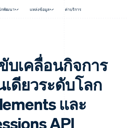
นักพัฒนา
แหล่งข้อมูล
ค่าบริการ
ใช้งาน
นุน
คู่มือ
ตามอุตสาหกรรม
บริษัท
การจัดการเงิน
แพลตฟอร์มและ
บใช้เอเจนต์
นับสนุน
รับการชำระเงินออนไลน์
บริษัท AI
แผนงานผลิตภัณฑ์
Global Payouts
Connect
์ซ
ารสนับสนุนที่ได้รับการจัดการ
ติดตั้งใช้งานการชำระเงินสำเร็จรูป
แวดวงครีเอเตอร์
การประชุมประจำปีแบบเซสชั
วงหน้า
เบิกจ่ายให้กับบุคคลที่สาม
การชำระเงินส
งการเงินที่ผสานรวมในตัว
ฉพาะทาง
สร้างแพลตฟอร์มหรือมาร์เก็ตเพลส
เกม
ตำแหน่งงาน
อัตโนมัติด้านการเงิน
จัดการการชำระเงินตามรอบบิล
การบริการ การเดินทาง และส
ห้องข่าว
ขับเคลื่อนกิจการ
การใช้งาน
วโลก
เสนอการเรียกเก็บเงินตามการใช้งาน
Stripe Press
บิล
เงินในแอป
ออกบัตรที่มีสเตเบิลคอยน์รองรับอยู่
ประกันภัย
งินตามรอบ
เพลส
จัดเตรียมและจัดการบริการด้วยเอเจนต์
สื่อและความบันเทิง
คนเดียวระดับโลก
รเงิน
องค์กรไม่แสวงผลกำไร
ร์ม
บริการเฉพาะทาง
บแผนล่วง
ภาครัฐ
ธุรกิจค้าปลีก
 Elements และ
VAT
on
ssions API
การทำบัญชี