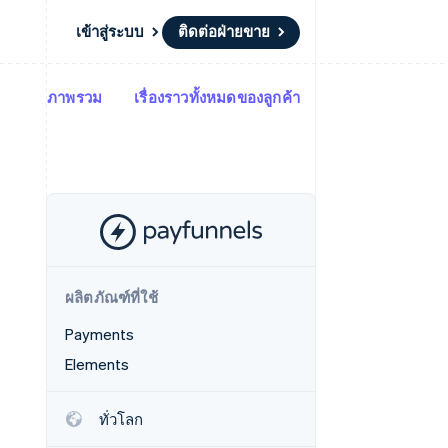
เข้าสู่ระบบ
ติดต่อฝ่ายขาย
ภาพรวม
เรื่องราวทั้งหมดของลูกค้า
แหล่งข้อมูล
ระบบนิเวศ
การติดต่อ
มาร์เก็ตเพลส
เพิ่มเติม
การเชื่อมต่อการทำงานแอป
พาร์ทเนอร์
ติดต่อฝ่ายขาย
Product roadmap
น
ตัวอย่างโค้ด
Stripe App Marketplace
สมัครเป็นพาร์ทเนอร์
ดูสิ่งที่กำลังจะมาถึง
ำหรับแพลตฟอร์ม
บล็อกของนักพัฒนา
ันทนาการ
สถานะ API
Radar
การป้องกันการฉ้อโกง
Atlas
การก่อตั้งบริษัทสตาร์ทอัพ
ผลิตภัณฑ์ที่ใช้
Climate
การขจัดคาร์บอน
Payments
Elements
ทั่วโลก