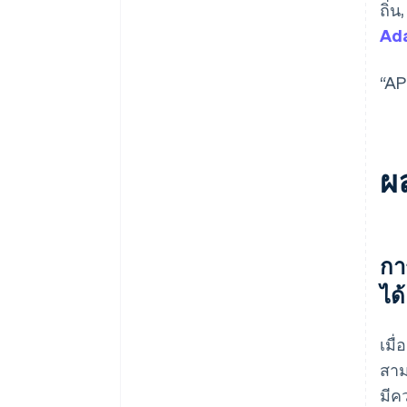
ถิ่น
Ada
“AP
ผล
กา
ได้
เมื
สาม
มีค