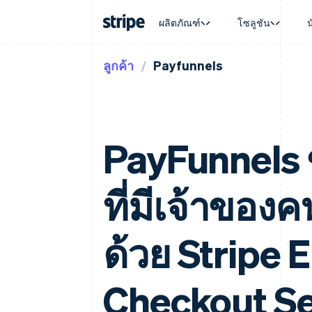
ผลิตภัณฑ์
โซลูชัน
ลูกค้า
Payfunnels
ตามขั้น
เอกสารประกอบ
เรียนรู้
ตามกรณี
การสนับส
การชำระเงิน
รายรับ
องค์กร
Stripe Docs
บล็อก
การค้าแบ
รับการส
Payments
Billing
ธุรกิจสตาร์ทอัพ
ข้อมูลอ้างอิงเกี่ยวกับ API
เรื่องราวจากลูกค้า
อีคอมเมิร
แพ็กเกจก
การชำระเงินออนไลน์
รายรับตามแบบแผนล่
ไลบรารีและ SDK
คู่มือ
บริการทา
บริการเ
Payment links
Metronome
Stripe Apps
การทำงาน
PayFunnels 
การชำระเงินแบบไม่ต้องเขียน
การเรียกเก็บเงินตาม
ธุรกิจทั่
โค้ด
การชำระเงินตามรอบ
การชำระ
การจัดการการชำระเ
Checkout
มาร์เก็ต
UI การชำระเงินสำเร็จรูป
บิล
ที่มีเจ้าของ
การจัดกา
Elements
Invoicing
แพลตฟอ
องค์ประกอบ UI ที่ยืดหยุ่น
ครั้งเดียวหรือตามแบ
SaaS
วิธีการชำระเงิน
หน้า
เข้าถึงได้มากกว่า 125 รายการ
ด้วย Stripe
Tax
Authorization Boost
คิดภาษีการขายและ 
ยกระดับการยอมรับการชำระเงิน
อัตโนมัติ
Link
Revenue Recogniti
Checkout Se
การชำระเงินที่รวดเร็วขึ้น
ระบบอัตโนมัติสำหรับ
Stripe Sigma