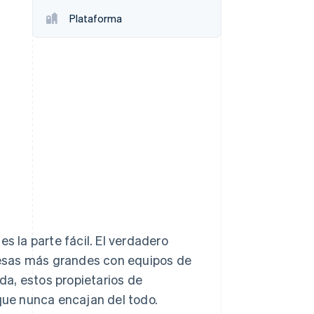
Plataforma
Sesiones de Stripe
2026
Descubre cómo Stripe
construye la
infraestructura
económica para la IA.
Mirar ahora
s la parte fácil. El verdadero
presas más grandes con equipos de
a, estos propietarios de
ue nunca encajan del todo.