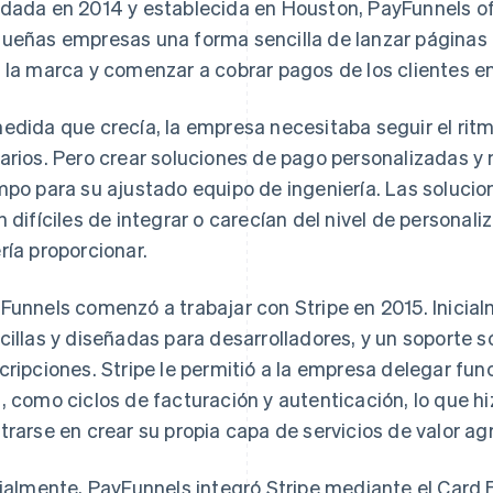
dada en 2014 y establecida en Houston, PayFunnels ofr
ueñas empresas una forma sencilla de lanzar páginas
 la marca y comenzar a cobrar pagos de los clientes e
edida que crecía, la empresa necesitaba seguir el ri
arios. Pero crear soluciones de pago personalizadas y
mpo para su ajustado equipo de ingeniería. Las solucio
n difíciles de integrar o carecían del nivel de personal
ría proporcionar.
Funnels comenzó a trabajar con Stripe en 2015. Inicialm
cillas y diseñadas para desarrolladores, y un soporte s
cripciones. Stripe le permitió a la empresa delegar fu
, como ciclos de facturación y autenticación, lo que 
trarse en crear su propia capa de servicios de valor a
cialmente, PayFunnels integró Stripe mediante el Car