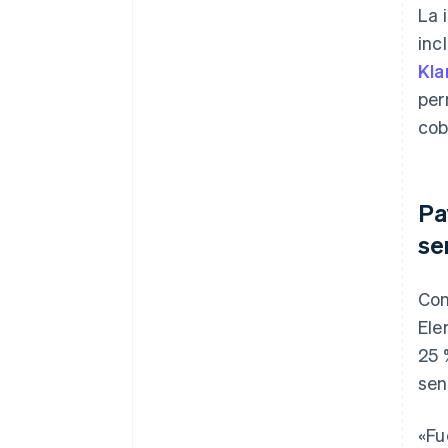
La 
inc
Kla
per
cob
Pa
se
Con
Ele
25 
sen
«Fu