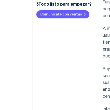
Fun
¿Todo listo para empezar?
peq
Comunícate con ventas
con
A m
usu
tie
era
que
Pay
sen
sus
end
cen
Ini