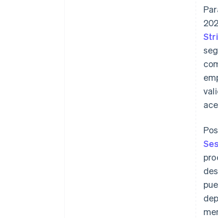
Par
202
Str
seg
com
emp
val
ace
Pos
Ses
pro
des
pue
dep
men