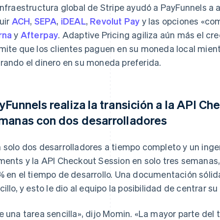
infraestructura global de Stripe ayudó a PayFunnels a 
luir
ACH
,
SEPA
,
iDEAL
,
Revolut Pay
y las opciones «co
rna
y
Afterpay
. Adaptive Pricing agiliza aún más el cr
mite que los clientes paguen en su moneda local mient
rando el dinero en su moneda preferida.
yFunnels realiza la transición a la API Ch
manas con dos desarrolladores
 solo dos desarrolladores a tiempo completo y un ingen
ments y la API Checkout Session en solo tres semanas,
% en el tiempo de desarrollo. Una documentación sólid
cillo, y esto le dio al equipo la posibilidad de centrar s
e una tarea sencilla», dijo Momin. «La mayor parte del