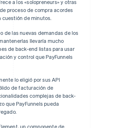
ece a los «solopreneurs» y otras
 de proceso de compra acordes
n cuestión de minutos.
tmo de las nuevas demandas de los
 mantenerlas llevaría mucho
nes de back-end listas para usar
ización y control que PayFunnels
ente lo eligió por sus API
ólido de facturación de
ncionalidades complejas de back-
hizo que PayFunnels pueda
gregado.
d Element, un componente de