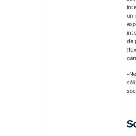
int
un 
exp
int
de 
fle
cam
«Ne
sól
soc
S