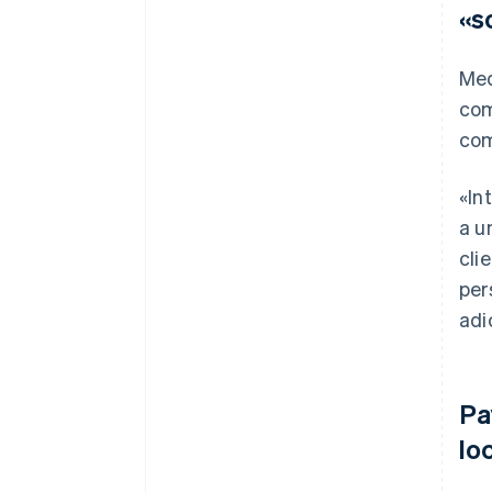
«s
Med
com
com
«In
a u
cli
per
adi
Pa
lo