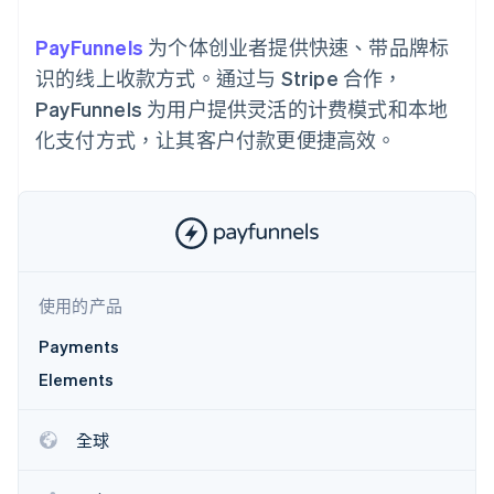
上
Stripe Sigma
产品路线图
SaaS
自定义报告
Authorization
Sessions 年度大会
PayFunnels
Boost
为个体创业者提供快速、带品牌标
Data Pipeline
招聘
支付成功率优
数据同步
资讯中心
识的线上收款方式。通过与 Stripe 合作，
化
资源
Stripe Press
PayFunnels 为用户提供灵活的计费模式和本地
Link
按行业
加速结账
应用集成
化支付方式，让其客户付款更便捷高效。
AI 企业
代码示例
创作者经济
开发者博客
联系
游戏
API 状态
酒店、旅游与休闲
联系销售
更多
保险
成为合作伙伴
Product roadmap
媒体与娱乐
了解未来规划
非营利组织
专业服务
Radar
使用的产品
公共部门
欺诈防范
零售
Payments
Atlas
初创企业注册
Elements
Climate
生态系统
碳移除
全球
合作伙伴
Stripe App Marketplace