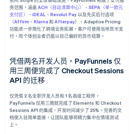
务范围，涵盖
ACH（自动清算中心）
、
SEPA（单一欧元
支付区）
、
iDEAL
、
Revolut Pay
以及先买后付选项
（
Affirm
、
Klarna
和
Afterpay
）。Adaptive Pricing
功能进一步简化了跨境业务拓展，客户可使用当地货币支
付，而个体创业者仍能以自己偏好的货币结算。
凭借两名开发人员，PayFunnels 仅
用三周便完成了 Checkout Sessions
API 的迁移
仅凭借 2 名全职开发人员和 1 名高级工程师，
PayFunnels 仅用三周就完成了 Elements 和 Checkout
Sessions API 的集成，开发时间减少了 25%。完善的文
档使入驻简单直接，让团队能够将精力集中在情境测试
上。