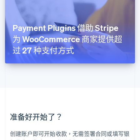
列支敦士登
Deutsch
English
卢森堡
Français
Deutsch
English
罗马尼亚
Payment Plugins 借助 Stripe
English
为 WooCommerce 商家提供超
马尔他
English
过 27 种支付方式
马来西亚
English
简体中文
美国
English
Español
简体中文
墨西哥
Español
English
挪威
English
葡萄牙
Português
English
准备好开始了？
日本
日本語
English
瑞典
创建账户即可开始收款，无需签署合同或填写银
Svenska
English