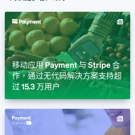
波兰
English
丹麦
English
德国
Deutsch
English
法国
Français
English
芬兰
English
Svenska
移动应用 Payment 与 Stripe 合
荷兰
Nederlands
English
作，通过无代码解决方案支持超
加拿大
English
Français
过 15.3 万用户
捷克
English
克罗地亚
English
Italiano
拉脱维亚
English
立陶宛
English