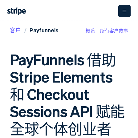
客户
Payfunnels
概览
所有客户故事
按企业阶段
文档
学习
支付
营收
资金管
平台
理
易市
大型企业
Stripe 文档
博客
Payments
Billing
初创企业
API 参考文档
客户案例
PayFunnels 借助
在线支付
经常性收入
Global
Conn
库与 SDK
指南
Managed
Metronome
Payouts
Stripe Apps
Payments
按用量计费
平台
Stripe Elements
备案商家解决
Subscriptions
向第三
按应用场景
方案
方打款
支持
订阅管理
Payment links
Crypto
指南
智能体商务
和 Checkout
Invoicing
钱包、
加密货币
获取支持
无代码支付
一次性或定期
稳定币
电子商务
接受线上付款
托管支持方案
Checkout
账单
发行和
嵌入式金融
实施预置结账流程
专业服务
Sessions API 赋能
预构建支付界
Tax
发卡基
财务自动化
构建平台或交易市场
面
销售税和增值
础设施
全球化企业
管理订阅
Elements
税自动化
应用内支付
提供按用量计费
全球个体创业者
灵活的 UI 组件
Revenue
交易市场
发行稳定币支持的支付卡
支付方式
Recognition
公司
资金管理
通过智能体配置和管理服
支持 125 种以
会计自动化
平台
务