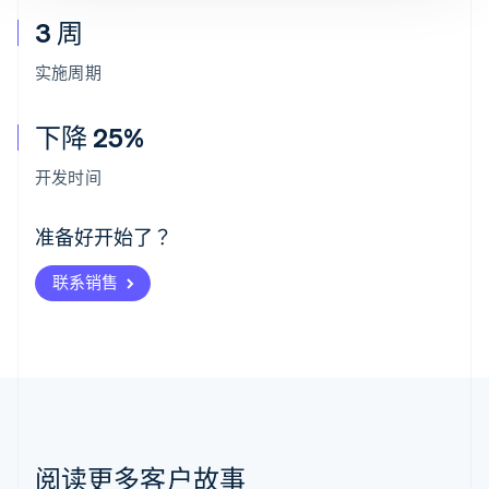
3 周
实施周期
下降 25%
阿联酋
English
开发时间
爱尔兰
English
爱沙尼亚
准备好开始了？
English
奥地利
联系销售
Deutsch
English
澳大利亚
English
巴西
Português
English
保加利亚
English
比利时
Nederlands
Français
Deutsch
English
阅读更多客户故事