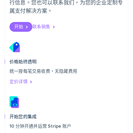
瑞士
行信息。您也可以联系我们，为您的企业定制专
Deutsch
Français
Italiano
English
属支付解决方案。
塞浦路斯
English
斯洛伐克
开始
联系销售
English
斯洛文尼亚
English
Italiano
泰国
ไทย
English
希腊
价格始终透明
English
统一按每笔交易收费，无隐藏费用
西班牙
Español
English
定价详情
新加坡
English
简体中文
新西兰
English
匈牙利
English
开始您的集成
意大利
10 分钟开通并运营 Stripe 账户
Italiano
English