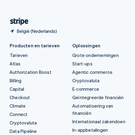
Svenska
English
Zwitserland
Deutsch
Français
Italiano
English
België (Nederlands)
Producten en tarieven
Oplossingen
Tarieven
Grote ondernemingen
Atlas
Start-ups
Authorization Boost
Agentic commerce
Billing
Cryptovaluta
Capital
E-commerce
Checkout
Geïntegreerde financiën
Climate
Automatisering van
financiën
Connect
Internationaal zakendoen
Cryptovaluta
In-appbetalingen
Data Pipeline