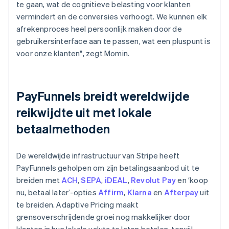
te gaan, wat de cognitieve belasting voor klanten
vermindert en de conversies verhoogt. We kunnen elk
afrekenproces heel persoonlijk maken door de
gebruikersinterface aan te passen, wat een pluspunt is
voor onze klanten", zegt Momin.
PayFunnels breidt wereldwijde
reikwijdte uit met lokale
betaalmethoden
De wereldwijde infrastructuur van Stripe heeft
PayFunnels geholpen om zijn betalingsaanbod uit te
breiden met
ACH
,
SEPA
,
iDEAL
,
Revolut Pay
en ‘koop
nu, betaal later’-opties
Affirm
,
Klarna
en
Afterpay
uit
te breiden. Adaptive Pricing maakt
grensoverschrijdende groei nog makkelijker door
klanten in hun lokale valuta te laten betalen, terwijl