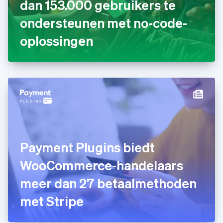
dan 153.000 gebruikers te
English
ondersteunen met no-code-
Griekenland
English
oplossingen
Hongarije
English
Hongkong SAR, China
English
简体中文
Ierland
English
India
English
Italië
Italiano
English
Japan
Payment Plugins biedt
日本語
English
Kroatië
WooCommerce-handelaars
English
Italiano
meer dan 27 betaalmethoden
Letland
English
met Stripe
Liechtenstein
Deutsch
English
Litouwen