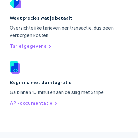
English
Singapore
English
简体中文
Weet precies wat je betaalt
Slovenië
Overzichtelijke tarieven per transactie, dus geen
English
Italiano
verborgen kosten
Slowakije
English
Tariefgegevens
Spanje
Español
English
Thailand
ไทย
English
Tsjechië
English
Begin nu met de integratie
Vasteland van China
Ga binnen 10 minuten aan de slag met Stripe
简体中文
English
Verenigd Koninkrijk
API-documentatie
English
Verenigde Arabische Emiraten
English
Verenigde Staten
English
Español
简体中文
Zweden