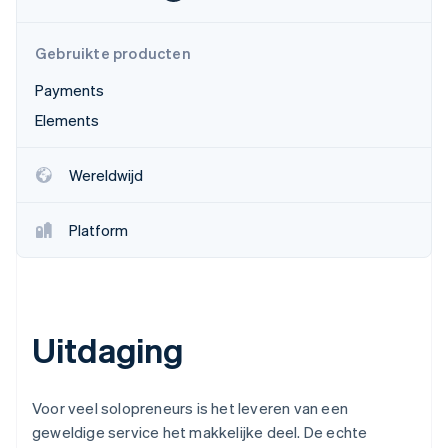
Oprichting van een start-up
Climate
Ecosysteem
Gebruikte producten
CO₂-verwijdering
Payments
Partners
Identity
Stripe App Marketplace
Online identiteitsverificatie
Elements
Wereldwijd
Platform
Stripe Sessions 2026
Ontdek hoe Stripe de economische infrastructuu
Nu bekijken
Uitdaging
Voor veel solopreneurs is het leveren van een
geweldige service het makkelijke deel. De echte