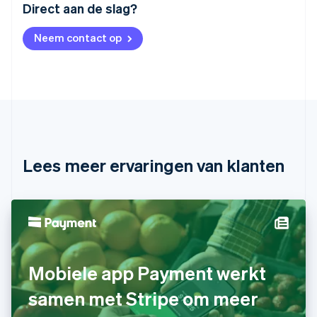
Australië
Direct aan de slag?
English
België
Neem contact op
Nederlands
Français
Deutsch
English
Brazilië
Português
English
Bulgarije
English
Canada
English
Français
Cyprus
English
Lees meer ervaringen van klanten
Denemarken
English
Duitsland
Deutsch
English
Estland
English
Finland
Mobiele app Payment werkt
English
Svenska
Frankrijk
samen met Stripe om meer
Français
English
Gibraltar