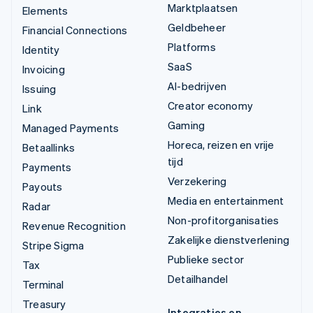
Marktplaatsen
Elements
Geldbeheer
Financial Connections
Platforms
Identity
SaaS
Invoicing
AI-bedrijven
Issuing
Creator economy
Link
Gaming
Managed Payments
Horeca, reizen en vrije
Betaallinks
tijd
Payments
Verzekering
Payouts
Media en entertainment
Radar
Non-profitorganisaties
Revenue Recognition
Zakelijke dienstverlening
Stripe Sigma
Publieke sector
Tax
Detailhandel
Terminal
Treasury
Integraties en