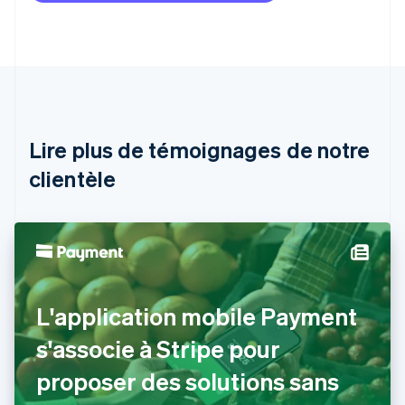
Deutsch
English
Australie
English
Autriche
Deutsch
English
Belgique
Nederlands
Français
Deutsch
English
Brésil
Lire plus de témoignages de notre
Português
English
clientèle
Bulgarie
English
Canada
English
Français
Chine continentale
简体中文
English
Chypre
English
L'application mobile Payment
Croatie
English
Italiano
s'associe à Stripe pour
Danemark
proposer des solutions sans
English
Émirats arabes unis