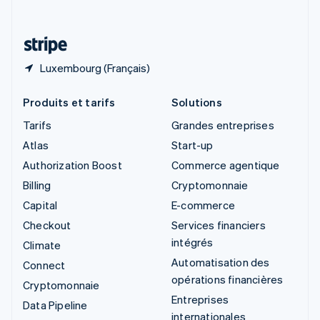
Deutsch
Français
Italiano
English
Thaïlande
ไทย
English
Luxembourg (Français)
Produits et tarifs
Solutions
Tarifs
Grandes entreprises
Atlas
Start-up
Authorization Boost
Commerce agentique
Billing
Cryptomonnaie
Capital
E-commerce
Checkout
Services financiers
intégrés
Climate
Automatisation des
Connect
opérations financières
Cryptomonnaie
Entreprises
Data Pipeline
internationales