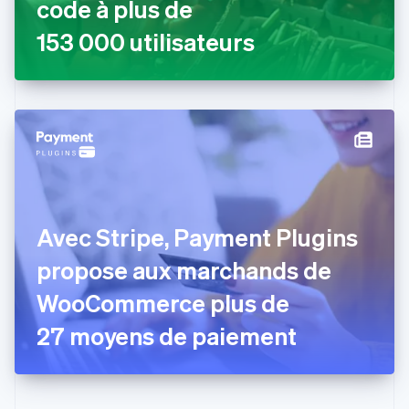
code à plus de
English
Espagne
153 000 utilisateurs
Español
English
Estonie
English
États-Unis
English
Español
简体中文
Finlande
English
Svenska
France
Français
English
Gibraltar
Avec Stripe, Payment Plugins
English
Grèce
propose aux marchands de
English
Hongrie
WooCommerce plus de
English
Inde
27 moyens de paiement
English
Irlande
English
Italie