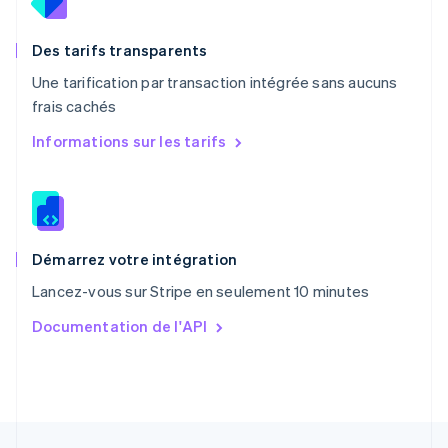
Nederlands
English
Pologne
English
Des tarifs transparents
Portugal
Une tarification par transaction intégrée sans aucuns
Português
English
frais cachés
R.A.S. de Hong Kong, Chine
English
简体中文
Informations sur les tarifs
République tchèque
English
Roumanie
English
Royaume-Uni
English
Démarrez votre intégration
Singapour
Lancez-vous sur Stripe en seulement 10 minutes
English
简体中文
Slovaquie
Documentation de l'API
English
Slovénie
English
Italiano
Suède
Svenska
English
Suisse