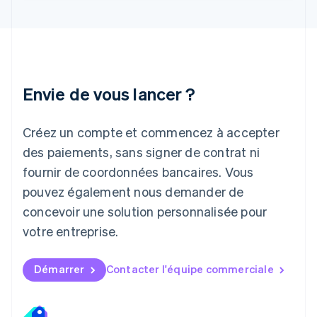
Italiano
English
Japon
日本語
English
Lettonie
English
Liechtenstein
Envie de vous lancer ?
Deutsch
English
Lituanie
English
Créez un compte et commencez à accepter
Luxembourg
des paiements, sans signer de contrat ni
Français
Deutsch
English
Malaisie
fournir de coordonnées bancaires. Vous
English
简体中文
pouvez également nous demander de
Malte
concevoir une solution personnalisée pour
English
Mexique
votre entreprise.
Español
English
Norvège
English
Démarrer
Contacter l'équipe commerciale
Nouvelle-Zélande
English
Pays-Bas