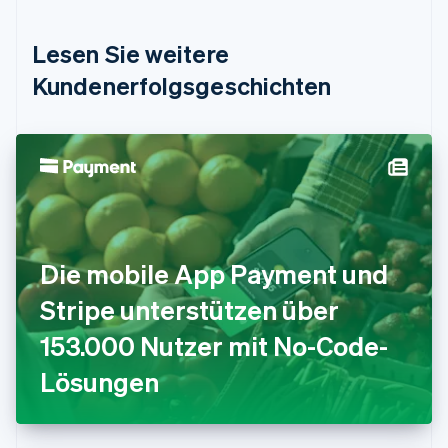
English
Deutschland
Lesen Sie weitere
Deutsch
English
Estland
Kundenerfolgsgeschichten
English
Festlandchina
简体中文
English
Finnland
English
Svenska
Frankreich
Français
English
Gibraltar
English
Die mobile App Payment und
Griechenland
English
Stripe unterstützen über
Indien
153.000 Nutzer mit No-Code-
English
Irland
Lösungen
English
Italien
Italiano
English
Japan