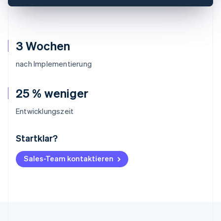
3 Wochen
nach Implementierung
25 % weniger
Entwicklungszeit
Startklar?
Australien
English
Belgien
Sales-Team kontaktieren
Nederlands
Français
Deutsch
English
Brasilien
Português
English
Bulgarien
English
Dänemark