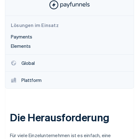
Betrugsprävention
Ecosystem
Atlas
Start-up-Gründung
Partner
Stripe App-Marktplatz
Lösungen im Einsatz
Climate
CO₂-Entnahme
Payments
Identity
Elements
Online-Identitätsprüfung
Global
Plattform
Stripe-Sessions 2026
Erfahren Sie, wie Stripe Lösungen für die Wirts
Jetzt ansehen
Die Herausforderung
Für viele Einzelunternehmen ist es einfach, eine