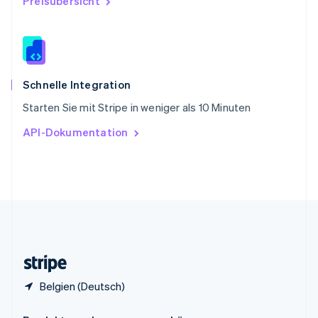
Preisübersicht
China
English
简体中文
Spanien
Español
English
Thailand
ไทย
English
Schnelle Integration
Tschechische Republik
Starten Sie mit Stripe in weniger als 10 Minuten
English
Ungarn
API-Dokumentation
English
Vereinigte Arabische Emirate
English
Vereinigte Staaten
English
Español
简体中文
Vereinigtes Königreich
English
Zypern
English
Belgien (Deutsch)