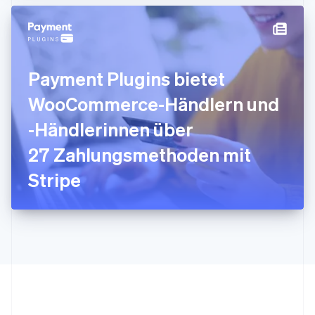
日本語
English
Kanada
English
Français
Kroatien
English
Italiano
Payment Plugins bietet
Lettland
English
WooCommerce-Händlern und
Liechtenstein
Deutsch
English
-Händlerinnen über
Litauen
27 Zahlungsmethoden mit
English
Luxemburg
Stripe
Français
Deutsch
English
Malaysia
English
简体中文
Malta
English
Mexiko
Español
English
Neuseeland
English
Niederlande