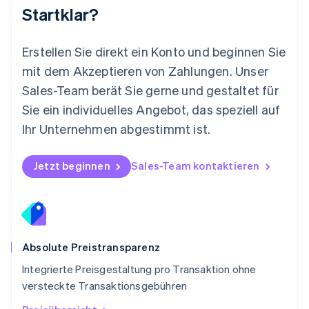
Nederlands
English
Startklar?
Norwegen
English
Österreich
Erstellen Sie direkt ein Konto und beginnen Sie
Deutsch
English
mit dem Akzeptieren von Zahlungen. Unser
Polen
Sales-Team berät Sie gerne und gestaltet für
English
Portugal
Sie ein individuelles Angebot, das speziell auf
Português
English
Ihr Unternehmen abgestimmt ist.
Rumänien
English
Schweden
Jetzt beginnen
Sales-Team kontaktieren
Svenska
English
Schweiz
Deutsch
Français
Italiano
English
Singapur
English
简体中文
Slowakei
Absolute Preistransparenz
English
Integrierte Preisgestaltung pro Transaktion ohne
Slowenien
versteckte Transaktionsgebühren
English
Italiano
Sonderverwaltungsregion Hongkong,