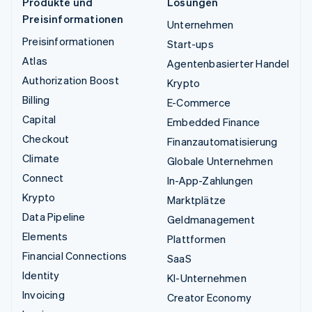
Produkte und
Lösungen
Preisinformationen
Unternehmen
Preisinformationen
Start-ups
Atlas
Agentenbasierter Handel
Authorization Boost
Krypto
Billing
E-Commerce
Capital
Embedded Finance
Checkout
Finanzautomatisierung
Climate
Globale Unternehmen
Connect
In-App-Zahlungen
Krypto
Marktplätze
Data Pipeline
Geldmanagement
Elements
Plattformen
Financial Connections
SaaS
Identity
KI-Unternehmen
Invoicing
Creator Economy