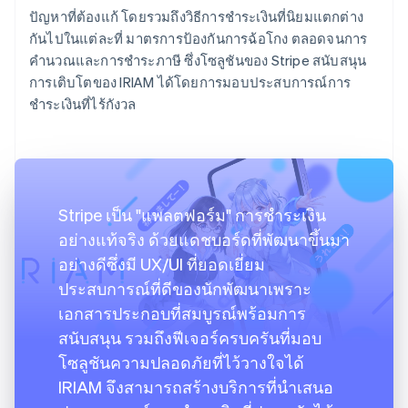
ปัญหาที่ต้องแก้ โดยรวมถึงวิธีการชำระเงินที่นิยมแตกต่าง
กันไปในแต่ละที่ มาตรการป้องกันการฉ้อโกง ตลอดจนการ
คำนวณและการชำระภาษี ซึ่งโซลูชันของ Stripe สนับสนุน
การเติบโตของ IRIAM ได้โดยการมอบประสบการณ์การ
ชำระเงินที่ไร้กังวล
Stripe เป็น "แพลตฟอร์ม" การชำระเงิน
อย่างแท้จริง ด้วยแดชบอร์ดที่พัฒนาขึ้นมา
อย่างดีซึ่งมี UX/UI ที่ยอดเยี่ยม
ประสบการณ์ที่ดีของนักพัฒนาเพราะ
เอกสารประกอบที่สมบูรณ์พร้อมการ
สนับสนุน รวมถึงฟีเจอร์ครบครันที่มอบ
โซลูชันความปลอดภัยที่ไว้วางใจได้
IRIAM จึงสามารถสร้างบริการที่นำเสนอ