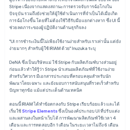
Stripe เนื่องจากแสดงสถานะการตรวจจับการฉ้อโกงใน
ปัจจุบัน รวมถึงยังช่วยให้ผู้ใช้ดำเนินการที่จำเป็นได้เมื่อเกิด
การฉ้อโกงขึ้น โดยที่ไม่ต้องใช้วิธีรับมือแยกต่างหาก ซึ่ง UI นี้
ช่วยลดภาระของผู้ปฏิบัติงานด้านธุรกิจลง
"UI การชำระเงินนี้ไม่เพียงใช้งานง่ายสำหรับเราเท่านั้น แต่ยัง
ง่ายมากๆ สำหรับผู้ใช้ IRIAM ด้วย" Inuzuka ระบุ
DeNA ซึ่งเป็นบริษัทแม่ ใช้ Stripe กับผลิตภัณฑ์บางส่วนอยู่
ก่อนแล้ว ทำให้รู้ว่า Stripe นำเสนอผลิตภัณฑ์ที่ใช้งานง่าย
สำหรับวิศวกร มีเอกสารประกอบที่ครอบคลุมสำหรับนัก
พัฒนาโดยเฉพาะ และยังมอบการสนับสนุนที่รวดเร็วสำหรับ
ปัญหาทุกข้อ แม้แต่ประเด็นด้านเทคนิค
ตอนนี้ IRIAM ได้ทำข้อตกลงกับ Stripe เรียบร้อยแล้ว และได้
เริ่มใช้
Stripe Elements
ซึ่งเป็นองค์ประกอบ UI ที่ปรับแต่ง
และผสานลงในหน้าเว็บได้ การพัฒนาผลิตภัณฑ์ใช้เวลา 4
เดือน และการทดสอบอีก 1 เดือน ในระยะเวลาไม่ถึง 6 เดือน