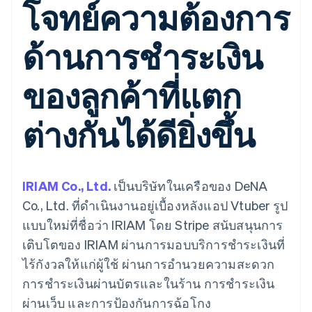
โจทย์ความต้องการ
มากกว่า 125
ขายและ VAT
แพลตฟอร์ม
การใช้งาน
รายการ
Authorization
อัตโนมัติ
Revenue
แผนงานผลิตภัณฑ์
SaaS
ออกบัตรที่มีสเตเบิลคอยน์
Boost
Recognition
การประชุมประจำปีแบบ
รองรับอยู่
ด้านการชำระเงิน
ยกระดับการ
เซสชัน
จัดเตรียมและจัดการ
ระบบ
ยอมรับการ
ตำแหน่งงาน
บริการด้วยเอเจนต์
อัตโนมัติ
ชำระเงิน
Link
ห้องข่าว
ตามอุตสาหกรรม
ของลูกค้าที่แตก
การชำระเงินที่
สำหรับการ
Stripe
Stripe Press
Sigma
รวดเร็วขึ้น
ทำบัญชี
รายงานที่
บริษัท AI
แหล่งข้อมูล
ออกแบบเอง
ต่างกันได้ดียิ่งขึ้น
แวดวงครีเอเตอร์
Data
เกม
การติดต่อ
Pipeline
การบริการ การเดินทาง
การเชื่อมต่อการทำงาน
การซิงค์
และสันทนาการ
แอป
ติดต่อฝ่ายขาย
ข้อมูล
ประกันภัย
ตัวอย่างโค้ด
สมัครเป็นพาร์ทเนอร์
สื่อและความบันเทิง
บล็อกของนักพัฒนา
IRIAM Co., Ltd.
เป็นบริษัทในเครือของ DeNA
องค์กรไม่แสวงผลกำไร
สถานะ API
Co., Ltd. ที่ดำเนินงานอยู่เบื้องหลังแอป Vtuber รูป
บริการเฉพาะทาง
ภาครัฐ
แบบใหม่ที่ชื่อว่า IRIAM โดย Stripe สนับสนุนการ
เพิ่มเติม
ธุรกิจค้าปลีก
เติบโตของ IRIAM ผ่านการมอบบริการชำระเงินที่
Product roadmap
ดูสิ่งที่กำลังจะมาถึง
ไร้กังวลให้แก่ผู้ใช้ ผ่านการอำนวยความสะดวก
Radar
การชำระเงินผ่านบัตรและในร้าน การชำระเงิน
ระบบนิเวศ
การป้องกันการฉ้อโกง
ผ่านเว็บ และการป้องกันการฉ้อโกง
Atlas