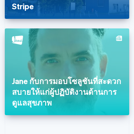
Stripe
English
เบลเยียม
Nederlands
Français
Deutsch
English
โปรตุเกส
Português
English
โปแลนด์
English
ฝรั่งเศส
Français
English
ฟินแลนด์
English
Svenska
มอลตา
English
Jane กับการมอบโซลูชันที่สะดวก
มาเลเซีย
English
简体中文
สบายให้แก่ผู้ปฏิบัติงานด้านการ
เม็กซิโก
ดูแลสุขภาพ
Español
English
ยิบรอลตาร์
English
เยอรมนี
Deutsch
English
โรมาเนีย