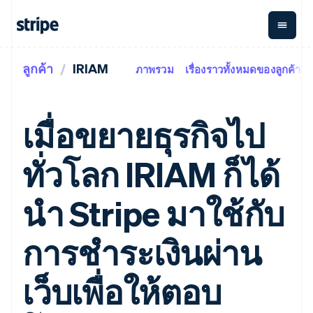
ลูกค้า
IRIAM
ภาพรวม
เรื่องราวทั้งหมดของลูกค้า
ตามขั้น
เอกสารประกอบ
เรียนรู้
การชำระเงิน
รายรับ
การ
แพลตฟอ
จัดการ
และ
องค์กร
Stripe Docs
บล็อก
เงิน
มาร์เก็ต
Payments
Billing
ธุรกิจสตาร์ทอัพ
ข้อมูลอ้างอิงเกี่ยวกับ API
เรื่องราวจากลูกค้า
เมื่อขยายธุรกิจไป
การชำระเงิน
รายรับตาม
เพลส
ไลบรารีและ SDK
คู่มือ
ออนไลน์
แบบแผนล่วง
Stripe Apps
Global
Payment links
หน้า
Metronome
Payouts
Conne
ทั่วโลก IRIAM ก็ได้
การชำร
ตามกรณีใช้งาน
การชำระเงิน
การเรียกเก็บ
เบิกจ่าย
เงินสำห
การสนับสนุน
แบบไม่ต้อง
เงินตามการ
ให้กับ
แพลตฟอ
คู่มือ
การค้าแบบใช้เอเจนต์
นำ Stripe มาใช้กับ
เขียนโค้ด
Checkout
ใช้งาน
การชำระเงิน
บุคคลที่
อีคอมเมิร์ซ
รับการสนับสนุน
UI การชำระ
ตามรอบบิล
สาม
บริการทางการเงินที่ผสาน
รับการชำระเงินออนไลน์
แพ็กเกจการสนับสนุนที่ได้
การจัดการ
เงินสำเร็จรูป
รวมในตัว
ติดตั้งใช้งานการชำระเงิน
รับการจัดการ
การชำระเงินผ่าน
การชำระเงิน
Elements
การทำงานอัตโนมัติด้าน
สำเร็จรูป
บริการเฉพาะทาง
องค์ประกอบ UI
ตามรอบบิล
Invoicing
การเงิน
สร้างแพลตฟอร์มหรือ
ครั้งเดียวหรือ
ที่ยืดหยุ่น
ธุรกิจทั่วโลก
มาร์เก็ตเพลส
เว็บเพื่อให้ตอบ
ตามแบบแผน
วิธีการชำระ
การชำระเงินในแอป
จัดการการชำระเงินตาม
เงิน
ล่วงหน้า
Tax
มาร์เก็ตเพลส
รอบบิล
เข้าถึงได้
คิดภาษีการ
บริษัท
การจัดการเงิน
เสนอการเรียกเก็บเงินตาม