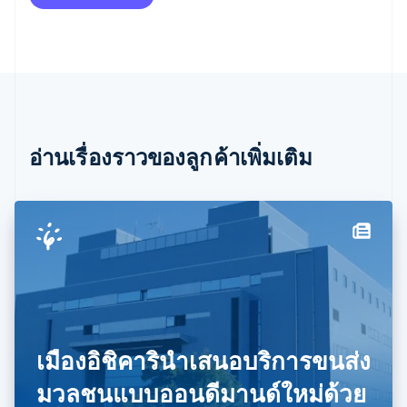
English
Français
โครเอเชีย
English
Italiano
จีนแผ่นดินใหญ่
简体中文
English
ไซปรัส
English
ญี่ปุ่น
อ่านเรื่องราวของลูกค้าเพิ่มเติม
日本語
English
เดนมาร์ก
English
ไทย
ไทย
English
นอร์เวย์
English
นิวซีแลนด์
English
เนเธอร์แลนด์
Nederlands
English
เมืองอิชิคารินำเสนอบริการขนส่ง
บราซิล
Português
English
มวลชนแบบออนดีมานด์ใหม่ด้วย
บัลแกเรีย