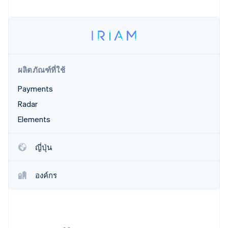
พาร์ทเนอร์
การก่อตั้งบริษัทสตาร์ทอัพ
Stripe App Marketplace
Climate
การขจัดคาร์บอน
ผลิตภัณฑ์ที่ใช้
Payments
Stripe Sessions 2026
ดูว่า Stripe กำลังสร้างโครงสร้างพื้นฐานระบบเศรษฐกิจสำหรับ
Radar
AI อย่างไร
Elements
รับชมเลย
ญี่ปุ่น
องค์กร