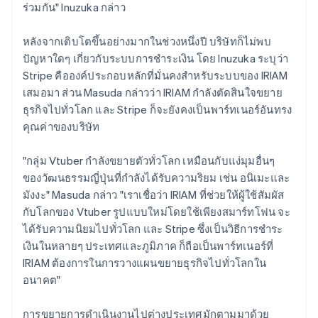
ร่วมกัน" Inuzuka กล่าว
หลังจากเติบโตขึ้นอย่างมากในช่วงหนึ่งปี บริษัทก็ไม่พบ
ปัญหาใดๆ เกี่ยวกับระบบการชำระเงิน โดย Inuzuka ระบุว่า
Stripe คือองค์ประกอบหลักที่มั่นคงสำหรับระบบของ IRIAM
เสมอมา ส่วน Masuda กล่าวว่า IRIAM กำลังตัดสินใจขยาย
ธุรกิจไปทั่วโลก และ Stripe ก็จะยังคงเป็นพาร์ทเนอร์อันทรง
คุณค่าของบริษัท
"กลุ่ม Vtuber กำลังขยายตัวทั่วโลก เหมือนกับแง่มุมอื่นๆ
ของวัฒนธรรมญี่ปุ่นที่กำลังได้รับความริยม เช่น อนิเมะและ
มังงะ" Masuda กล่าว "เราเชื่อว่า IRIAM ที่ช่วยให้ผู้ใช้สัมผัส
กับโลกของ Vtuber รูปแบบใหม่โดยใช้เพียงสมาร์ทโฟน จะ
ได้รับความนิยมไปทั่วโลก และ Stripe ซึ่งเป็นวิธีการชำระ
เงินในหลายๆ ประเทศและภูมิภาค ก็ถือเป็นพาร์ทเนอร์ที่
IRIAM ต้องการในการวางแผนขยายธุรกิจไปทั่วโลกใน
อนาคต"
การขยายการดำเนินงานไปต่างประเทศมักตามมาด้วย