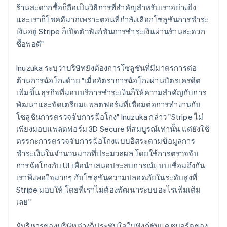
ร้านสะดวกซื้อก็ถือเป็นวิธีการที่สำคัญสำหรับเราอย่างยิ่ง
และเราก็โชคดีมากเพราะตอนที่กำลังเลือกโซลูชันการชำระ
เงินอยู่ Stripe ก็เปิดตัวฟังก์ชันการชำระเงินผ่านร้านสะดวก
ซื้อพอดี"
Inuzuka ระบุว่าบริษัทยังต้องการโซลูชันที่มีมาตรการต่อ
ต้านการฉ้อโกงด้วย "เมื่ออัตราการฉ้อโกงผ่านบัตรเครดิต
เพิ่มขึ้น ธุรกิจที่มอบบริการชำระเงินก็ให้ความสำคัญกับการ
พัฒนาและจัดเตรียมแพลตฟอร์มที่เชื่อมต่อการทำงานกับ
โซลูชันการตรวจจับการฉ้อโกง" Inuzuka กล่าว "Stripe ไม่
เพียงมอบแพลตฟอร์ม 3D Secure ที่สมบูรณ์เท่านั้น แต่ยังใช้
ตรรกะการตรวจจับการฉ้อโกงแบบอิสระตามข้อมูลการ
ชำระเงินในจำนวนมากที่ประมวลผล โดยใช้การตรวจจับ
การฉ้อโกงกับ UI เพื่อนำเสนอประสบการณ์แบบเชื่อมถึงกัน
เราพึงพอใจมากๆ กับโซลูขันความปลอดภัยในระดับสูงที่
Stripe มอบให้ โดยที่เราไม่ต้องพัฒนาระบบอะไรเพิ่มเติม
เลย"
ผู้บริหารของบริษัทต่างก็ประทับใจในฟังก์ชันแดชบอร์ดของ