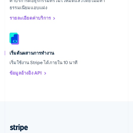
ค่าบริการต่อธุรกรรมที่รวมไว้หมดแล้วโดยไม่มีค่า
English
ธรรมเนียมแอบแฝง
สหราชอาณาจักร
English
รายละเอียดค่าบริการ
สาธารณรัฐเช็ก
English
สิงคโปร์
English
简体中文
ออสเตรเลีย
English
เริ่มต้นผสานการทำงาน
ออสเตรีย
เริ่มใช้งาน Stripe ได้ภายใน 10 นาที
Deutsch
English
อิตาลี
ข้อมูลอ้างอิง API
Italiano
English
อินเดีย
English
เอสโตเนีย
English
ไอร์แลนด์
English
ฮังการี
English