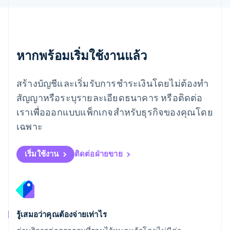
English
ลักเซมเบิร์ก
Français
Deutsch
English
ลัตเวีย
English
หากพร้อมเริ่มใช้งานแล้ว
ลิกเตนสไตน์
Deutsch
English
ลิทัวเนีย
สร้างบัญชีและเริ่มรับการชำระเงินโดยไม่ต้องทำ
English
สัญญาหรือระบุรายละเอียดธนาคาร หรือติดต่อ
สเปน
เราเพื่อออกแบบแพ็กเกจสำหรับธุรกิจของคุณโดย
Español
English
สโลวาเกีย
เฉพาะ
English
สโลวีเนีย
English
Italiano
เริ่มใช้งาน
ติดต่อฝ่ายขาย
สวิตเซอร์แลนด์
Deutsch
Français
Italiano
English
สวีเดน
Svenska
English
สหรัฐอเมริกา
English
Español
简体中文
รู้เสมอว่าคุณต้องจ่ายเท่าไร
สหรัฐอาหรับเอมิเรตส์