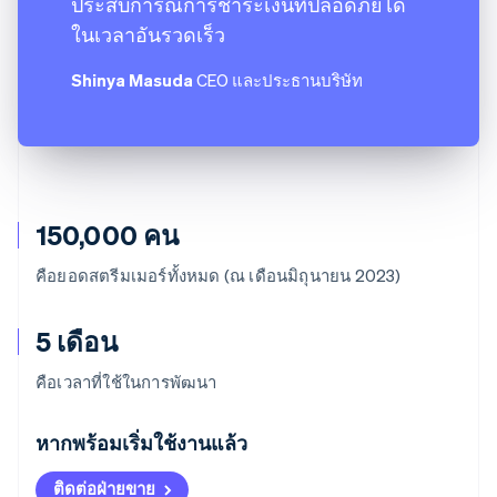
ประสบการณ์การชำระเงินที่ปลอดภัยได้
ในเวลาอันรวดเร็ว
Shinya Masuda
CEO และประธานบริษัท
150,000 คน
คือยอดสตรีมเมอร์ทั้งหมด (ณ เดือนมิถุนายน 2023)
5 เดือน
คือเวลาที่ใช้ในการพัฒนา
กรีซ
English
หากพร้อมเริ่มใช้งานแล้ว
เขตบริหารพิเศษฮ่องกง ประเทศจีน
English
简体中文
ติดต่อฝ่ายขาย
แคนาดา