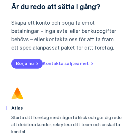
Är du redo att sätta i gång?
Malaysia
English
简体中文
Malta
Skapa ett konto och börja ta emot
English
Mexiko
betalningar – inga avtal eller bankuppgifter
Español
English
behövs – eller kontakta oss för att ta fram
Nederländerna
ett specialanpassat paket för ditt företag.
Nederlands
English
Norge
English
Börja nu
Kontakta säljteamet
Nya Zeeland
English
Polen
English
Portugal
Português
English
Rumänien
English
Atlas
Schweiz
Starta ditt företag med några få klick och gör dig redo
Deutsch
Français
Italiano
English
Singapore
att debitera kunder, rekrytera ditt team och anskaffa
English
简体中文
kapital.