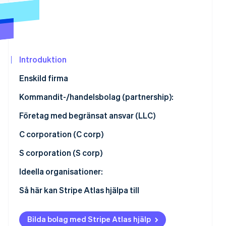
Identitetsverifiering online
Partner
Stripe App Marketplace
Introduktion
Stripe Sessions 2026
Se hur Stripe bygger den ekonomiska in
Enskild firma
Titta nu
Kommandit-/handelsbolag (partnership):
Företag med begränsat ansvar (LLC)
C corporation (C corp)
S corporation (S corp)
Ideella organisationer:
Så här kan Stripe Atlas hjälpa till
Ansök till Atlas
Bilda bolag med Stripe Atlas hjälp