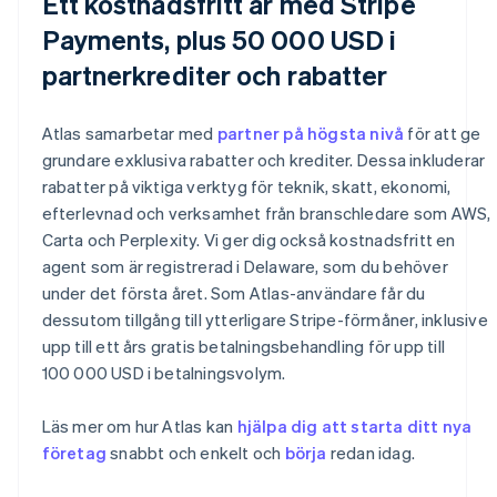
Ett kostnadsfritt år med Stripe
Payments, plus 50 000 USD i
partnerkrediter och rabatter
Atlas samarbetar med
partner på högsta nivå
för att ge
grundare exklusiva rabatter och krediter. Dessa inkluderar
rabatter på viktiga verktyg för teknik, skatt, ekonomi,
efterlevnad och verksamhet från branschledare som AWS,
Carta och Perplexity. Vi ger dig också kostnadsfritt en
agent som är registrerad i Delaware, som du behöver
under det första året. Som Atlas-användare får du
dessutom tillgång till ytterligare Stripe-förmåner, inklusive
upp till ett års gratis betalningsbehandling för upp till
100 000 USD i betalningsvolym.
Läs mer om hur Atlas kan
hjälpa dig att starta ditt nya
Australien
företag
snabbt och enkelt och
börja
redan idag.
English
Belgien
Nederlands
Français
Deutsch
English