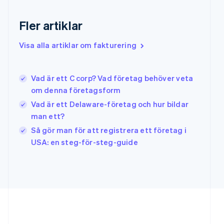
Hongkong SAR, Kina
English
简体中文
Fler artiklar
Indien
English
Visa alla artiklar om fakturering
Irland
English
Italien
Vad är ett C corp? Vad företag behöver veta
Italiano
English
Japan
om denna företagsform
日本語
English
Vad är ett Delaware-företag och hur bildar
Kanada
man ett?
English
Français
Kroatien
Så gör man för att registrera ett företag i
English
Italiano
USA: en steg-för-steg-guide
Lettland
English
Liechtenstein
Deutsch
English
Litauen
English
Luxemburg
Français
Deutsch
English