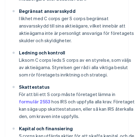
Begränsat ansvarsskydd
I likhet med C corps ger S corps begränsat
ansvarsskydd till sina aktieägare, vilket innebär att
aktieägarna inte är personligt ansvariga för företagets
skulder och skyldigheter.
Ledning och kontroll
Liksom C corps leds S corps av en styrelse, som väljs
av aktieägarna. Styrelsen ger råd i alla viktiga beslut
som rör företagets inriktning och strategi.
Skattestatus
För att bli ett S corp måste företaget lämna in
formulär 2553
hos IRS och uppfylla alla krav. Företaget
kan säga upp skattestatusen, eller så kan IRS återkalla
den, om kraven inte uppfylls.
Kapital och finansiering
S corps kan utfärda aktier för att skaffa kapital, och de