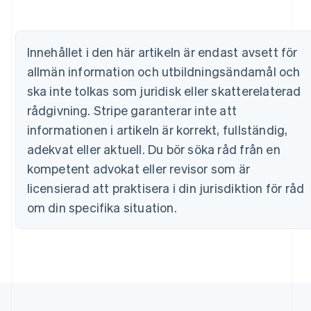
Brasilien
Português
English
Bulgarien
Innehållet i den här artikeln är endast avsett för
English
Cypern
allmän information och utbildningsändamål och
English
ska inte tolkas som juridisk eller skatterelaterad
Danmark
rådgivning. Stripe garanterar inte att
English
Estland
informationen i artikeln är korrekt, fullständig,
English
adekvat eller aktuell. Du bör söka råd från en
Fastlandskina
简体中文
English
kompetent advokat eller revisor som är
Finland
licensierad att praktisera i din jurisdiktion för råd
English
Svenska
om din specifika situation.
Frankrike
Français
English
Förenade Arabemiraten
English
Gibraltar
English
Grekland
English