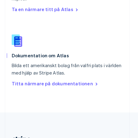
Slovakien
Ta en närmare titt på Atlas
English
Slovenien
English
Italiano
Spanien
Español
English
Storbritannien
English
Sverige
Dokumentation om Atlas
Svenska
English
Bilda ett amerikanskt bolag från valfri plats i världen
Thailand
med hjälp av Stripe Atlas.
ไทย
English
Tjeckien
Titta närmare på dokumentationen
English
Tyskland
Deutsch
English
Ungern
English
USA
English
Español
简体中文
Österrike
Deutsch
English