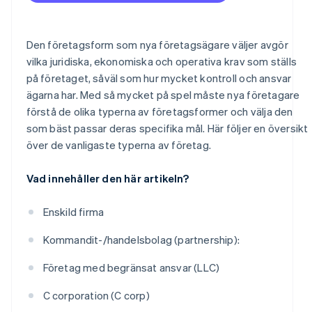
Ta emot betalningar och banktjänster innan ditt EIN
anländer
Kontantfritt aktieköp för grundare
Den företagsform som nya företagsägare väljer avgör
vilka juridiska, ekonomiska och operativa krav som ställs
Automatisk deklaration för val av skatt enligt 83(b)
på företaget, såväl som hur mycket kontroll och ansvar
Juridiska dokument för företag i världsklass
ägarna har. Med så mycket på spel måste nya företagare
förstå de olika typerna av företagsformer och välja den
Ett kostnadsfritt år med Stripe Payments, plus
som bäst passar deras specifika mål. Här följer en översikt
50 000 USD i partnerkrediter och rabatter
över de vanligaste typerna av företag.
Vad innehåller den här artikeln?
Enskild firma
Kommandit-/handelsbolag (partnership):
Företag med begränsat ansvar (LLC)
C corporation (C corp)