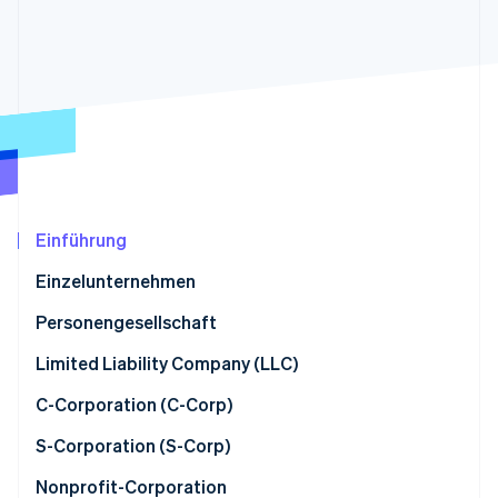
Betrugsprävention
Ecosystem
Atlas
Start-up-Gründung
Partner
Stripe App-Marktplatz
Climate
CO₂-Entnahme
Einführung
Stripe-Sessions 2026
Erfahren Sie, wie Stripe Lösungen für die Wirtschaft
Einzelunternehmen
Jetzt ansehen
Personengesellschaft
Limited Liability Company (LLC)
C-Corporation (C-Corp)
S-Corporation (S-Corp)
Nonprofit-Corporation