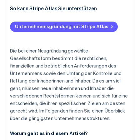
So kann Stripe Atlas Sie unterstützen
Bei Atlas eine Unternehmensgründung beantragen
Unternehmensgründung mit Stripe Atlas
Zahlungen und Bankgeschäfte vor Erhalt der EIN-
Nummer nutzen
Gründungsaktien ohne Einsatz eigener Mittel
Die bei einer Neugründung gewählte
erwerben
Gesellschaftsform bestimmt die rechtlichen,
finanziellen und betrieblichen Anforderungen des
Automatische Einreichung des 83(b)-
Unternehmens sowie den Umfang der Kontrolle und
Steuerformulars
Haftung der Inhaberinnen und Inhaber. Da es um viel
Hochwertige rechtliche Unternehmensdokumente
geht, müssen neue Inhaberinnen und Inhaber die
verschiedenen Rechtsformen kennen und sich für eine
Ein Jahr Stripe Payments kostenlos, plus
entscheiden, die ihren spezifischen Zielen am besten
Partnergutschriften und Rabatte im Wert von
50.000 USD
gerecht wird. Im Folgenden finden Sie einen Überblick
über die gängigsten Unternehmensstrukturen.
Worum geht es in diesem Artikel?