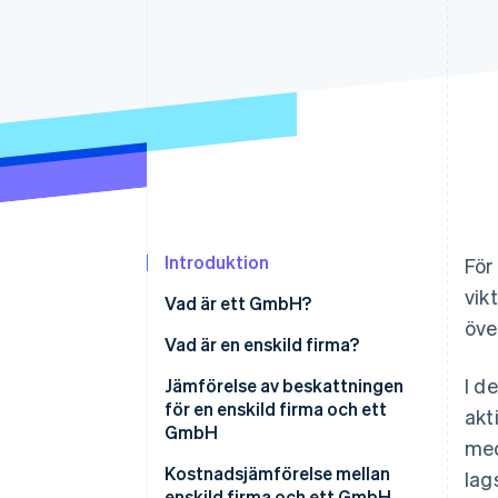
Accelererad kassaprocess
Financial Connections
Länkade finanskontodata
Introduktion
För
vik
Vad är ett GmbH?
öve
Vad är en enskild firma?
I d
Jämförelse av beskattningen
för en enskild firma och ett
akt
GmbH
med
Kostnadsjämförelse mellan
lag
enskild firma och ett GmbH