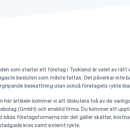
 den som startar ett företag i Tyskland är valet av rät
tigaste besluten som måste fattas. Det påverkar inte b
rgripande beskattning utan också företagets rykte bla
en här artikeln kommer vi att diskutera två av de vanli
iebolag (GmbH) och enskild firma. Du kommer att uppt
 båda företagsformerna när det gäller skatter, kostna
stadgade krav samt externt rykte.