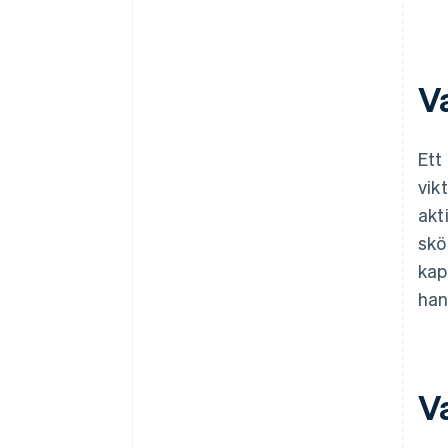
V
Ett
vik
akt
skö
kap
han
V