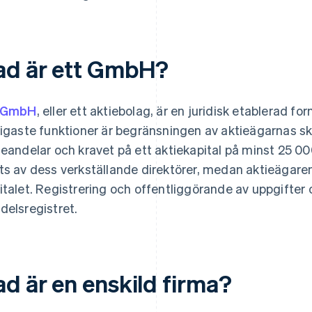
ad är ett GmbH?
GmbH
, eller ett aktiebolag, är en juridisk etablerad f
tigaste funktioner är begränsningen av aktieägarnas skul
ieandelar och kravet på ett aktiekapital på minst 25 0
ts av dess verkställande direktörer, medan aktieägaren 
italet. Registrering och offentliggörande av uppgifter 
delsregistret.
ad är en enskild firma?