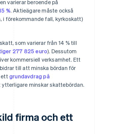
gen varierar beroende på
 15 %
. Aktieägare måste också
h, i förekommande fall, kyrkoskatt)
att, som varierar från 14 % till
tiger 277 825 euro
). Dessutom
iver kommersiell verksamhet. Ett
drar till att minska bördan för
 ett
grundavdrag på
t ytterligare minskar skattebördan.
ld firma och ett