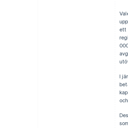
Val
upp
ett
reg
000
avg
utö
I j
bet
kap
och
Des
som