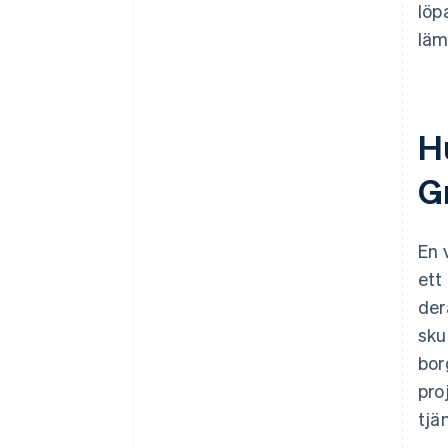
löp
läm
H
G
En 
ett
der
sku
bor
pro
tjä