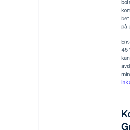
bol
kom
bet
på 
Ens
45 
kan
avd
min
ink
K
G