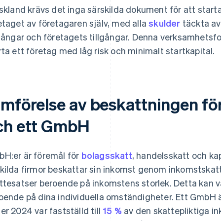
yskland krävs det inga särskilda dokument för att start
etaget av företagaren själv, med alla
skulder
täckta av
lgångar och företagets tillgångar. Denna verksamhetsfor
rta ett företag med låg risk och minimalt startkapital.
ämförelse av beskattningen för
ch ett GmbH
H:er är föremål för
bolagsskatt
, handelsskatt och kap
kilda firmor beskattar sin inkomst genom inkomstskatt, v
ttesatser beroende på inkomstens storlek. Detta kan va
oende på dina individuella omständigheter. Ett GmbH ä
er 2024 var fastställd till
15 %
av den skattepliktiga i