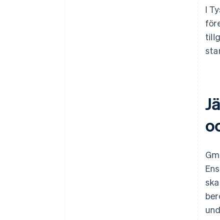
I T
för
til
sta
J
o
Gmb
Ens
ska
ber
und