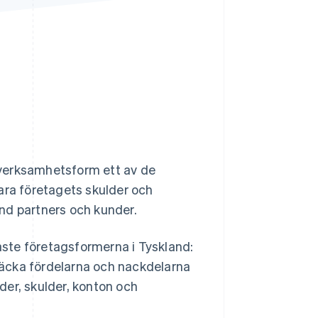
Stripe Sessions 2026
Se hur Stripe bygger den
ekonomiska
infrastrukturen för AI.
Titta nu
t verksamhetsform ett av de
ara företagets skulder och
nd partners och kunder.
gaste företagsformerna i Tyskland:
äcka fördelarna och nackdelarna
der, skulder, konton och