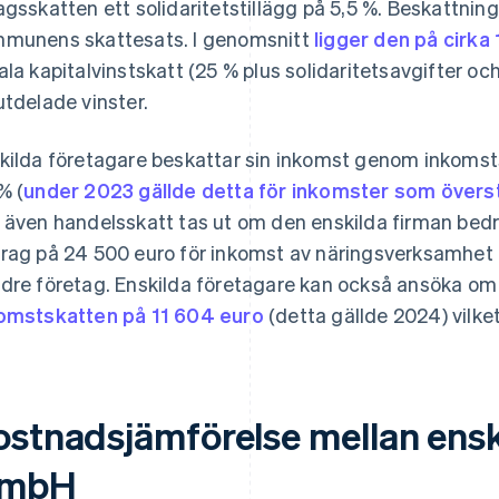
agsskatten ett solidaritetstillägg på 5,5 %. Beskattnin
munens skattesats. I genomsnitt
ligger den på cirka
ala kapitalvinstskatt (25 % plus solidaritetsavgifter oc
utdelade vinster.
kilda företagare beskattar sin inkomst genom inkomstsk
% (
under 2023 gällde detta för inkomster som övers
 även handelsskatt tas ut om den enskilda firman bedr
rag på 24 500 euro för inkomst av näringsverksamhet bi
dre företag. Enskilda företagare kan också ansöka om
omstskatten på 11 604 euro
(detta gällde 2024) vilke
ostnadsjämförelse mellan enski
mbH