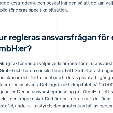
ande kostnaderna och beskattningen så att de kan vä
plig för deras specifika situation.
ur regleras ansvarsfrågan för 
mbH:er?
viktig faktor när du väljer verksamhetsform är ansvarsf
 GmbH och för en enskild firma. I ett GmbH är aktieägar
as aktieandel. Detta innebär att deras privata tillgånga
lder eller insolvens. Det lägsta aktiekapitalet på 25 0
genärer. Denna ansvarsbegränsning gör GmbH till ett sär
jekt med högre risker. Du bör dock notera att det finns
nstefel, under vilka styrelseledamöter kan hållas person