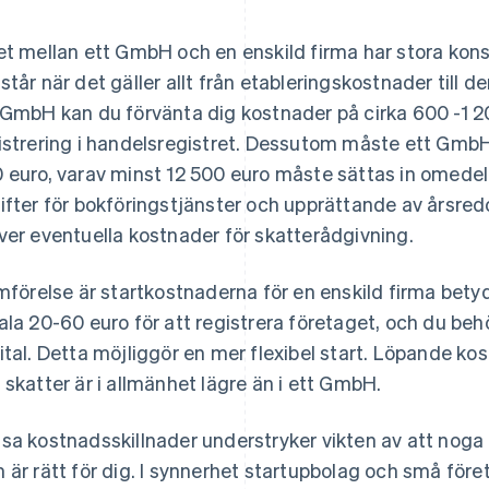
et mellan ett GmbH och en enskild firma har stora ko
står när det gäller allt från etableringskostnader till d
 GmbH kan du förvänta dig kostnader på cirka 600 -1 20
istrering i handelsregistret. Dessutom måste ett GmbH
 euro, varav minst 12 500 euro måste sättas in omedel
ifter för bokföringstjänster och upprättande av årsred
ver eventuella kostnader för skatterådgivning.
ämförelse är startkostnaderna för en enskild firma betyd
ala 20-60 euro för att registrera företaget, och du beh
ital. Detta möjliggör en mer flexibel start. Löpande k
 skatter är i allmänhet lägre än i ett GmbH.
sa kostnadsskillnader understryker vikten av att nog
 är rätt för dig. I synnerhet startupbolag och små för