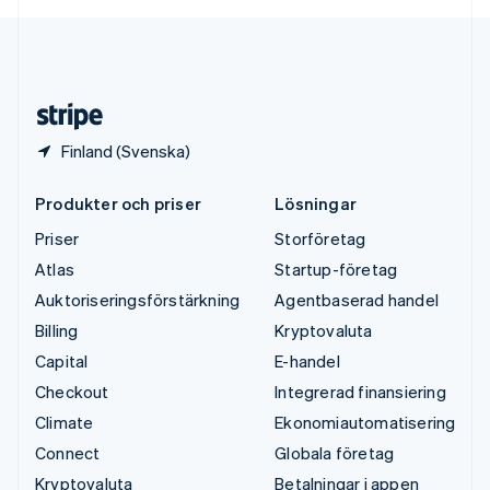
English
USA
English
Español
简体中文
Österrike
Deutsch
English
Finland (Svenska)
Produkter och priser
Lösningar
Priser
Storföretag
Atlas
Startup-företag
Auktoriseringsförstärkning
Agentbaserad handel
Billing
Kryptovaluta
Capital
E-handel
Checkout
Integrerad finansiering
Climate
Ekonomiautomatisering
Connect
Globala företag
Kryptovaluta
Betalningar i appen