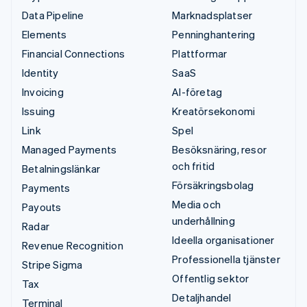
Data Pipeline
Marknadsplatser
Elements
Penninghantering
Financial Connections
Plattformar
Identity
SaaS
Invoicing
AI-företag
Issuing
Kreatörsekonomi
Link
Spel
Managed Payments
Besöksnäring, resor
och fritid
Betalningslänkar
Försäkringsbolag
Payments
Media och
Payouts
underhållning
Radar
Ideella organisationer
Revenue Recognition
Professionella tjänster
Stripe Sigma
Offentlig sektor
Tax
Detaljhandel
Terminal