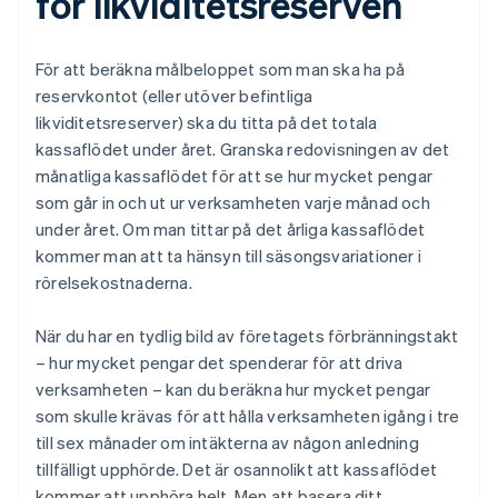
för likviditetsreserven
För att beräkna målbeloppet som man ska ha på
reservkontot (eller utöver befintliga
likviditetsreserver) ska du titta på det totala
kassaflödet under året. Granska redovisningen av det
månatliga kassaflödet för att se hur mycket pengar
som går in och ut ur verksamheten varje månad och
under året. Om man tittar på det årliga kassaflödet
kommer man att ta hänsyn till säsongsvariationer i
rörelsekostnaderna.
När du har en tydlig bild av företagets förbränningstakt
– hur mycket pengar det spenderar för att driva
verksamheten – kan du beräkna hur mycket pengar
som skulle krävas för att hålla verksamheten igång i tre
till sex månader om intäkterna av någon anledning
tillfälligt upphörde. Det är osannolikt att kassaflödet
kommer att upphöra helt. Men att basera ditt