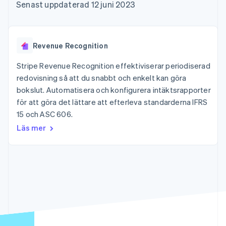
Godkännandeoptimeringar
Recognition
Företag
Senast uppdaterad 12 juni 2023
Plattformar
Erbjud
Link
Automatiserad
SaaS
användningsbaserad
Accelererad kassaprocess
redovisning
Produktplan
fakturering
Financial Connections
Stripe Sigma
Sessions årliga
Utfärda stablecoin-
Länkade finanskontodata
Anpassade
konferens
stödda kort
Revenue Recognition
rapporter
Karriärer
Tillhandahåll och
Efter bransch
Data Pipeline
Nyhetsrum
hantera tjänster med
Stripe Revenue Recognition effektiviserar periodiserad
Datasynkronisering
Stripe Press
agenter
redovisning så att du snabbt och enkelt kan göra
AI-företag
Kreatörsekonomi
bokslut. Automatisera och konfigurera intäktsrapporter
Spel
för att göra det lättare att efterleva standarderna IFRS
Besöksnäring, resor
Kontakt
Mer
Resurser
15 och ASC 606.
och fritid
Product roadmap
Försäkringsbolag
Kontakta säljteamet
Läs mer
Se vad som kommer härnäst
Media och
Appintegrationer
Bli partner
underhållning
Kodexempel
Radar
Ideella organisationer
Utvecklarblogg
Bedrägeribekämpning
Professionella tjänster
API-status
Offentlig sektor
Atlas
Detaljhandel
Bolagsbildning för startups
Climate
Koldioxidinfångning
Ecosystem
Identity