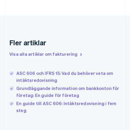
English
Gibraltar
English
Grekland
English
Hongkong SAR, Kina
English
简体中文
Fler artiklar
Indien
English
Visa alla artiklar om fakturering
Irland
English
Italien
ASC 606 och IFRS 15: Vad du behöver veta om
Italiano
English
intäktsredovisning
Japan
日本語
English
Grundläggande information om bankkonton för
Kanada
företag: En guide för företag
English
Français
En guide till ASC 606: Intäktsredovisning i fem
Kroatien
English
Italiano
steg
Lettland
English
Liechtenstein