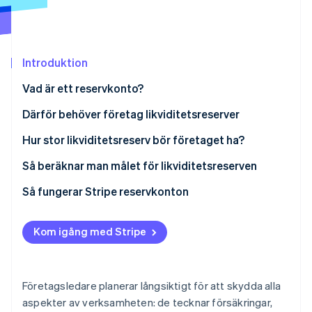
Identitetsverifiering online
Partner
Stripe App Marketplace
Introduktion
Stripe Sessions 2026
Vad är ett reservkonto?
Se hur Stripe bygger den ekonomiska inf
Titta nu
Därför behöver företag likviditetsreserver
Hur stor likviditetsreserv bör företaget ha?
Så beräknar man målet för likviditetsreserven
Så fungerar Stripe reservkonton
Kom igång med Stripe
Företagsledare planerar långsiktigt för att skydda alla
aspekter av verksamheten: de tecknar försäkringar,