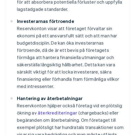
för att absorbera potentiella förluster och uppfylla
lagstadgade standarder.
Investerarnas förtroende
Reservkonton visar att företaget förvaltar sin
ekonomi på ett ansvarsfullt sätt och att man har
budgetdisciplin. De kan öka investerarnas
förtroende, då de är ett bevis på företagets
förmåga att hantera finansiella utmaningar och
säkerställa långsiktig hållbarhet. Detta kan vara
särskilt viktigt för att locka investerare, säkra
finansiering eller förhandla fram förmånliga villkor
med intressenter.
Hantering av återbetalningar
Reservkonton hjälper också företag vid en plötslig
ökning av
återkrediteringar
(chargebacks) eller
begäranden om återbetalning. Om företaget till
exempel plötsligt har hundratals transaktioner som
visar sig vara bedrägliga och man måste utfärda