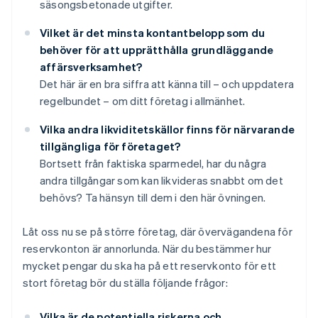
säsongsbetonade utgifter.
Vilket är det minsta kontantbelopp som du
behöver för att upprätthålla grundläggande
affärsverksamhet?
Det här är en bra siffra att känna till – och uppdatera
regelbundet – om ditt företag i allmänhet.
Vilka andra likviditetskällor finns för närvarande
tillgängliga för företaget?
Bortsett från faktiska sparmedel, har du några
andra tillgångar som kan likvideras snabbt om det
behövs? Ta hänsyn till dem i den här övningen.
Låt oss nu se på större företag, där övervägandena för
reservkonton är annorlunda. När du bestämmer hur
mycket pengar du ska ha på ett reservkonto för ett
stort företag bör du ställa följande frågor:
Vilka är de potentiella riskerna och