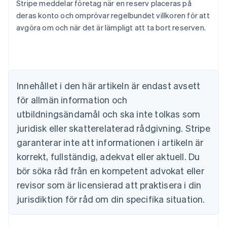
Stripe meddelar företag när en reserv placeras på
deras konto och omprövar regelbundet villkoren för att
Australien
avgöra om och när det är lämpligt att ta bort reserven.
English
Belgien
Nederlands
Français
Deutsch
English
Brasilien
Português
English
Bulgarien
Innehållet i den här artikeln är endast avsett
English
för allmän information och
Cypern
English
utbildningsändamål och ska inte tolkas som
Danmark
juridisk eller skatterelaterad rådgivning. Stripe
English
Estland
garanterar inte att informationen i artikeln är
English
korrekt, fullständig, adekvat eller aktuell. Du
Fastlandskina
bör söka råd från en kompetent advokat eller
简体中文
English
Finland
revisor som är licensierad att praktisera i din
English
Svenska
jurisdiktion för råd om din specifika situation.
Frankrike
Français
English
Förenade Arabemiraten