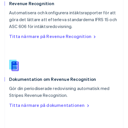
English
Revenue Recognition
Schweiz
Automatisera och konfigurera intäktsrapporter för att
Deutsch
Français
Italiano
English
göra det lättare att efterleva standarderna IFRS 15 och
Singapore
English
简体中文
ASC 606 för intäktsredovisning.
Slovakien
Titta närmare på Revenue Recognition
English
Slovenien
English
Italiano
Spanien
Español
English
Storbritannien
English
Dokumentation om Revenue Recognition
Sverige
Svenska
English
Gör din periodiserade redovisning automatisk med
Thailand
Stripes Revenue Recognition.
ไทย
English
Tjeckien
Titta närmare på dokumentationen
English
Tyskland
Deutsch
English
Ungern