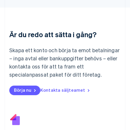
Deutsch
English
Litauen
English
Luxemburg
Français
Deutsch
English
Är du redo att sätta i gång?
Malaysia
English
简体中文
Malta
Skapa ett konto och börja ta emot betalningar
English
Mexiko
– inga avtal eller bankuppgifter behövs – eller
Español
English
kontakta oss för att ta fram ett
Nederländerna
specialanpassat paket för ditt företag.
Nederlands
English
Norge
English
Börja nu
Kontakta säljteamet
Nya Zeeland
English
Polen
English
Portugal
Português
English
Rumänien