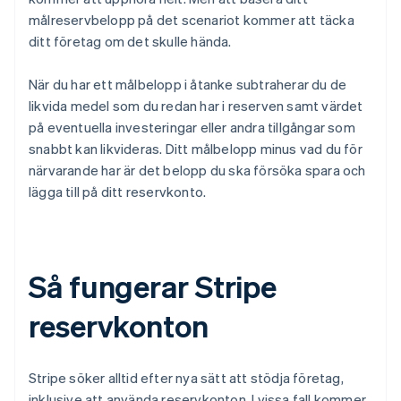
målreservbelopp på det scenariot kommer att täcka
ditt företag om det skulle hända.
När du har ett målbelopp i åtanke subtraherar du de
likvida medel som du redan har i reserven samt värdet
på eventuella investeringar eller andra tillgångar som
snabbt kan likvideras. Ditt målbelopp minus vad du för
närvarande har är det belopp du ska försöka spara och
lägga till på ditt reservkonto.
Så fungerar Stripe
reservkonton
Stripe söker alltid efter nya sätt att stödja företag,
inklusive att använda reservkonton. I vissa fall kommer