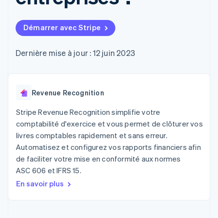
UI flexibles
Recognition
l’application
Gérer des
Moyens de
Comptabilité
Entreprise
Marketplaces
abonnements
paiement
automatisée
Gestion financière
Proposer une
Démarrer avec Stripe
Accès à plus
Stripe Sigma
Roadmap produit
Plateformes
facturation à l'usage
de 125
Rapports
Sessions : conférence
SaaS
Émettre des cartes
Terminal
personnalisés
annuelle
bancaires adossées à
Dernière mise à jour : 12 juin 2023
Paiements en
Data Pipeline
Carrières
des stablecoins
personne
Synchronisation
Communiqués de
Fournir et gérer des
Authorization
des données
presse
services avec des
Par secteur
Boost
Stripe Press
agents
Acceptation
Revenue Recognition
optimisée
Entreprises d'IA
Link
Économie des
Stripe Revenue Recognition simplifie votre
Paiements
créateurs
Contact
comptabilité d'exercice et vous permet de clôturer vos
Ressources
Jeux
accélérés
livres comptables rapidement et sans erreur.
Hôtellerie, voyages et
Financial
Contacter notre équipe
loisirs
Intégrations
Automatisez et configurez vos rapports financiers afin
Connections
Assurance
d'applications
Comptes
Devenir partenaire
de faciliter votre mise en conformité aux normes
Médias et
Exemples de code
financiers
ASC 606 et IFRS 15.
divertissements
Blog des développeurs
associés
Organisations à but
En savoir plus
non lucratif
État de l'API
Services aux
Plus
entreprises
Product roadmap
Secteur public