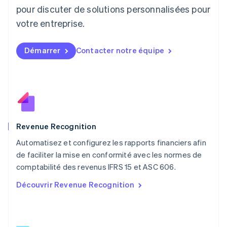
English
pour discuter de solutions personnalisées pour
Luxembourg
votre entreprise.
Français
Deutsch
English
Malaisie
English
简体中文
Démarrer
Contacter notre équipe
Malte
English
Mexique
Español
English
Norvège
English
Nouvelle-Zélande
English
Revenue Recognition
Pays-Bas
Automatisez et configurez les rapports financiers afin
Nederlands
English
de faciliter la mise en conformité avec les normes de
Pologne
English
comptabilité des revenus IFRS 15 et ASC 606.
Portugal
Découvrir Revenue Recognition
Português
English
R.A.S. de Hong Kong, Chine
English
简体中文
République tchèque