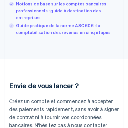
English
Svenska
Notions de base sur les comptes bancaires
France
professionnels : guide à destination des
Français
English
entreprises
Gibraltar
English
Guide pratique de la norme ASC 606 : la
Grèce
comptabilisation des revenus en cinq étapes
English
Hongrie
English
Inde
English
Irlande
English
Italie
Italiano
English
Envie de vous lancer ?
Japon
日本語
English
Créez un compte et commencez à accepter
Lettonie
English
des paiements rapidement, sans avoir à signer
Liechtenstein
de contrat ni à fournir vos coordonnées
Deutsch
English
Lituanie
bancaires. N'hésitez pas à nous contacter