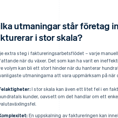
lka utmaningar står företag i
kturerar i stor skala?
je extra steg i faktureringsarbetsflödet – varje manuel
attande när du växer. Det som kan ha varit en ineffekt
re volym kan bli ett stort hinder när du hanterar hundrat
vanligaste utmaningarna att vara uppmärksam på när 
Felaktigheter:
I stor skala kan även ett litet fel i en fa
hundratals kunder, oavsett om det handlar om ett enkelt 
valutaväxlingsfel.
Komplexitet:
En uppskalning av faktureringen kan inn