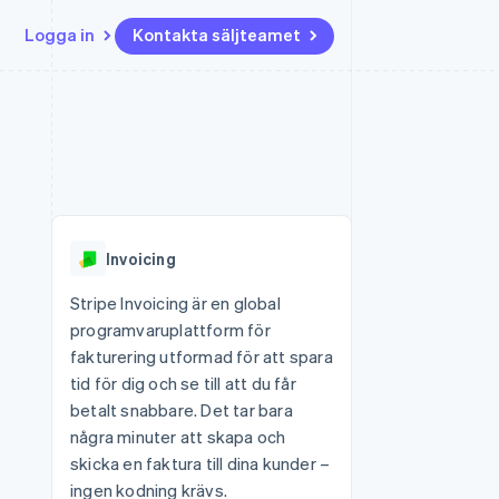
Logga in
Kontakta säljteamet
Resurser
Ecosystem
Kontakt
ch
Mer
er
Appintegrationer
Partner
Kontakta säljteamet
Product roadmap
Kodexempel
Stripe App Marketplace
Bli partner
Se vad som kommer härnäst
Utvecklarblogg
r plattformar
tid
API-status
Radar
 plattformar
Bedrägeribekämpning
nanstjänster
Invoicing
Atlas
tuella kort
Bolagsbildning för startups
Stripe Invoicing är en global
programvaruplattform för
Climate
Koldioxidinfångning
fakturering utformad för att spara
tid för dig och se till att du får
Identity
Identitetsverifiering online
betalt snabbare. Det tar bara
några minuter att skapa och
skicka en faktura till dina kunder –
ingen kodning krävs.