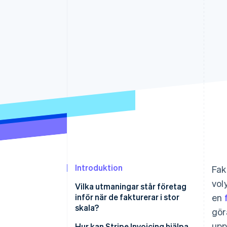
Accelererad kassaprocess
Financial Connections
Länkade finanskontodata
Introduktion
Fak
vol
Vilka utmaningar står företag
inför när de fakturerar i stor
en
skala?
gör
upp
Hur kan Stripe Invoicing hjälpa