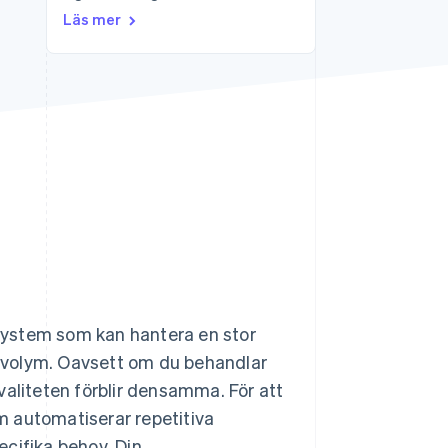
Läs mer
Stripe Sessions 2026
Se hur Stripe bygger den
ekonomiska
infrastrukturen för AI.
Titta nu
gssystem som kan hantera en stor
en volym. Oavsett om du behandlar
 kvaliteten förblir densamma. För att
m automatiserar repetitiva
pecifika behov. Din