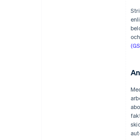
Str
enl
bel
och
(GS
An
Med
arb
abo
fak
ski
aut