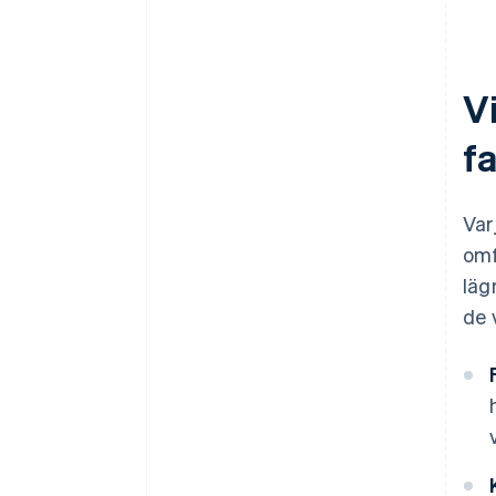
Utveckla din process över tid
Vi
fa
Var
omf
läg
de 