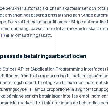
ipe beräknar automatiskt priser, skattesatser och tota
igt användningsbaserad prissättning kan Stripe automa
opp. För skatteberäkningar tillämpar Stripe automatiskt
 sammanhang, oavsett om det är mervärdesskatt (m
T)
eller omsättningsskatt.
passade betalningsarbetsflöden
 Stripes API:er (Application Programming Interfaces
etsflöden, från fakturagenerering till betalningspåminn
nnemangsbaserat företag kan till exempel automatiskt 
tureringscykel, tillämpa proportionella avgifter för upp
cka påminnelser om betalningar inte tas emot inom en v
omatiskt markera fel i fakturor innan de behandlas och