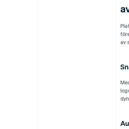
a
Pla
för
av 
Sn
Med
log
dyn
Au