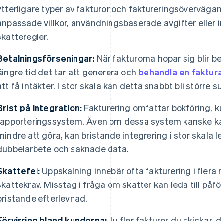
ytterligare typer av fakturor och faktureringsövervägand
anpassade villkor, användningsbaserade avgifter eller 
skatteregler.
Betalningsförseningar:
När fakturorna hopar sig blir 
längre tid det tar att generera och
behandla en faktur
att få intäkter. I stor skala kan detta snabbt bli störr
Brist på integration:
Fakturering omfattar bokföring, 
rapporteringssystem. Även om dessa system kanske kan 
mindre att göra, kan bristande integrering i stor skala le
dubbelarbete och saknade data.
Skattefel:
Uppskalning innebär ofta fakturering i flera
skattekrav. Misstag i fråga om skatter kan leda till på
bristande efterlevnad.
Förvirring bland kunderna:
Ju fler fakturor du skickar, d