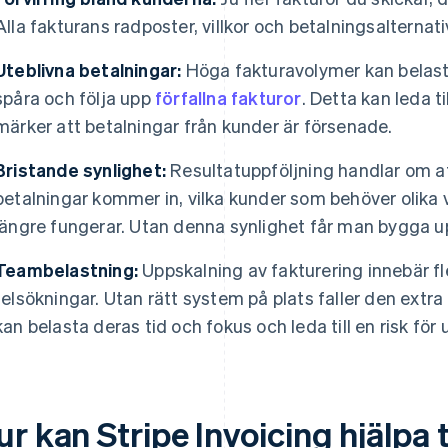
Alla fakturans radposter, villkor och betalningsalternat
Uteblivna betalningar:
Höga fakturavolymer kan belast
spåra och följa upp
förfallna fakturor
. Detta kan leda ti
märker att betalningar från kunder är försenade.
Bristande synlighet:
Resultatuppföljning handlar om at
betalningar kommer in, vilka kunder som behöver olika vil
längre fungerar. Utan denna synlighet får man bygga u
Teambelastning:
Uppskalning av fakturering innebär fl
felsökningar. Utan rätt system på plats faller den extra 
kan belasta deras tid och fokus och leda till en risk för
r kan Stripe Invoicing hjälpa 