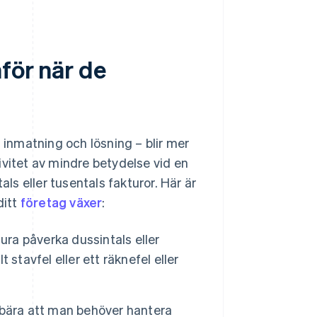
nför när de
l inmatning och lösning – blir mer
ivitet av mindre betydelse vid en
als eller tusentals fakturor. Här är
ditt
företag växer
:
ktura påverka dussintals eller
stavfel eller ett räknefel eller
ebära att man behöver hantera