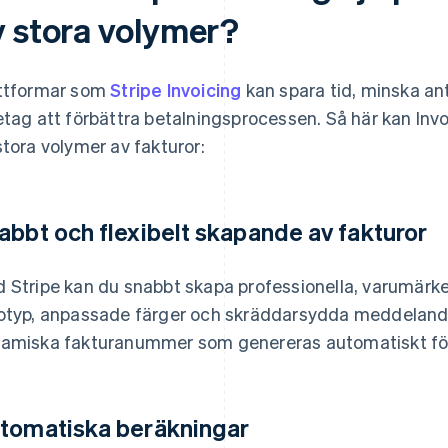
v stora volymer?
ttformar som
Stripe Invoicing
kan spara tid, minska ant
etag att förbättra betalningsprocessen. Så här kan Invoic
stora volymer av fakturor:
abbt och flexibelt skapande av fakturor
 Stripe kan du snabbt skapa professionella, varumär
otyp, anpassade färger och skräddarsydda meddelanden
amiska fakturanummer som genereras automatiskt för
tomatiska beräkningar