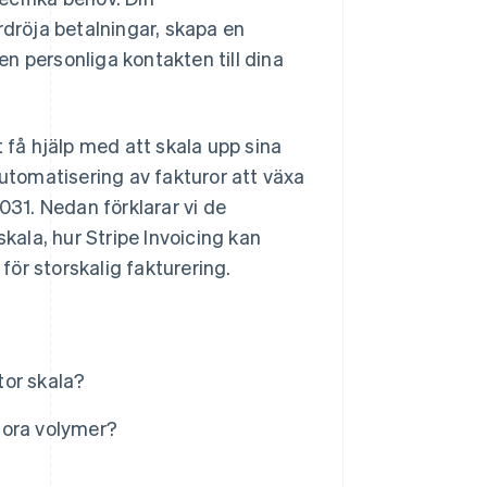
rdröja betalningar, skapa en
den personliga kontakten till dina
 få hjälp med att skala upp sina
tomatisering av fakturor att växa
2031. Nedan förklarar vi de
skala, hur Stripe Invoicing kan
 för storskalig fakturering.
tor skala?
stora volymer?