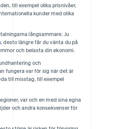
en, till exempel olika prisnivåer,
internationella kunder med olika
betalningarna långsammare. Ju
a
, desto längre får du vänta du på
e summor och belasta din ekonomi.
kundhantering och
fungera var för sig när det är
da till misstag, till exempel
 regioner, var och en med sina egna
följder och andra konsekvenser för
esto större är risken för förvirring.