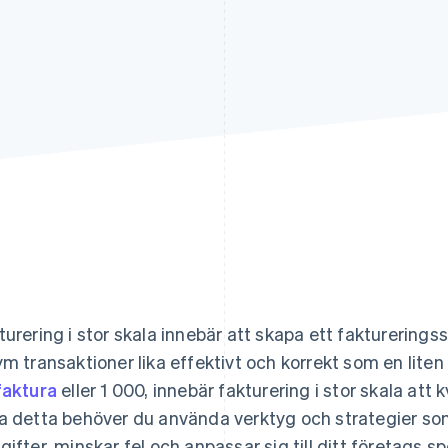
turering i stor skala innebär att skapa ett fakturerin
ym transaktioner lika effektivt och korrekt som en lit
faktura
eller 1 000, innebär fakturering i stor skala att
a detta behöver du använda verktyg och strategier so
gifter, minskar fel och anpassar sig till ditt företags s