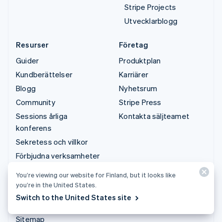
Stripe Projects
Utvecklarblogg
Resurser
Företag
Guider
Produktplan
Kundberättelser
Karriärer
Blogg
Nyhetsrum
Community
Stripe Press
Sessions årliga
Kontakta säljteamet
konferens
Sekretess och villkor
Förbjudna verksamheter
och verksamheter som
You’re viewing our website for Finland, but it looks like
är föremål för
you’re in the United States.
restriktioner
Switch to the United States site
Licenser
Sitemap