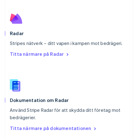
Português
English
Rumänien
English
Schweiz
Deutsch
Français
Italiano
English
Radar
Singapore
English
简体中文
Stripes nätverk – ditt vapen i kampen mot bedrägeri.
Slovakien
Titta närmare på Radar
English
Slovenien
English
Italiano
Spanien
Español
English
Storbritannien
English
Dokumentation om Radar
Sverige
Svenska
English
Använd Stripe Radar för att skydda ditt företag mot
Thailand
bedrägerier.
ไทย
English
Tjeckien
Titta närmare på dokumentationen
English
Tyskland