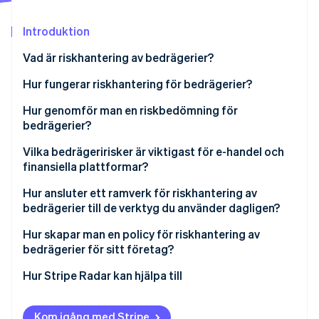
Identitetsverifiering online
Partner
Stripe App Marketplace
Introduktion
Vad är riskhantering av bedrägerier?
Hur fungerar riskhantering för bedrägerier?
Stripe Sessions 2026
Se hur Stripe bygger den ekonomiska inf
Identifiering av bedrägeririsk
Hur genomför man en riskbedömning för
Titta nu
bedrägerier?
Bedömning av bedrägeririsk
Vilka bedrägeririsker är viktigast för e-handel och
Avhjälpande åtgärder för bedrägeririsk
finansiella plattformar?
Löpande övervakning och granskning
CNP-bedrägeri
Hur ansluter ett ramverk för riskhantering av
bedrägerier till de verktyg du använder dagligen?
Kontokapningsbedrägerier
Hur skapar man en policy för riskhantering av
Oavsiktligt bedrägeri
bedrägerier för sitt företag?
Missbruk av policy
Hur Stripe Radar kan hjälpa till
Kom igång med Stripe