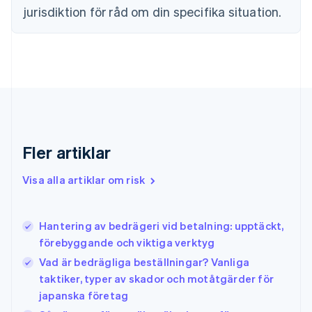
jurisdiktion för råd om din specifika situation.
Français
English
Förenade Arabemiraten
English
Gibraltar
English
Grekland
English
Hongkong SAR, Kina
English
简体中文
Indien
Fler artiklar
English
Irland
Visa alla artiklar om risk
English
Italien
Italiano
English
Hantering av bedrägeri vid betalning: upptäckt,
Japan
日本語
English
förebyggande och viktiga verktyg
Kanada
Vad är bedrägliga beställningar? Vanliga
English
Français
taktiker, typer av skador och motåtgärder för
Kroatien
japanska företag
English
Italiano
Lettland