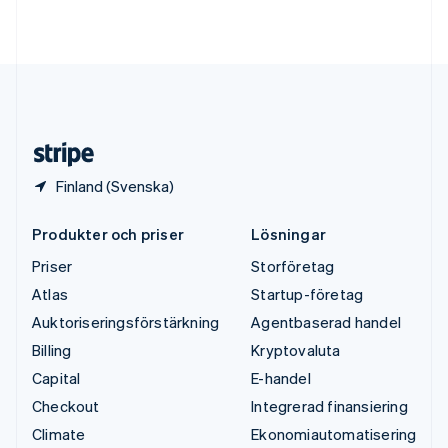
Deutsch
English
Ungern
English
USA
English
Español
简体中文
Österrike
Deutsch
English
Finland (Svenska)
Produkter och priser
Lösningar
Priser
Storföretag
Atlas
Startup-företag
Auktoriseringsförstärkning
Agentbaserad handel
Billing
Kryptovaluta
Capital
E-handel
Checkout
Integrerad finansiering
Climate
Ekonomiautomatisering