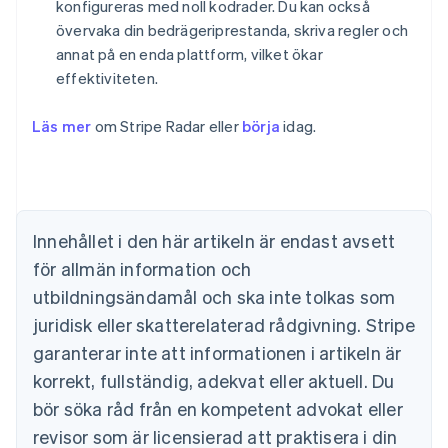
konfigureras med noll kodrader. Du kan också
övervaka din bedrägeriprestanda, skriva regler och
annat på en enda plattform, vilket ökar
effektiviteten.
Australien
English
Belgien
Läs mer
om Stripe Radar eller
börja
idag.
Nederlands
Français
Deutsch
English
Brasilien
Português
English
Bulgarien
English
Innehållet i den här artikeln är endast avsett
Cypern
för allmän information och
English
Danmark
utbildningsändamål och ska inte tolkas som
English
juridisk eller skatterelaterad rådgivning. Stripe
Estland
English
garanterar inte att informationen i artikeln är
Fastlandskina
korrekt, fullständig, adekvat eller aktuell. Du
简体中文
English
Finland
bör söka råd från en kompetent advokat eller
English
Svenska
revisor som är licensierad att praktisera i din
Frankrike