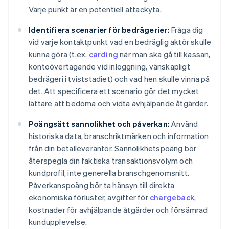
Varje punkt är en potentiell attackyta.
Identifiera scenarier för bedrägerier:
Fråga dig
vid varje kontaktpunkt vad en bedräglig aktör skulle
kunna göra (t.ex.
carding
när man ska gå till kassan,
kontoövertagande vid inloggning, vänskapligt
bedrägeri i tviststadiet) och vad hen skulle vinna på
det. Att specificera ett scenario gör det mycket
lättare att bedöma och vidta avhjälpande åtgärder.
Poängsätt sannolikhet och påverkan:
Använd
historiska data, branschriktmärken och information
från din betalleverantör. Sannolikhetspoäng bör
återspegla din faktiska transaktionsvolym och
kundprofil, inte generella branschgenomsnitt.
Påverkanspoäng bör ta hänsyn till direkta
ekonomiska förluster, avgifter för
chargeback
,
kostnader för avhjälpande åtgärder och försämrad
kundupplevelse.