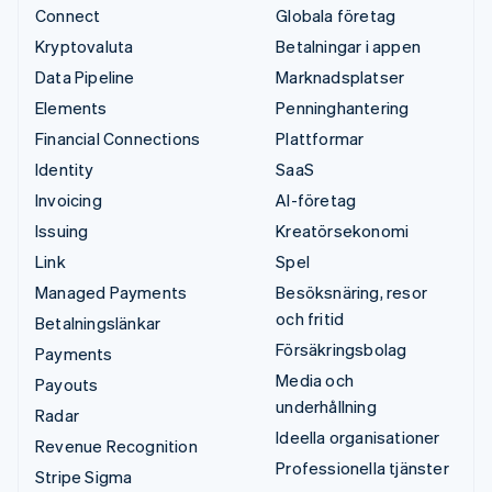
Connect
Globala företag
Kryptovaluta
Betalningar i appen
Data Pipeline
Marknadsplatser
Elements
Penninghantering
Financial Connections
Plattformar
Identity
SaaS
Invoicing
AI-företag
Issuing
Kreatörsekonomi
Link
Spel
Managed Payments
Besöksnäring, resor
och fritid
Betalningslänkar
Försäkringsbolag
Payments
Media och
Payouts
underhållning
Radar
Ideella organisationer
Revenue Recognition
Professionella tjänster
Stripe Sigma