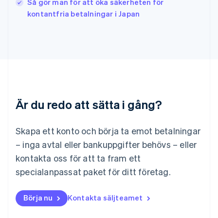
Så gör man för att öka säkerheten för
English
kontantfria betalningar i Japan
Liechtenstein
Deutsch
English
Litauen
English
Luxemburg
Français
Deutsch
English
Malaysia
English
简体中文
Malta
Är du redo att sätta i gång?
English
Mexiko
Skapa ett konto och börja ta emot betalningar
Español
English
Nederländerna
– inga avtal eller bankuppgifter behövs – eller
Nederlands
English
kontakta oss för att ta fram ett
Norge
English
specialanpassat paket för ditt företag.
Nya Zeeland
English
Polen
Börja nu
Kontakta säljteamet
English
Portugal