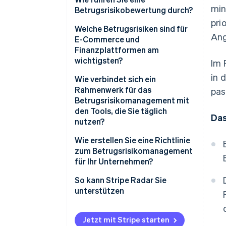
min
Betrugsrisiken
Betrugsrisikobewertung durch?
pri
Betrugsrisikobewertung
Welche Betrugsrisiken sind für
Ang
E-Commerce und
Eindämmung von Betrugsrisiken
Finanzplattformen am
wichtigsten?
Im 
Laufende Überwachung und
Überprüfung
in 
CNP-Betrug
Wie verbindet sich ein
Rahmenwerk für das
pas
Kontoübernahmebetrug
Betrugsrisikomanagement mit
den Tools, die Sie täglich
Friendly Fraud
Das
nutzen?
Richtlinienmissbrauch
Wie erstellen Sie eine Richtlinie
zum Betrugsrisikomanagement
für Ihr Unternehmen?
So kann Stripe Radar Sie
unterstützen
Jetzt mit Stripe starten