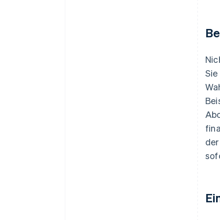
Be
Nic
Sie
Wah
Bei
Abo
fin
der
sof
Ei