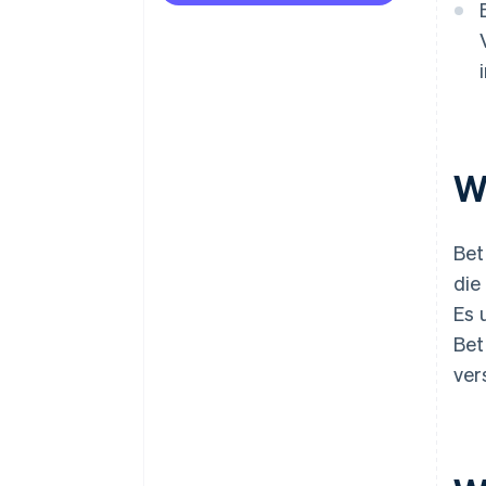
W
Bet
die
Es 
Bet
ver