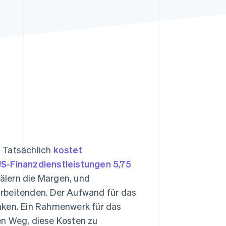
Stripe-Sessions 2026
Erfahren Sie, wie Stripe
Lösungen für die
Wirtschaftsinfrastruktur
für KI aufbaut.
Jetzt ansehen
. Tatsächlich
kostet
US-Finanzdienstleistungen 5,75
lern die Margen, und
arbeitenden. Der Aufwand für das
ken. Ein Rahmenwerk für das
en Weg, diese Kosten zu