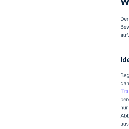
W
Der
Bew
auf
Id
Beg
dam
Tra
per
nur
Abb
aus