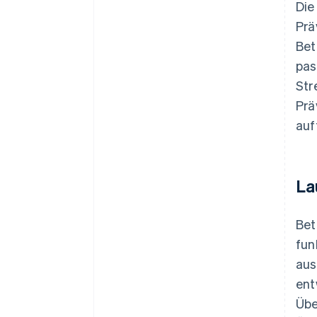
Die
Prä
Bet
pas
Str
Prä
auf
La
Bet
fun
aus
ent
Übe