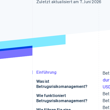
Optimierung der
Datensynchronisier
Zuletzt aktualisiert am 7. Juni 2026
Autorisierungsraten
Link
Beschleunigter Bezahlvorgang
Financial Connections
Verbundene Finanzdaten
Einführung
Bet
dur
Was ist
Betrugsrisikomanagement?
US
Bet
Wie funktioniert
Bet
Betrugsrisikomanagement?
Bet
Identifizierung von
Wie führen Sie eine