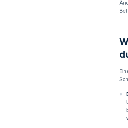
Änd
Bet
W
d
Ein
Sch