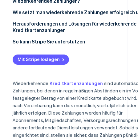
wiederkehrenden Zahlungen?
Unternehmen mit Abonnementmodell
Wie setzt man wiederkehrende Zahlungen erfolgreich 
Dienstleistungsorientierte Unternehmen
1. Preisstrategie für wiederkehrende Zahlungen entwer
Herausforderungen und Lösungen für wiederkehrende
und optimieren
Kreditkartenzahlungen
Versorgungs- und Telekommunikationsunternehmen
2. Erweiterte Zahlungsgateway-Workflows implementi
So kann Stripe Sie unterstützen
Bildungsplattformen
3. Abonnent/innen durch proaktive Kommunikation bin
Andere Abo-Unternehmen und -Dienste
Mit Stripe loslegen
4. Bindungsentscheidungen anhand realer Kundendate
treffen
5. Wiederkehrende Umsätze durch kontinuierliche
Wiederkehrende
Kreditkartenzahlungen
sind automatis
Optimierung steigern
Zahlungen, bei denen in regelmäßigen Abständen ein im V
festgelegter Betrag von einer Kreditkarte abgebucht wird.
nach Vereinbarung kann dies monatlich, vierteljährlich oder
jährlich erfolgen. Diese Zahlungen werden häufig für
Abonnements, Mitgliedschaften, Versorgungsrechnungen 
andere fortlaufende Dienstleistungen verwendet. Sobald s
eingerichtet sind, stellen sie sicher, dass Zahlungen pünktl