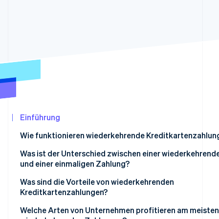
Betrugsprävention
Ecosystem
Atlas
Start-up-Gründung
Partner
Stripe App-Marktplatz
Climate
CO₂-Entnahme
Identity
Online-Identitätsprüfung
Einführung
Stripe-Sessions 2026
Wie funktionieren wiederkehrende Kreditkartenzahlun
Erfahren Sie, wie Stripe Lösungen für die Wir
Jetzt ansehen
Was ist der Unterschied zwischen einer wiederkehrend
und einer einmaligen Zahlung?
Was sind die Vorteile von wiederkehrenden
Kreditkartenzahlungen?
Welche Arten von Unternehmen profitieren am meisten