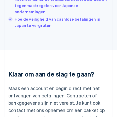
Japan
tegenmaatregelen voor Japanse
日本語
English
ondernemingen
Kroatië
Hoe de veiligheid van cashloze betalingen in
English
Italiano
Letland
Japan te vergroten
English
Liechtenstein
Deutsch
English
Litouwen
English
Luxemburg
Français
Deutsch
English
Maleisië
Klaar om aan de slag te gaan?
English
简体中文
Malta
English
Maak een account en begin direct met het
Mexico
ontvangen van betalingen. Contracten of
Español
English
Nederland
bankgegevens zijn niet vereist. Je kunt ook
Nederlands
English
contact met ons opnemen om een pakket op
Nieuw-Zeeland
English