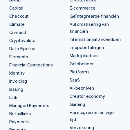
Capital
E-commerce
Checkout
Geïntegreerde financiën
Climate
Automatisering van
financiën
Connect
Internationaal zakendoen
Cryptovaluta
In-appbetalingen
Data Pipeline
Marktplaatsen
Elements
Geldbeheer
Financial Connections
Platforms
Identity
SaaS
Invoicing
AI-bedrijven
Issuing
Creator economy
Link
Gaming
Managed Payments
Horeca, reizen en vrije
Betaallinks
tijd
Payments
Verzekering
Payouts