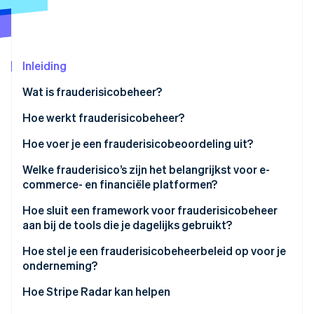
Oprichting van een start-up
Climate
Ecosysteem
CO₂-verwijdering
Partners
Inleiding
Identity
Stripe App Marketplace
Online identiteitsverificatie
Wat is frauderisicobeheer?
Hoe werkt frauderisicobeheer?
Identificatie van frauderisico’s
Hoe voer je een frauderisicobeoordeling uit?
Stripe Sessions 2026
Beoordeling van frauderisico’s
Welke frauderisico’s zijn het belangrijkst voor e-
Ontdek hoe Stripe de economische infrastructuu
commerce- en financiële platformen?
Nu bekijken
Beperking van frauderisico’s
CNP-fraude
Hoe sluit een framework voor frauderisicobeheer
Continue monitoring en beoordeling
aan bij de tools die je dagelijks gebruikt?
Fraude met accountovernames
Hoe stel je een frauderisicobeheerbeleid op voor je
Vriendelijke fraude
onderneming?
Misbruik van het beleid
Hoe Stripe Radar kan helpen