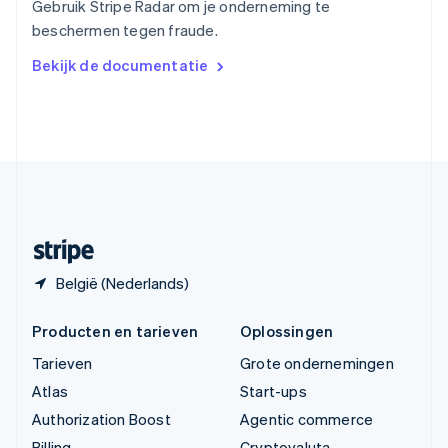
Gebruik Stripe Radar om je onderneming te
Vasteland van China
beschermen tegen fraude.
简体中文
English
Verenigd Koninkrijk
Bekijk de documentatie
English
Verenigde Arabische Emiraten
English
Verenigde Staten
English
Español
简体中文
Zweden
Svenska
English
Zwitserland
Deutsch
Français
Italiano
English
België (Nederlands)
Producten en tarieven
Oplossingen
Tarieven
Grote ondernemingen
Atlas
Start-ups
Authorization Boost
Agentic commerce
Billing
Cryptovaluta