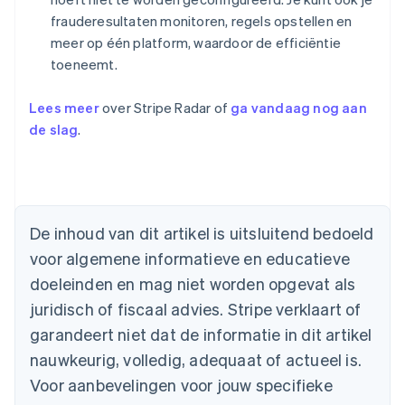
frauderesultaten monitoren, regels opstellen en
meer op één platform, waardoor de efficiëntie
toeneemt.
Lees meer
over Stripe Radar of
ga vandaag nog aan
de slag
.
Australië
English
België
Nederlands
Français
Deutsch
English
De inhoud van dit artikel is uitsluitend bedoeld
Brazilië
voor algemene informatieve en educatieve
Português
English
Bulgarije
doeleinden en mag niet worden opgevat als
English
juridisch of fiscaal advies. Stripe verklaart of
Canada
English
Français
garandeert niet dat de informatie in dit artikel
Cyprus
nauwkeurig, volledig, adequaat of actueel is.
English
Denemarken
Voor aanbevelingen voor jouw specifieke
English