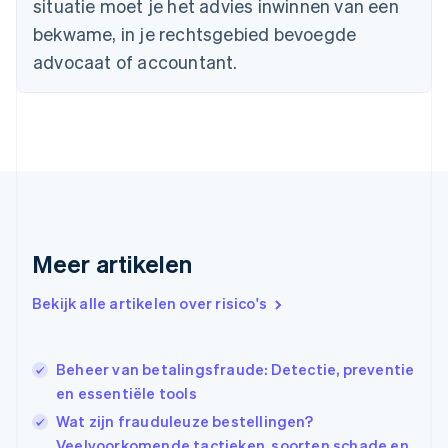
situatie moet je het advies inwinnen van een
Duitsland
bekwame, in je rechtsgebied bevoegde
Deutsch
English
Estland
advocaat of accountant.
English
Finland
English
Svenska
Frankrijk
Français
English
Gibraltar
English
Griekenland
English
Meer artikelen
Hongarije
English
Hongkong SAR, China
Bekijk alle artikelen over risico's
English
简体中文
Ierland
English
Beheer van betalingsfraude: Detectie, preventie
India
en essentiële tools
English
Wat zijn frauduleuze bestellingen?
Italië
Italiano
English
Veelvoorkomende tactieken, soorten schade en