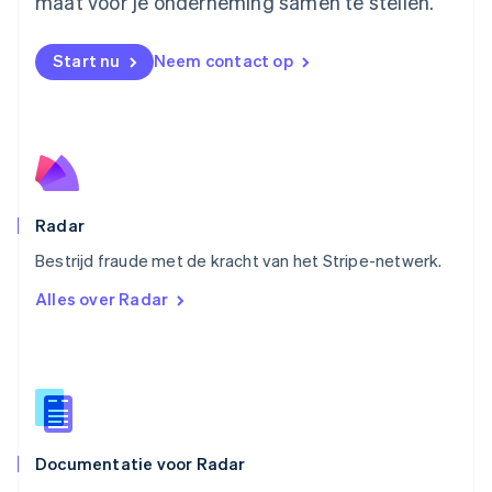
maat voor je onderneming samen te stellen.
Noorwegen
English
Oostenrijk
Start nu
Neem contact op
Deutsch
English
Polen
English
Portugal
Português
English
Roemenië
English
Radar
Singapore
English
简体中文
Bestrijd fraude met de kracht van het Stripe-netwerk.
Slovenië
Alles over Radar
English
Italiano
Slowakije
English
Spanje
Español
English
Thailand
ไทย
English
Documentatie voor Radar
Tsjechië
English