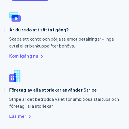
Português
English
Rumänien
English
Schweiz
Deutsch
Français
Italiano
English
Är du redo att sätta i gång?
Singapore
English
简体中文
Skapa ett konto och börja ta emot betalningar – inga
Slovakien
avtal eller bankuppgifter behövs.
English
Slovenien
Kom igång nu
English
Italiano
Spanien
Español
English
Storbritannien
English
Företag av alla storlekar använder Stripe
Sverige
Svenska
English
Stripe är det betrodda valet för ambitiösa startups och
Thailand
företag i alla storlekar.
ไทย
English
Tjeckien
Läs mer
English
Tyskland