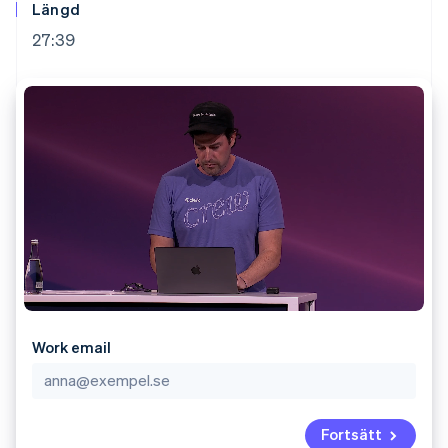
Godkännandeoptimeringar
Recognition
Företag
Längd
Plattformar
Erbjud
Link
Automatiserad
SaaS
användningsbaserad
27:39
Accelererad kassaprocess
redovisning
Produktplan
fakturering
Financial Connections
Stripe Sigma
Sessions årliga
Utfärda stablecoin-
Länkade finanskontodata
Anpassade
konferens
stödda kort
rapporter
Karriärer
Tillhandahåll och
Efter bransch
Data Pipeline
Nyhetsrum
hantera tjänster med
Datasynkronisering
Stripe Press
agenter
AI-företag
Kreatörsekonomi
Spel
Besöksnäring, resor
Kontakt
Mer
Resurser
och fritid
Product roadmap
Försäkringsbolag
Kontakta säljteamet
Se vad som kommer härnäst
Media och
Appintegrationer
Bli partner
underhållning
Kodexempel
Radar
Ideella organisationer
Utvecklarblogg
Bedrägeribekämpning
Professionella tjänster
API-status
Offentlig sektor
Atlas
Work email
Detaljhandel
Bolagsbildning för startups
Climate
Koldioxidinfångning
Ecosystem
Fortsätt
Identity