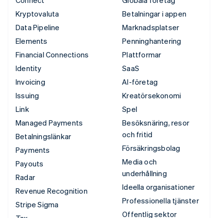
Kryptovaluta
Betalningar i appen
Data Pipeline
Marknadsplatser
Elements
Penninghantering
Financial Connections
Plattformar
Identity
SaaS
Invoicing
AI-företag
Issuing
Kreatörsekonomi
Link
Spel
Managed Payments
Besöksnäring, resor
och fritid
Betalningslänkar
Försäkringsbolag
Payments
Media och
Payouts
underhållning
Radar
Ideella organisationer
Revenue Recognition
Professionella tjänster
Stripe Sigma
Offentlig sektor
Tax