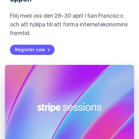
Français
English
Förenade Arabemiraten
English
Följ med oss den 28–30 april i San Francisco
Gibraltar
och att hjälpa till att forma internetekonomins
English
framtid.
Grekland
English
Hongkong SAR, Kina
Register now
English
简体中文
Indien
English
Irland
English
Italien
Italiano
English
Japan
日本語
English
Kanada
English
Français
Kroatien
English
Italiano
Lettland