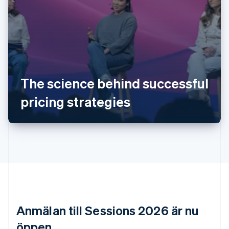
Australien
English
Belgien
Nederlands
Français
Deutsch
English
Brasilien
The science behind successful
Português
English
Bulgarien
pricing strategies
English
Cypern
English
Danmark
English
Estland
English
Fastlandskina
简体中文
English
Finland
Anmälan till Sessions 2026 är nu
English
Svenska
Frankrike
öppen