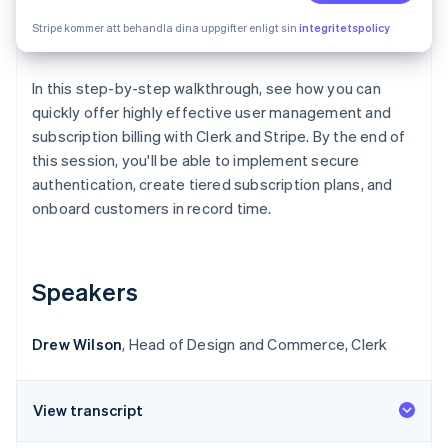
Identitetsverifiering online
Partner
Stripe kommer att behandla dina uppgifter enligt sin
integritetspolicy
Stripe App Marketplace
In this step-by-step walkthrough, see how you can
quickly offer highly effective user management and
Stripe Sessions 2026
subscription billing with Clerk and Stripe. By the end of
Se hur Stripe bygger den ekonomiska inf
this session, you'll be able to implement secure
Titta nu
authentication, create tiered subscription plans, and
onboard customers in record time.
Speakers
Drew Wilson
, Head of Design and Commerce, Clerk
View transcript