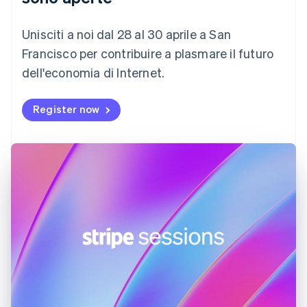
Danimarca
English
Emirati Arabi Uniti
Unisciti a noi dal 28 al 30 aprile a San
English
Francisco per contribuire a plasmare il futuro
Estonia
dell'economia di Internet.
English
Finlandia
English
Svenska
Register now
Francia
Français
English
Germania
Deutsch
English
Giappone
日本語
English
Gibilterra
English
Grecia
English
India
English
Irlanda
English