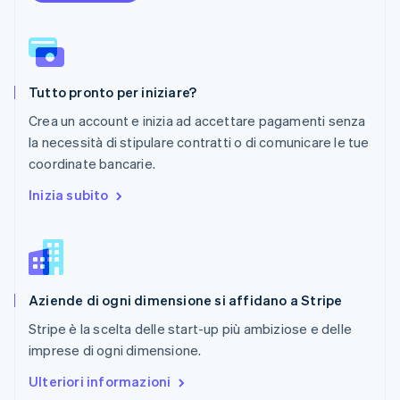
Polonia
English
Portogallo
Português
English
RAS di Hong Kong, Cina
Tutto pronto per iniziare?
English
简体中文
Regno Unito
Crea un account e inizia ad accettare pagamenti senza
English
la necessità di stipulare contratti o di comunicare le tue
Repubblica Ceca
coordinate bancarie.
English
Romania
Inizia subito
English
Singapore
English
简体中文
Slovacchia
English
Aziende di ogni dimensione si affidano a Stripe
Slovenia
English
Italiano
Stripe è la scelta delle start-up più ambiziose e delle
Spagna
imprese di ogni dimensione.
Español
English
Stati Uniti
Ulteriori informazioni
English
Español
简体中文