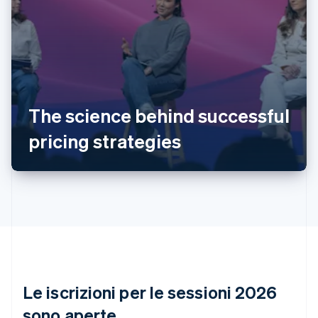
Australia
English
Austria
The science behind successful
Deutsch
English
Belgio
pricing strategies
Nederlands
Français
Deutsch
English
Brasile
Português
English
Bulgaria
English
Canada
English
Français
Cina continentale
简体中文
English
Cipro
English
Le iscrizioni per le sessioni 2026
Croazia
English
Italiano
sono aperte