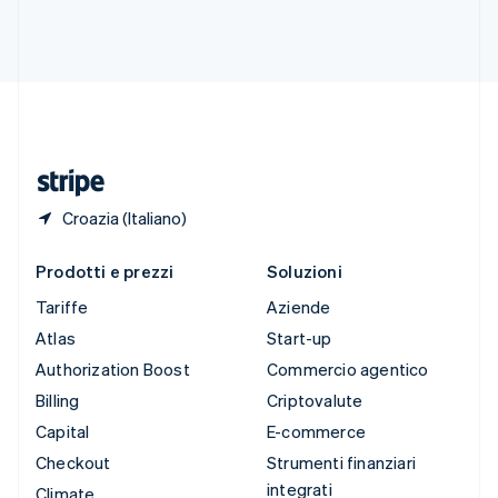
Svezia
Svenska
English
Svizzera
Deutsch
Français
Italiano
English
Thailandia
ไทย
English
Ungheria
English
Croazia (Italiano)
Prodotti e prezzi
Soluzioni
Tariffe
Aziende
Atlas
Start-up
Authorization Boost
Commercio agentico
Billing
Criptovalute
Capital
E-commerce
Checkout
Strumenti finanziari
integrati
Climate