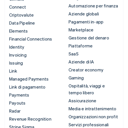
Automazione per finanza
Connect
Aziende globali
Criptovalute
Pagamenti in-app
Data Pipeline
Marketplace
Elements
Gestione del denaro
Financial Connections
Piattaforme
Identity
SaaS
Invoicing
Aziende di IA
Issuing
Creator economy
Link
Gaming
Managed Payments
Ospitalità, viaggi e
Link di pagamento
tempo libero
Payments
Assicurazione
Payouts
Media e intrattenimento
Radar
Organizzazioni non profit
Revenue Recognition
Servizi professionali
Stripe Sigma