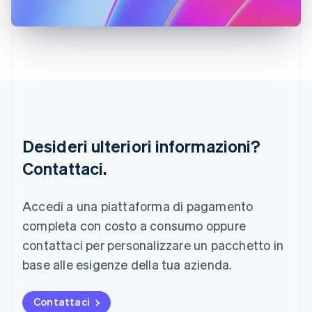
Italia
Italiano
English
Lettonia
English
Liechtenstein
Deutsch
English
Lituania
English
Lussemburgo
Français
Deutsch
English
Desideri ulteriori informazioni?
Malaysia
Contattaci.
English
简体中文
Malta
English
Accedi a una piattaforma di pagamento
Messico
Español
English
completa con costo a consumo oppure
Norvegia
contattaci per personalizzare un pacchetto in
English
Nuova Zelanda
base alle esigenze della tua azienda.
English
Paesi Bassi
Contattaci
Nederlands
English