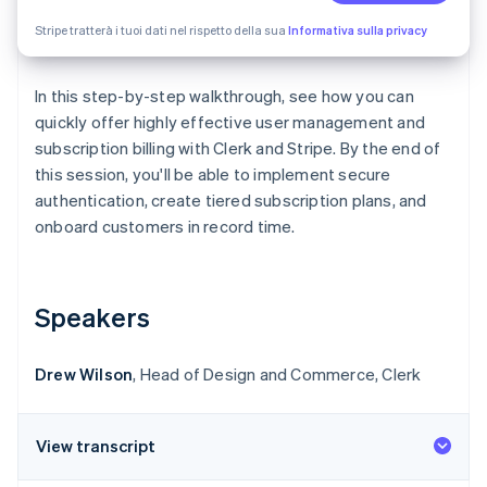
Scopri cosa ti aspetta
Stripe tratterà i tuoi dati nel rispetto della sua
Informativa sulla privacy
Radar
Ecosistema
Prevenzione delle frodi
In this step-by-step walkthrough, see how you can
Partner
Atlas
Stripe App Marketplace
Costituzione di start-up
quickly offer highly effective user management and
subscription billing with Clerk and Stripe. By the end of
Climate
this session, you'll be able to implement secure
Rimozione del carbonio
authentication, create tiered subscription plans, and
Identity
onboard customers in record time.
Verifica online dell'identità
Speakers
Stripe Sessions 2026
Drew Wilson
Scopri come Stripe sta costruendo l'infrastruttura economi
, Head of Design and Commerce, Clerk
Guarda ora
View transcript