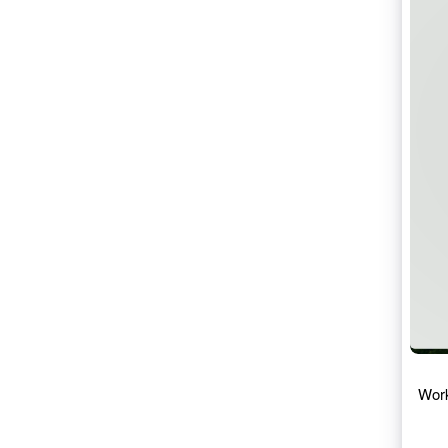
Link
Pagamento accelerato
Financial Connections
Conti finanziari collegati
Work