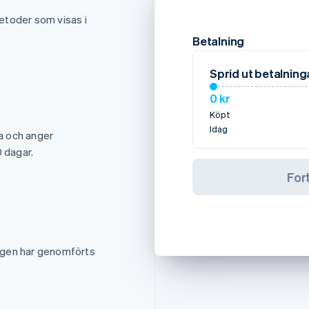
metoder som visas i
Betalning
Sprid ut betalnin
0 kr
Köpt
Idag
da och anger
0 dagar.
Fort
ngen har genomförts