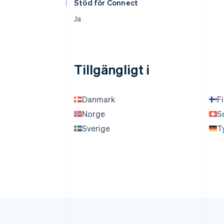
Stöd för Connect
Ja
Tillgängligt i
Danmark
F
Norge
S
Sverige
T