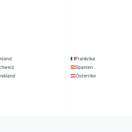
inland
Frankrike
chweiz
Spanien
yskland
Österrike