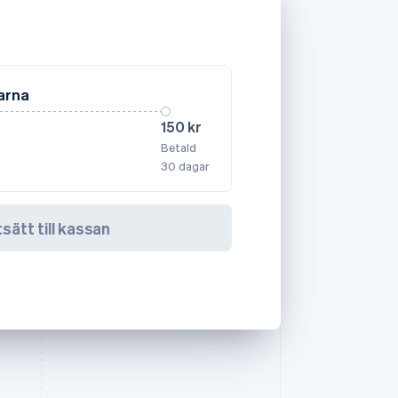
garna
150 kr
Betald
30 dagar
sätt till kassan