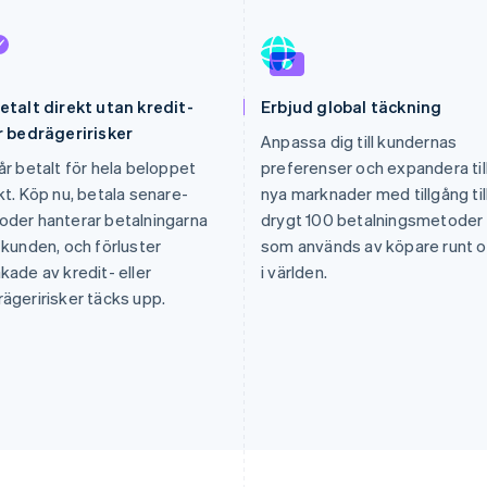
etalt direkt utan kredit-
Erbjud global täckning
r bedrägeririsker
Anpassa dig till kundernas
år betalt för hela beloppet
preferenser och expandera til
kt. Köp nu, betala senare-
nya marknader med tillgång til
der hanterar betalningarna
drygt 100 betalningsmetoder
 kunden, och förluster
som används av köpare runt 
kade av kredit- eller
i världen.
ägeririsker täcks upp.