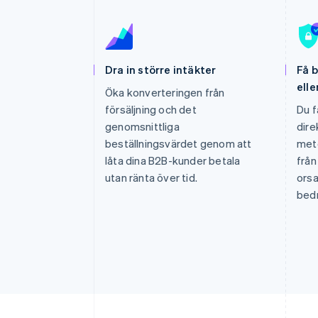
Accelererad kassaprocess
Financial Connections
Länkade finanskontodata
Dra in större intäkter
Få b
elle
Öka konverteringen från
försäljning och det
Du f
genomsnittliga
dire
beställningsvärdet genom att
meto
låta dina B2B-kunder betala
från
utan ränta över tid.
orsa
bedr