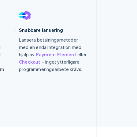
Stripe Sessions 2026
Se hur Stripe bygger den
Snabbare lansering
ekonomiska
infrastrukturen för AI.
Lansera betalningsmetoder
Titta nu
l
med en enda integration med
l
hjälp av
Payment Element
eller
Checkout
– inget ytterligare
om
programmeringsarbete krävs.