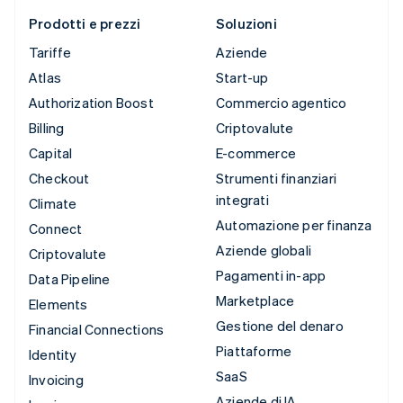
Prodotti e prezzi
Soluzioni
Tariffe
Aziende
Atlas
Start-up
Authorization Boost
Commercio agentico
Billing
Criptovalute
Capital
E-commerce
Checkout
Strumenti finanziari
integrati
Climate
Automazione per finanza
Connect
Aziende globali
Criptovalute
Pagamenti in-app
Data Pipeline
Marketplace
Elements
Gestione del denaro
Financial Connections
Piattaforme
Identity
SaaS
Invoicing
Aziende di IA