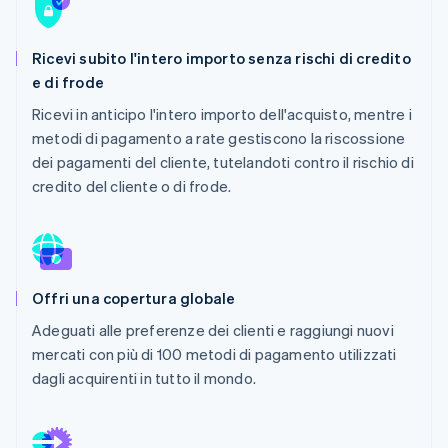
Scopri cosa ti aspetta
Radar
Ecosistema
Ricevi subito l'intero importo senza rischi di credito
Prevenzione delle frodi
e di frode
Partner
Atlas
Stripe App Marketplace
Costituzione di start-up
Ricevi in anticipo l'intero importo dell'acquisto, mentre i
metodi di pagamento a rate gestiscono la riscossione
Climate
Rimozione del carbonio
dei pagamenti del cliente, tutelandoti contro il rischio di
credito del cliente o di frode.
Identity
Verifica online dell'identità
Offri una copertura globale
Stripe Sessions 2026
Adeguati alle preferenze dei clienti e raggiungi nuovi
Scopri come Stripe sta costruendo l'infrastruttura economi
mercati con più di 100 metodi di pagamento utilizzati
Guarda ora
dagli acquirenti in tutto il mondo.