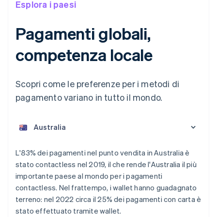
Esplora i paesi
Pagamenti globali,
competenza locale
Scopri come le preferenze per i metodi di
pagamento variano in tutto il mondo.
L'83% dei pagamenti nel punto vendita in Australia è
Australia
stato contactless nel 2019, il che rende l'Australia il più
English
importante paese al mondo per i pagamenti
Austria
contactless. Nel frattempo, i wallet hanno guadagnato
Deutsch
English
Belgio
terreno: nel 2022 circa il 25% dei pagamenti con carta è
Nederlands
Français
Deutsch
English
stato effettuato tramite wallet.
Brasile