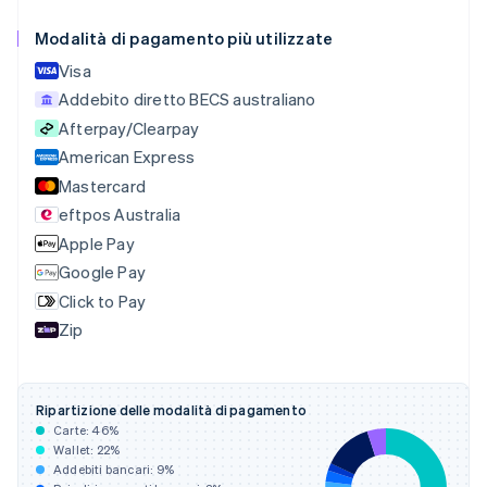
Português
English
Modalità di pagamento più utilizzate
Bulgaria
English
Visa
Canada
Addebito diretto BECS australiano
English
Français
Cina continentale
Afterpay/Clearpay
简体中文
English
American Express
Cipro
Mastercard
English
eftpos Australia
Croazia
English
Italiano
Apple Pay
Danimarca
Google Pay
English
Click to Pay
Emirati Arabi Uniti
English
Zip
Estonia
English
Finlandia
Ripartizione delle modalità di pagamento
English
Svenska
Carte:
46
%
Francia
Wallet:
22
%
Français
English
Addebiti bancari:
9
%
Germania