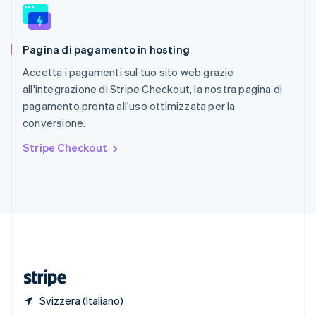
English
Singapore
English
简体中文
Pagina di pagamento in hosting
Slovacchia
English
Accetta i pagamenti sul tuo sito web grazie
Slovenia
all'integrazione di Stripe Checkout, la nostra pagina di
English
Italiano
pagamento pronta all'uso ottimizzata per la
Spagna
conversione.
Español
English
Stati Uniti
Stripe Checkout
English
Español
简体中文
Svezia
Svenska
English
Svizzera
Deutsch
Français
Italiano
English
Thailandia
ไทย
English
Ungheria
English
Svizzera (Italiano)