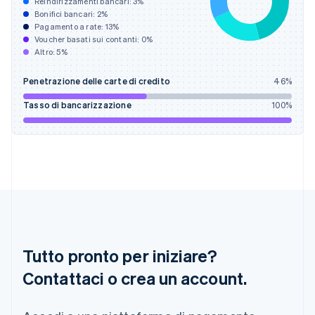
Reindirizzamenti bancari:
3
%
Deutsch
English
Bonifici bancari:
2
%
Giappone
Pagamento a rate:
13
%
Voucher basati sui contanti:
0
%
日本語
English
Altro:
5
%
Gibilterra
English
Grecia
Penetrazione delle carte di credito
46
%
English
Tasso di bancarizzazione
100
%
India
English
Irlanda
English
Italia
Italiano
English
Lettonia
English
Liechtenstein
Deutsch
English
Tutto pronto per iniziare?
Lituania
English
Contattaci o crea un account.
Lussemburgo
Français
Deutsch
English
Malaysia