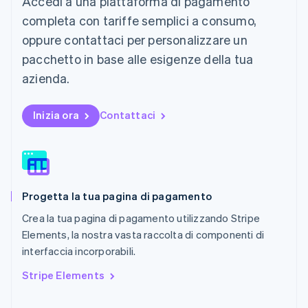
Accedi a una piattaforma di pagamento
English
简体中文
completa con tariffe semplici a consumo,
Malta
oppure contattaci per personalizzare un
English
Messico
pacchetto in base alle esigenze della tua
Español
English
azienda.
Norvegia
English
Nuova Zelanda
Inizia ora
Contattaci
English
Paesi Bassi
Nederlands
English
Polonia
English
Portogallo
Progetta la tua pagina di pagamento
Português
English
Crea la tua pagina di pagamento utilizzando Stripe
RAS di Hong Kong, Cina
English
简体中文
Elements, la nostra vasta raccolta di componenti di
Regno Unito
interfaccia incorporabili.
English
Repubblica Ceca
Stripe Elements
English
Romania