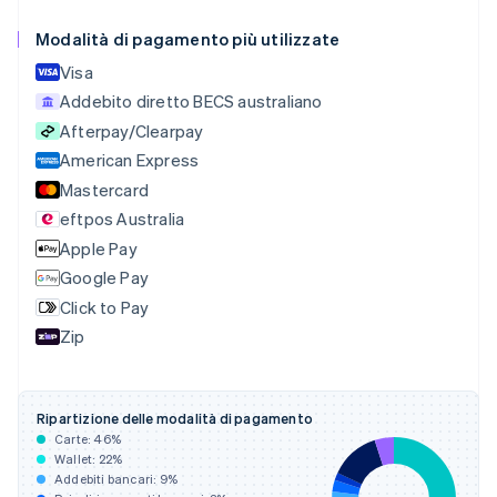
Português
English
Modalità di pagamento più utilizzate
Bulgaria
English
Visa
Canada
Addebito diretto BECS australiano
English
Français
Cina continentale
Afterpay/Clearpay
简体中文
English
American Express
Cipro
Mastercard
English
eftpos Australia
Croazia
English
Italiano
Apple Pay
Danimarca
Google Pay
English
Click to Pay
Emirati Arabi Uniti
English
Zip
Estonia
English
Finlandia
Ripartizione delle modalità di pagamento
English
Svenska
Carte:
46
%
Francia
Wallet:
22
%
Français
English
Addebiti bancari:
9
%
Germania