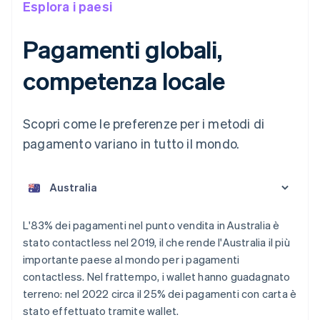
Esplora i paesi
Pagamenti globali,
competenza locale
Scopri come le preferenze per i metodi di
pagamento variano in tutto il mondo.
L'83% dei pagamenti nel punto vendita in Australia è
Australia
stato contactless nel 2019, il che rende l'Australia il più
English
importante paese al mondo per i pagamenti
Austria
contactless. Nel frattempo, i wallet hanno guadagnato
Deutsch
English
Belgio
terreno: nel 2022 circa il 25% dei pagamenti con carta è
Nederlands
Français
Deutsch
English
stato effettuato tramite wallet.
Brasile