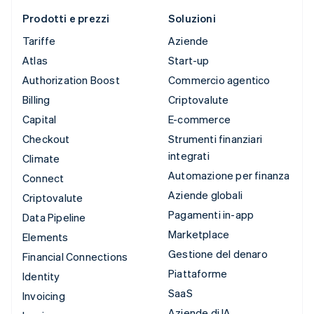
Prodotti e prezzi
Soluzioni
Tariffe
Aziende
Atlas
Start-up
Authorization Boost
Commercio agentico
Billing
Criptovalute
Capital
E-commerce
Checkout
Strumenti finanziari
integrati
Climate
Automazione per finanza
Connect
Aziende globali
Criptovalute
Pagamenti in-app
Data Pipeline
Marketplace
Elements
Gestione del denaro
Financial Connections
Piattaforme
Identity
SaaS
Invoicing
Aziende di IA