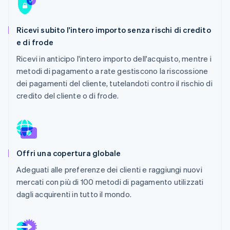
Scopri cosa ti aspetta
Radar
Ecosistema
Ricevi subito l'intero importo senza rischi di credito
Prevenzione delle frodi
e di frode
Partner
Atlas
Stripe App Marketplace
Costituzione di start-up
Ricevi in anticipo l'intero importo dell'acquisto, mentre i
metodi di pagamento a rate gestiscono la riscossione
Climate
Rimozione del carbonio
dei pagamenti del cliente, tutelandoti contro il rischio di
credito del cliente o di frode.
Identity
Verifica online dell'identità
Offri una copertura globale
Stripe Sessions 2026
Adeguati alle preferenze dei clienti e raggiungi nuovi
Scopri come Stripe sta costruendo l'infrastruttura economi
mercati con più di 100 metodi di pagamento utilizzati
Guarda ora
dagli acquirenti in tutto il mondo.