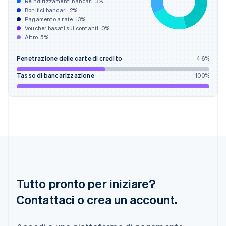
Reindirizzamenti bancari:
3
%
Deutsch
English
Bonifici bancari:
2
%
Giappone
Pagamento a rate:
13
%
Voucher basati sui contanti:
0
%
日本語
English
Altro:
5
%
Gibilterra
English
Grecia
Penetrazione delle carte di credito
46
%
English
Tasso di bancarizzazione
100
%
India
English
Irlanda
English
Italia
Italiano
English
Lettonia
English
Liechtenstein
Deutsch
English
Tutto pronto per iniziare?
Lituania
English
Contattaci o crea un account.
Lussemburgo
Français
Deutsch
English
Malaysia