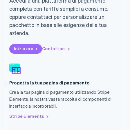
Accedi a una piattaforma di pagamento
English
简体中文
completa con tariffe semplici a consumo,
Malta
oppure contattaci per personalizzare un
English
Messico
pacchetto in base alle esigenze della tua
Español
English
azienda.
Norvegia
English
Nuova Zelanda
Inizia ora
Contattaci
English
Paesi Bassi
Nederlands
English
Polonia
English
Portogallo
Progetta la tua pagina di pagamento
Português
English
Crea la tua pagina di pagamento utilizzando Stripe
RAS di Hong Kong, Cina
English
简体中文
Elements, la nostra vasta raccolta di componenti di
Regno Unito
interfaccia incorporabili.
English
Repubblica Ceca
Stripe Elements
English
Romania