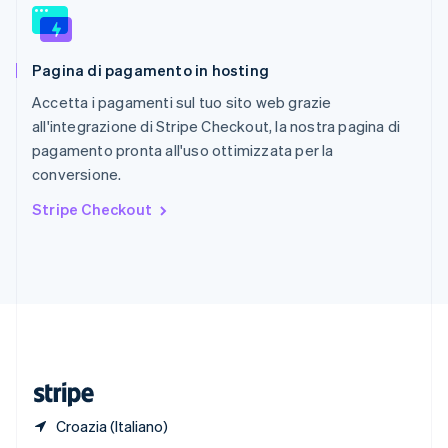
English
Singapore
English
简体中文
Pagina di pagamento in hosting
Slovacchia
English
Accetta i pagamenti sul tuo sito web grazie
Slovenia
all'integrazione di Stripe Checkout, la nostra pagina di
English
Italiano
pagamento pronta all'uso ottimizzata per la
Spagna
conversione.
Español
English
Stati Uniti
Stripe Checkout
English
Español
简体中文
Svezia
Svenska
English
Svizzera
Deutsch
Français
Italiano
English
Thailandia
ไทย
English
Ungheria
English
Croazia (Italiano)