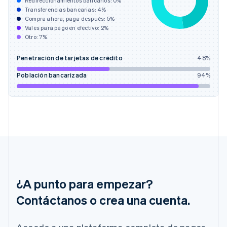
España
Redireccionamientos bancarios:
0
%
Transferencias bancarias:
4
%
Español
English
Compra ahora, paga después:
5
%
Estados Unidos
Vales para pago en efectivo:
2
%
English
Español
简体中文
Otro:
7
%
Estonia
English
Penetración de tarjetas de crédito
48
%
Finlandia
English
Svenska
Población bancarizada
94
%
Francia
Français
English
Gibraltar
English
Grecia
English
Hungría
English
India
English
¿A punto para empezar?
Irlanda
English
Contáctanos o crea una cuenta.
Italia
Italiano
English