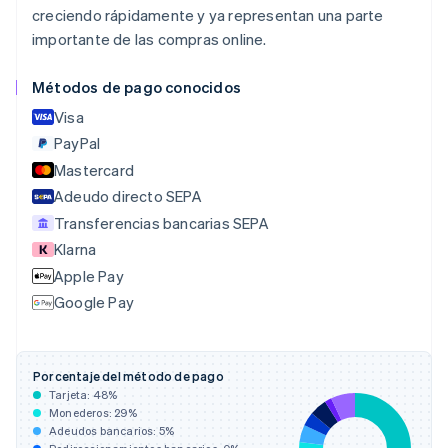
Bélgica
creciendo rápidamente y ya representan una parte
Nederlands
Français
Deutsch
English
importante de las compras online.
Brasil
Português
English
Bulgaria
Métodos de pago conocidos
English
Visa
Canadá
English
Français
PayPal
China continental
Mastercard
简体中文
English
Adeudo directo SEPA
Chipre
English
Transferencias bancarias SEPA
Croacia
Klarna
English
Italiano
Apple Pay
Dinamarca
Google Pay
English
Emiratos Árabes Unidos
English
Eslovaquia
Porcentaje del método de pago
English
Tarjeta:
48
%
Eslovenia
Monederos:
29
%
English
Italiano
Adeudos bancarios:
5
%