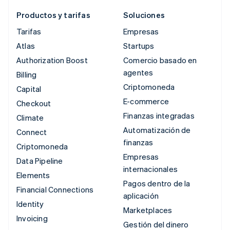
Productos y tarifas
Soluciones
Tarifas
Empresas
Atlas
Startups
Authorization Boost
Comercio basado en
agentes
Billing
Criptomoneda
Capital
E-commerce
Checkout
Finanzas integradas
Climate
Automatización de
Connect
finanzas
Criptomoneda
Empresas
Data Pipeline
internacionales
Elements
Pagos dentro de la
Financial Connections
aplicación
Identity
Marketplaces
Invoicing
Gestión del dinero