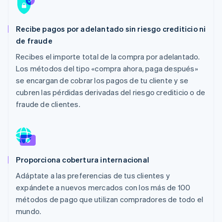
Sector público
Radar
Comercio minorista
Prevención de fraude
Recibe pagos por adelantado sin riesgo crediticio ni
Atlas
de fraude
Constitución de una startup
Ecosystem
Recibes el importe total de la compra por adelantado.
Climate
Los métodos del tipo «compra ahora, paga después»
Eliminación de dióxido de carbono
Socios
se encargan de cobrar los pagos de tu cliente y se
Stripe App Marketplace
Identity
cubren las pérdidas derivadas del riesgo crediticio o de
Verificación de identidad en línea
fraude de clientes.
Stripe Sessions 2026
Proporciona cobertura internacional
Descubre cómo Stripe está construyendo la infraestructu
para la IA.
Adáptate a las preferencias de tus clientes y
Ver ahora
expándete a nuevos mercados con los más de 100
métodos de pago que utilizan compradores de todo el
mundo.