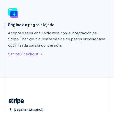
Polonia
English
Portugal
Português
English
RAE de Hong Kong, China
Página de pagos alojada
English
简体中文
Reino Unido
Acepta pagos en tu sitio web con la integración de
English
Stripe Checkout, nuestra página de pagos prediseñada
República Checa
optimizada para la conversión.
English
Rumanía
Stripe Checkout
English
Singapur
English
简体中文
Suecia
Svenska
English
Suiza
Deutsch
Français
Italiano
English
Tailandia
ไทย
English
España (Español)