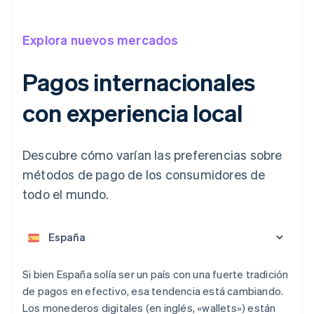
Explora nuevos mercados
Pagos internacionales
con experiencia local
Descubre cómo varían las preferencias sobre
métodos de pago de los consumidores de
todo el mundo.
Alemania
Deutsch
English
Australia
English
Si bien España solía ser un país con una fuerte tradición
Austria
de pagos en efectivo, esa tendencia está cambiando.
Deutsch
English
Los monederos digitales (en inglés, «wallets») están