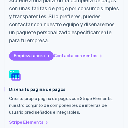
Accede a una plataforma completa de pagos
Japón
日本語
English
con unas tarifas de pago por consumo simples
Letonia
y transparentes. Si lo prefieres, puedes
English
Liechtenstein
contactar con nuestro equipo y diseñaremos
Deutsch
English
un paquete personalizado específicamente
Lituania
para tu empresa.
English
Luxemburgo
Français
Deutsch
English
Empieza ahora
Contacta con ventas
Malasia
English
简体中文
Malta
English
México
Español
English
Diseña tu página de pagos
Noruega
English
Crea tu propia página de pagos con Stripe Elements,
Nueva Zelanda
nuestro conjunto de componentes de interfaz de
English
usuario prediseñados e integrables.
Países Bajos
Nederlands
English
Stripe Elements