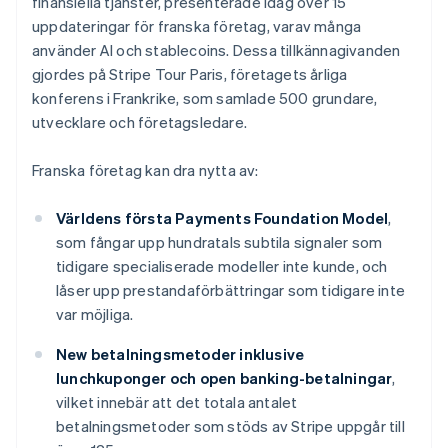
finansiella tjänster, presenterade idag över 15
Belgien
Identitetsverifiering online
Partner
Nederlands
Français
Deutsch
English
uppdateringar för franska företag, varav många
Stripe App Marketplace
Brasilien
använder AI och stablecoins. Dessa tillkännagivanden
Português
English
gjordes på Stripe Tour Paris, företagets årliga
Bulgarien
konferens i Frankrike, som samlade 500 grundare,
English
Stripe Sessions 2026
utvecklare och företagsledare.
Cypern
Se hur Stripe bygger den ekonomiska inf
English
Titta nu
Danmark
Franska företag kan dra nytta av:
English
Estland
Världens första Payments Foundation Model
,
English
som fångar upp hundratals subtila signaler som
Fastlandskina
简体中文
English
tidigare specialiserade modeller inte kunde, och
Finland
låser upp prestandaförbättringar som tidigare inte
English
Svenska
var möjliga.
Frankrike
Français
English
New betalningsmetoder inklusive
Förenade Arabemiraten
lunchkuponger och open banking-betalningar
,
English
vilket innebär att det totala antalet
Gibraltar
English
betalningsmetoder som stöds av Stripe uppgår till