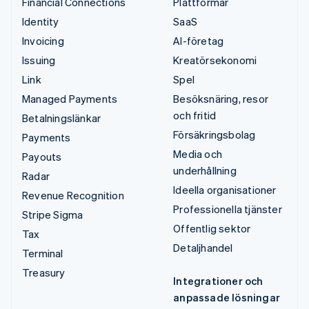
Financial Connections
Plattformar
Identity
SaaS
Invoicing
AI-företag
Issuing
Kreatörsekonomi
Link
Spel
Managed Payments
Besöksnäring, resor
och fritid
Betalningslänkar
Försäkringsbolag
Payments
Media och
Payouts
underhållning
Radar
Ideella organisationer
Revenue Recognition
Professionella tjänster
Stripe Sigma
Offentlig sektor
Tax
Detaljhandel
Terminal
Treasury
Integrationer och
anpassade lösningar