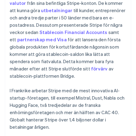
valutor
från sina befintliga Stripe-konton. De kommer
Français
Deutsch
English
att kunna göra
utbetalningar
till kunder, entreprenörer
Malaysia
och andra tredje parter i 50 länder med bara en e-
English
简体中文
postadress. Dessutom presenterade Stripe för några
Malta
English
veckor sedan
Stablecoin Financial Accounts
samt
Mexiko
ett
partnerskap med Visa
för att lansera den första
Español
English
globala produkten för kortutfärdande någonsin som
Nederländerna
kommer att göra stablecoin-saldon lika lätta att
Nederlands
English
spendera som fiatvaluta. Detta kommer bara fyra
Norge
English
månader efter att Stripe slutförde sitt
förvärv
av
Nya Zeeland
stablecoin-plattformen Bridge.
English
Polen
I Frankrike arbetar Stripe med de mest innovativa AI-
English
startup-företagen, till exempel Mistral, Dust, Nabla och
Portugal
Português
English
Hugging Face, två tredjedelar av de franska
Rumänien
enhörningsföretagen och mer än hälften av CAC 40.
English
Globalt hanterar Stripe över 1,4 biljoner dollar i
Schweiz
betalningar årligen.
Deutsch
Français
Italiano
English
Singapore