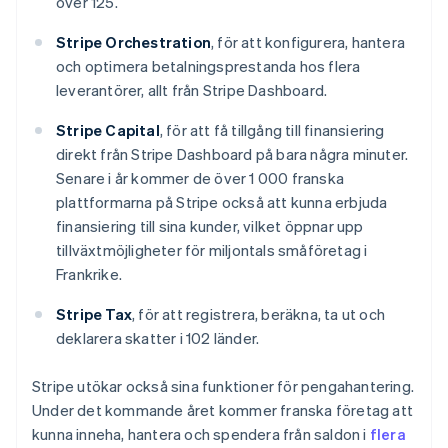
över 125.
Grekland
English
Stripe Orchestration
, för att konfigurera, hantera
Hongkong SAR, Kina
English
简体中文
och optimera betalningsprestanda hos flera
Indien
leverantörer, allt från Stripe Dashboard.
English
Irland
Stripe Capital
, för att få tillgång till finansiering
English
direkt från Stripe Dashboard på bara några minuter.
Italien
Senare i år kommer de över 1 000 franska
Italiano
English
plattformarna på Stripe också att kunna erbjuda
Japan
日本語
English
finansiering till sina kunder, vilket öppnar upp
Kanada
tillväxtmöjligheter för miljontals småföretag i
English
Français
Frankrike.
Kroatien
English
Italiano
Stripe Tax
, för att registrera, beräkna, ta ut och
Lettland
deklarera skatter i 102 länder.
English
Liechtenstein
Deutsch
English
Stripe utökar också sina funktioner för pengahantering.
Litauen
Under det kommande året kommer franska företag att
English
kunna inneha, hantera och spendera från saldon i
flera
Luxemburg