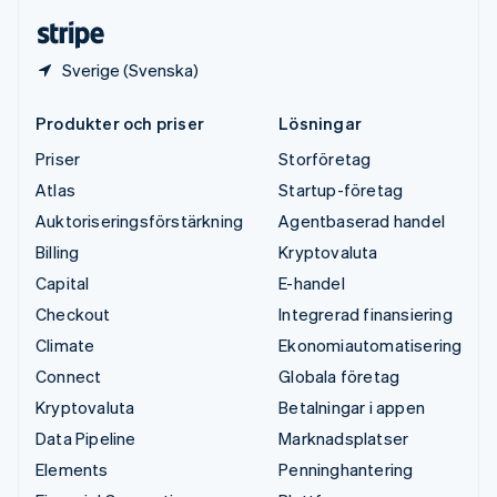
Deutsch
English
Sverige (Svenska)
Produkter och priser
Lösningar
Priser
Storföretag
Atlas
Startup-företag
Auktoriseringsförstärkning
Agentbaserad handel
Billing
Kryptovaluta
Capital
E-handel
Checkout
Integrerad finansiering
Climate
Ekonomiautomatisering
Connect
Globala företag
Kryptovaluta
Betalningar i appen
Data Pipeline
Marknadsplatser
Elements
Penninghantering