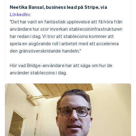
Identitetsverifiering online
English
Partner
Neetika Bansal, business lead på Stripe, via
Polen
Stripe App Marketplace
LinkedIn
:
English
"Det har varit en fantastisk upplevelse att få höra från
Portugal
Português
English
användare hur stor inverkan stablecoininfrastrukturen
Rumänien
har redan i dag. Vi tror att stablecoins kommer att
Stripe Sessions 2026
English
Se hur Stripe bygger den ekonomiska inf
spela en avgörande roll i arbetet med att accelerera
Schweiz
Titta nu
den gränsöverskridande handeln."
Deutsch
Français
Italiano
English
Singapore
English
简体中文
Hör vad Bridge-användare har att säga om hur de
Slovakien
använder stablecoins i dag.
English
Slovenien
English
Italiano
Spanien
Español
English
Storbritannien
English
Sverige
Svenska
English
Thailand