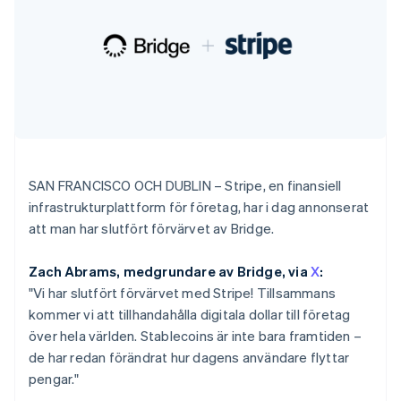
Godkännandeoptimeringar
Recognition
Företag
English
Français
Plattformar
Erbjud
Link
Automatiserad
Kroatien
SaaS
användningsbaserad
Accelererad kassaprocess
redovisning
Produktplan
fakturering
English
Italiano
Financial Connections
Stripe Sigma
Sessions årliga
Utfärda stablecoin-
Lettland
Länkade finanskontodata
Anpassade
konferens
stödda kort
English
rapporter
Karriärer
Tillhandahåll och
Liechtenstein
Efter bransch
Data Pipeline
Nyhetsrum
hantera tjänster med
Deutsch
English
Datasynkronisering
Stripe Press
agenter
Litauen
AI-företag
Kreatörsekonomi
English
Spel
Luxemburg
SAN FRANCISCO OCH DUBLIN – Stripe, en finansiell
Besöksnäring, resor
Kontakt
Français
Deutsch
English
Mer
Resurser
och fritid
infrastrukturplattform för företag, har i dag annonserat
Product roadmap
Malaysia
Försäkringsbolag
Kontakta säljteamet
att man har slutfört förvärvet av Bridge.
Se vad som kommer härnäst
English
简体中文
Media och
Appintegrationer
Bli partner
Malta
underhållning
Kodexempel
Radar
Ideella organisationer
Utvecklarblogg
English
Zach Abrams, medgrundare av Bridge, via
X
:
Bedrägeribekämpning
Professionella tjänster
API-status
Mexiko
"Vi har slutfört förvärvet med Stripe! Tillsammans
Offentlig sektor
Atlas
Español
English
kommer vi att tillhandahålla digitala dollar till företag
Detaljhandel
Bolagsbildning för startups
Nederländerna
över hela världen. Stablecoins är inte bara framtiden –
Nederlands
English
Climate
de har redan förändrat hur dagens användare flyttar
Norge
Koldioxidinfångning
English
pengar."
Ecosystem
Identity
Nya Zeeland