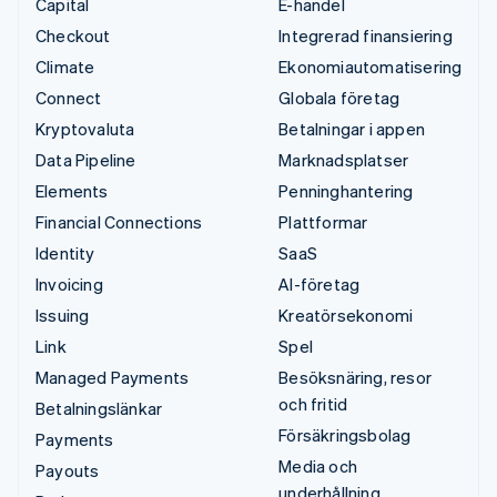
Capital
E-handel
Checkout
Integrerad finansiering
Climate
Ekonomiautomatisering
Connect
Globala företag
Kryptovaluta
Betalningar i appen
Data Pipeline
Marknadsplatser
Elements
Penninghantering
Financial Connections
Plattformar
Identity
SaaS
Invoicing
AI-företag
Issuing
Kreatörsekonomi
Link
Spel
Managed Payments
Besöksnäring, resor
och fritid
Betalningslänkar
Försäkringsbolag
Payments
Media och
Payouts
underhållning