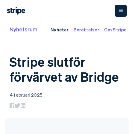
简体中文
English
Finland
English
Svenska
Frankrike
Français
English
Nyhetsrum
Nyheter
Berättelser
Om Stripe
Efter fas
Dokumentation
Lär dig
Betalningar
Intäkter
P
Förenade Arabemiraten
English
Storföretag
Stripe-dokumentation
Blogg
Gibraltar
Payments
Billing
G
Startup-företag
Referensmaterial för
Kundberättelser
Onlinebetalningar
Återkommande
Ut
English
API
Guider
Stripe slutför
Managed Payments
intäkter
tr
Bibliotek och SDK:er
Grekland
Ansvarig handlarlösning
Metronome
C
Stripe Apps
English
Payment links
Användningsbaserad
In
förvärvet av Bridge
Hongkong SAR, Kina
Efter användningsfall
Kodfria betalningar
fakturering
pl
Support
English
简体中文
Checkout
Abonnemang
st
O
Indien
Agentbaserad handel
Färdiga
Hantering av
k
oc
Guider
Kryptovaluta
Få hjälp
English
betalningsgränssnitt
I
abonnemang
4 februari 2025
E-handel
Hanterade
Irland
Elements
Invoicing
Integrerad finansiering
Ta emot
supportplaner
Flexibla UI-komponenter
Engångs eller
English
Ekonomiautomatisering
onlinebetalningar
Professionella tjänster
Betalningsmetoder
Italien
återkommande
Implementera en
Tillgång till över 125
Tax
Italiano
English
Globala företag
förbyggd kassa
Terminal
Automatisering av
Japan
Betalningar i appen
Bygg en plattform eller
Betalningar i fysisk miljö
moms
日本語
English
Marknadsplatser
marknadsplats
Authorization Boost
Revenue
Kanada
Penninghantering
Hantera abonnemang