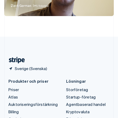
ไทย
English
Tjeckien
English
Tyskland
Deutsch
English
Ungern
English
USA
English
Español
简体中文
Österrike
Deutsch
English
Sverige (Svenska)
Produkter och priser
Lösningar
Priser
Storföretag
Atlas
Startup-företag
Auktoriseringsförstärkning
Agentbaserad handel
Billing
Kryptovaluta