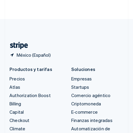
English
简体中文
Suecia
Svenska
English
Suiza
Deutsch
Français
Italiano
English
Tailandia
ไทย
English
México (Español)
Productos y tarifas
Soluciones
Precios
Empresas
Atlas
Startups
Authorization Boost
Comercio agéntico
Billing
Criptomoneda
Capital
E-commerce
Checkout
Finanzas integradas
Climate
Automatización de