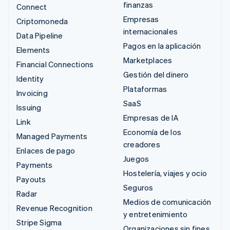
finanzas
Connect
Empresas
Criptomoneda
internacionales
Data Pipeline
Pagos en la aplicación
Elements
Marketplaces
Financial Connections
Gestión del dinero
Identity
Plataformas
Invoicing
SaaS
Issuing
Empresas de IA
Link
Economía de los
Managed Payments
creadores
Enlaces de pago
Juegos
Payments
Hostelería, viajes y ocio
Payouts
Seguros
Radar
Medios de comunicación
Revenue Recognition
y entretenimiento
Stripe Sigma
Organizaciones sin fines