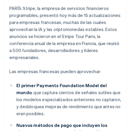
PARÍS: Stripe, la empresa de servicios financieros
programables, presentó hoy más de 15 actualizaciones
Ecosistema
para empresas francesas, muchas de las cuales
Alemania
Sesiones de Stripe 2026
aprovechan la IA y las criptomonedas estables. Estos
Deutsch
English
Socios
Descubre cómo Stripe construye la infraestructura económi
anuncios se hicieron en el Stripe Tour Paris, la
Australia
Stripe App Marketplace
Mirar ahora
English
conferencia anual de la empresa en Francia, que reunió
Austria
a 500 fundadores, desarrolladores y líderes
Deutsch
English
empresariales.
Bélgica
Nederlands
Français
Deutsch
English
Las empresas francesas pueden aprovechar:
Brasil
Português
English
Bulgaria
El primer Payments Foundation Model del
English
mundo
, que captura cientos de señales sutiles que
Canadá
los modelos especializados anteriores no captaron,
English
Français
y desbloquea mejoras de rendimiento que antes no
China continental
简体中文
English
eran posibles.
Chipre
English
Nuevos métodos de pago que incluyen los
Croacia