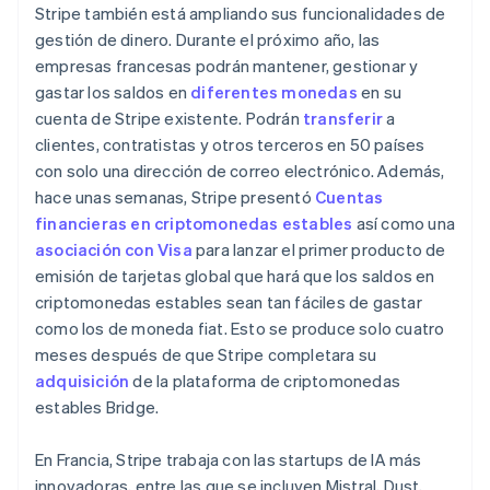
Stripe también está ampliando sus funcionalidades de
English
gestión de dinero. Durante el próximo año, las
Hungría
English
empresas francesas podrán mantener, gestionar y
India
gastar los saldos en
diferentes monedas
en su
English
cuenta de Stripe existente. Podrán
transferir
a
Irlanda
clientes, contratistas y otros terceros en 50 países
English
con solo una dirección de correo electrónico. Además,
Italia
hace unas semanas, Stripe presentó
Cuentas
Italiano
English
financieras en criptomonedas estables
así como una
Japón
日本語
English
asociación con Visa
para lanzar el primer producto de
Letonia
emisión de tarjetas global que hará que los saldos en
English
criptomonedas estables sean tan fáciles de gastar
Liechtenstein
como los de moneda fiat. Esto se produce solo cuatro
Deutsch
English
meses después de que Stripe completara su
Lituania
English
adquisición
de la plataforma de criptomonedas
Luxemburgo
estables Bridge.
Français
Deutsch
English
Malasia
En Francia, Stripe trabaja con las startups de IA más
English
简体中文
innovadoras, entre las que se incluyen Mistral, Dust,
Malta