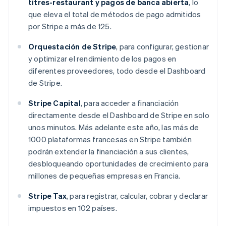
titres-restaurant y pagos de banca abierta
, lo
English
Italiano
que eleva el total de métodos de pago admitidos
Dinamarca
por Stripe a más de 125.
English
Emiratos Árabes Unidos
Orquestación de Stripe
, para configurar, gestionar
English
y optimizar el rendimiento de los pagos en
Eslovaquia
diferentes proveedores, todo desde el Dashboard
English
de Stripe.
Eslovenia
English
Italiano
Stripe Capital
, para acceder a financiación
España
Español
English
directamente desde el Dashboard de Stripe en solo
Estados Unidos
unos minutos. Más adelante este año, las más de
English
Español
简体中文
1000 plataformas francesas en Stripe también
Estonia
podrán extender la financiación a sus clientes,
English
desbloqueando oportunidades de crecimiento para
Finlandia
English
Svenska
millones de pequeñas empresas en Francia.
Francia
Français
English
Stripe Tax
, para registrar, calcular, cobrar y declarar
Gibraltar
impuestos en 102 países.
English
Grecia