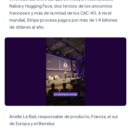
English
Nabla y Hugging Face, dos tercios de los unicornios
México
franceses y más de la mitad de los CAC 40. A nivel
Español
English
mundial, Stripe procesa pagos por más de 1.4 billones
Noruega
de dólares al año.
English
Nueva Zelandia
English
Países Bajos
Nederlands
English
Polonia
English
Portugal
Português
English
RAE de Hong Kong, China
English
简体中文
Reino Unido
English
República Checa
English
Arielle Le Bail, responsable de producto, Francia, el sur
Rumania
de Europa y el Benelux
English
Singapur