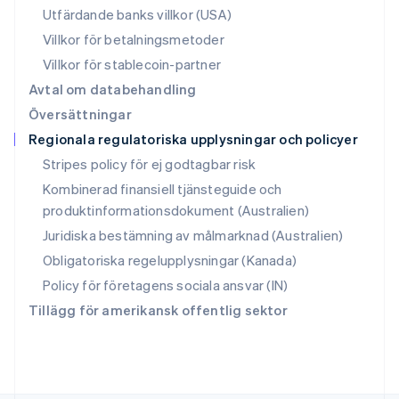
Schweiz
Utfärdande banks villkor (USA)
Deutsch
Français
Italiano
English
Villkor för betalningsmetoder
Singapore
English
简体中文
Villkor för stablecoin-partner
Slovakien
Avtal om databehandling
English
Översättningar
Slovenien
Regionala regulatoriska upplysningar och policyer
English
Italiano
Spanien
Stripes policy för ej godtagbar risk
Español
English
Kombinerad finansiell tjänsteguide och
Storbritannien
produktinformationsdokument (Australien)
English
Sverige
Juridiska bestämning av målmarknad (Australien)
Svenska
English
Obligatoriska regelupplysningar (Kanada)
Thailand
ไทย
English
Policy för företagens sociala ansvar (IN)
Tjeckien
Tillägg för amerikansk offentlig sektor
English
Tyskland
Deutsch
English
Ungern
English