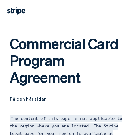
Gibraltar
English
Grekland
English
Hongkong SAR, Kina
English
简体中文
Commercial Card
Indien
English
Irland
Program
English
Italien
Agreement
Italiano
English
Japan
日本語
English
Kanada
English
Français
På den här sidan
Kroatien
English
Italiano
Lettland
The content of this page is not applicable to
English
Liechtenstein
the region where you are located. The Stripe
Deutsch
English
Legal page for your region is available at