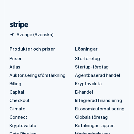
USA
English
Español
简体中文
Österrike
Deutsch
English
Sverige (Svenska)
Produkter och priser
Lösningar
Priser
Storföretag
Atlas
Startup-företag
Auktoriseringsförstärkning
Agentbaserad handel
Billing
Kryptovaluta
Capital
E-handel
Checkout
Integrerad finansiering
Climate
Ekonomiautomatisering
Connect
Globala företag
Kryptovaluta
Betalningar i appen
Data Pipeline
Marknadsplatser