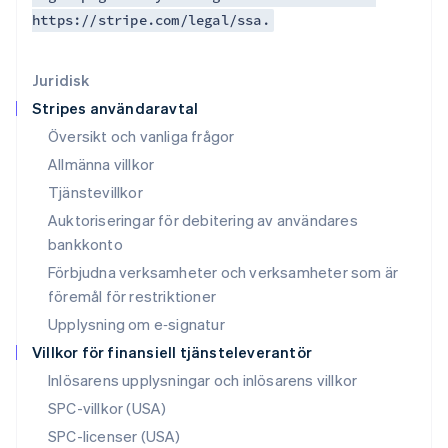
Litauen
https://stripe.com/legal/ssa.
English
Luxemburg
Français
Deutsch
English
Juridisk
Malaysia
Stripes användaravtal
English
简体中文
Malta
Översikt och vanliga frågor
English
Allmänna villkor
Mexiko
Tjänstevillkor
Español
English
Nederländerna
Auktoriseringar för debitering av användares
Nederlands
English
bankkonto
Norge
Förbjudna verksamheter och verksamheter som är
English
Nya Zeeland
föremål för restriktioner
English
Upplysning om e‑signatur
Polen
Villkor för finansiell tjänsteleverantör
English
Portugal
Inlösarens upplysningar och inlösarens villkor
Português
English
SPC-villkor (USA)
Rumänien
SPC-licenser (USA)
English