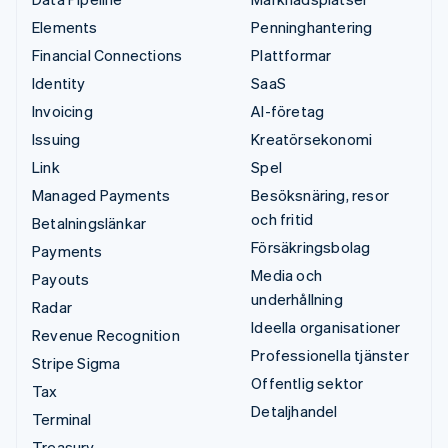
Elements
Penninghantering
Financial Connections
Plattformar
Identity
SaaS
Invoicing
AI-företag
Issuing
Kreatörsekonomi
Link
Spel
Managed Payments
Besöksnäring, resor
och fritid
Betalningslänkar
Försäkringsbolag
Payments
Media och
Payouts
underhållning
Radar
Ideella organisationer
Revenue Recognition
Professionella tjänster
Stripe Sigma
Offentlig sektor
Tax
Detaljhandel
Terminal
Treasury