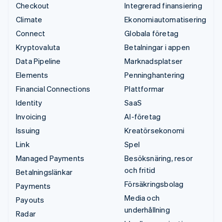
Checkout
Integrerad finansiering
Climate
Ekonomiautomatisering
Connect
Globala företag
Kryptovaluta
Betalningar i appen
Data Pipeline
Marknadsplatser
Elements
Penninghantering
Financial Connections
Plattformar
Identity
SaaS
Invoicing
AI-företag
Issuing
Kreatörsekonomi
Link
Spel
Managed Payments
Besöksnäring, resor
och fritid
Betalningslänkar
Försäkringsbolag
Payments
Media och
Payouts
underhållning
Radar