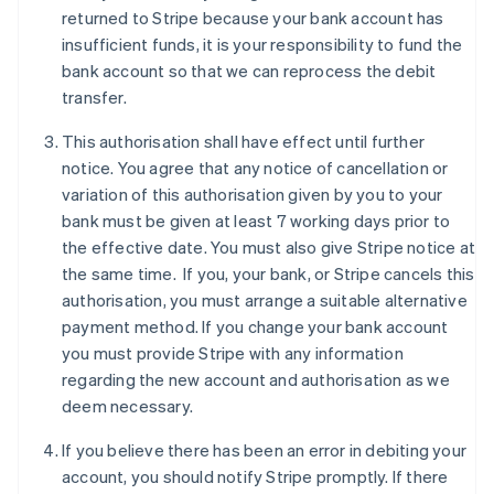
Finland
returned to Stripe because your bank account has
English
Svenska
insufficient funds, it is your responsibility to fund the
Frankrike
bank account so that we can reprocess the debit
Français
English
transfer.
Förenade Arabemiraten
English
This authorisation shall have effect until further
Gibraltar
notice. You agree that any notice of cancellation or
English
variation of this authorisation given by you to your
Grekland
bank must be given at least 7 working days prior to
English
Hongkong SAR, Kina
the effective date. You must also give Stripe notice at
English
简体中文
the same time. If you, your bank, or Stripe cancels this
Indien
authorisation, you must arrange a suitable alternative
English
payment method. If you change your bank account
Irland
you must provide Stripe with any information
English
Italien
regarding the new account and authorisation as we
Italiano
English
deem necessary.
Japan
日本語
English
If you believe there has been an error in debiting your
Kanada
account, you should notify Stripe promptly. If there
English
Français