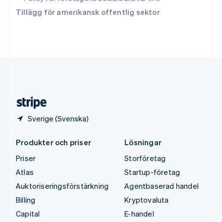
Tjeckien
Tillägg för amerikansk offentlig sektor
English
Tyskland
Deutsch
English
Ungern
English
USA
English
Español
简体中文
Österrike
Deutsch
English
Sverige (Svenska)
Produkter och priser
Lösningar
Priser
Storföretag
Atlas
Startup-företag
Auktoriseringsförstärkning
Agentbaserad handel
Billing
Kryptovaluta
Capital
E-handel