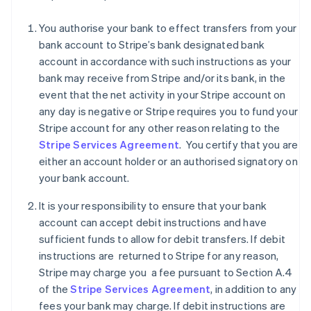
You authorise your bank to effect transfers from your
bank account to Stripe’s bank designated bank
account in accordance with such instructions as your
bank may receive from Stripe and/or its bank, in the
event that the net activity in your Stripe account on
Australien
any day is negative or Stripe requires you to fund your
English
Belgien
Stripe account for any other reason relating to the
Nederlands
Français
Deutsch
English
Stripe Services Agreement
. You certify that you are
Brasilien
either an account holder or an authorised signatory on
Português
English
your bank account.
Bulgarien
English
It is your responsibility to ensure that your bank
Cypern
account can accept debit instructions and have
English
Danmark
sufficient funds to allow for debit transfers. If debit
English
instructions are returned to Stripe for any reason,
Estland
Stripe may charge you a fee pursuant to Section A.4
English
of the
Stripe Services Agreement
, in addition to any
Fastlandskina
fees your bank may charge. If debit instructions are
简体中文
English