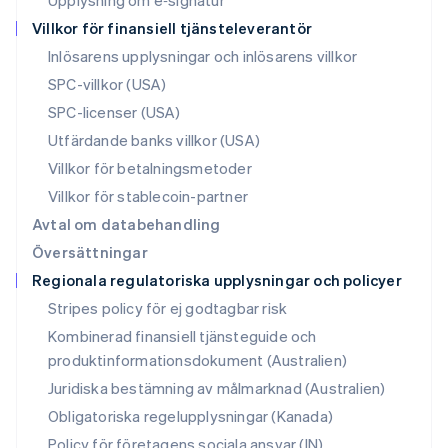
Upplysning om e‑signatur
Polen
Villkor för finansiell tjänsteleverantör
English
Portugal
Inlösarens upplysningar och inlösarens villkor
Português
English
SPC-villkor (USA)
Rumänien
SPC-licenser (USA)
English
Schweiz
Utfärdande banks villkor (USA)
Deutsch
Français
Italiano
English
Villkor för betalningsmetoder
Singapore
English
简体中文
Villkor för stablecoin-partner
Slovakien
Avtal om databehandling
English
Översättningar
Slovenien
Regionala regulatoriska upplysningar och policyer
English
Italiano
Spanien
Stripes policy för ej godtagbar risk
Español
English
Kombinerad finansiell tjänsteguide och
Storbritannien
produktinformationsdokument (Australien)
English
Sverige
Juridiska bestämning av målmarknad (Australien)
Svenska
English
Obligatoriska regelupplysningar (Kanada)
Thailand
ไทย
English
Policy för företagens sociala ansvar (IN)