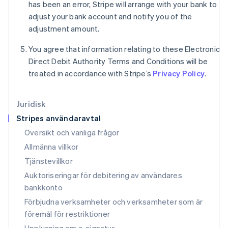
has been an error, Stripe will arrange with your bank to
Kroatien
adjust your bank account and notify you of the
English
Italiano
Lettland
adjustment amount.
English
Liechtenstein
You agree that information relating to these Electronic
Deutsch
English
Direct Debit Authority Terms and Conditions will be
Litauen
treated in accordance with Stripe’s
Privacy Policy
.
English
Luxemburg
Français
Deutsch
English
Juridisk
Malaysia
Stripes användaravtal
English
简体中文
Malta
Översikt och vanliga frågor
English
Allmänna villkor
Mexiko
Tjänstevillkor
Español
English
Nederländerna
Auktoriseringar för debitering av användares
Nederlands
English
bankkonto
Norge
Förbjudna verksamheter och verksamheter som är
English
Nya Zeeland
föremål för restriktioner
English