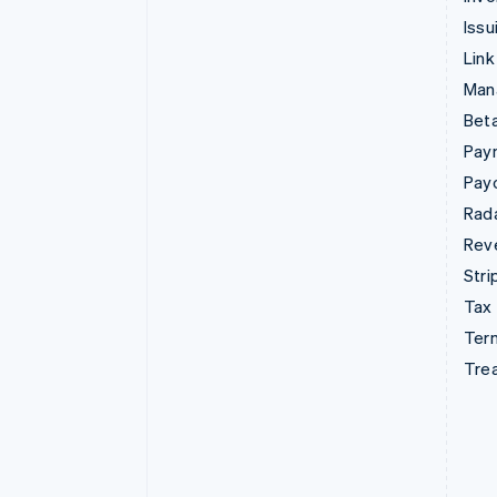
Issu
Link
Man
Beta
Pay
Pay
Rad
Rev
Stri
Tax
Term
Tre