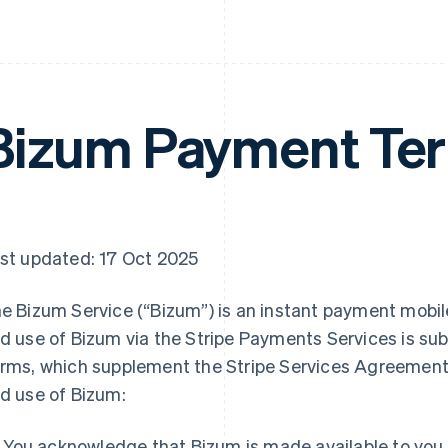
Bizum Payment Te
st updated: 17 Oct 2025
e Bizum Service (“Bizum”) is an instant payment mobil
d use of Bizum via the Stripe Payments Services is s
rms, which supplement the Stripe Services Agreement
d use of Bizum:
You acknowledge that Bizum is made available to you 