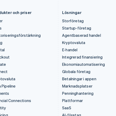
Luxemburg
Slovakien
Français
Deutsch
English
English
dukter och priser
Lösningar
er
Storföretag
s
Startup-företag
oriseringsförstärkning
Agentbaserad handel
ng
Kryptovaluta
tal
E-handel
ckout
Integrerad finansiering
mate
Ekonomiautomatisering
nect
Globala företag
tovaluta
Betalningar i appen
 Pipeline
Marknadsplatser
ments
Penninghantering
ncial Connections
Plattformar
tity
SaaS
icing
AI-företag