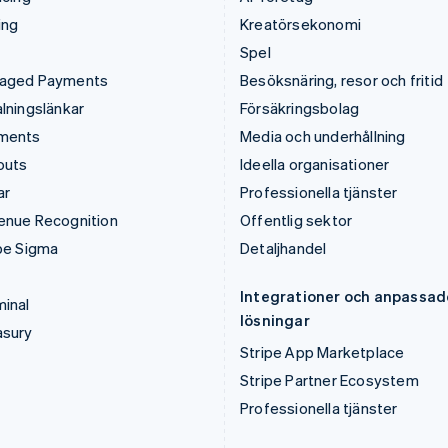
ing
Kreatörsekonomi
Spel
aged Payments
Besöksnäring, resor och fritid
lningslänkar
Försäkringsbolag
ments
Media och underhållning
outs
Ideella organisationer
ar
Professionella tjänster
enue Recognition
Offentlig sektor
pe Sigma
Detaljhandel
Integrationer och anpassad
inal
lösningar
asury
Stripe App Marketplace
Stripe Partner Ecosystem
Professionella tjänster