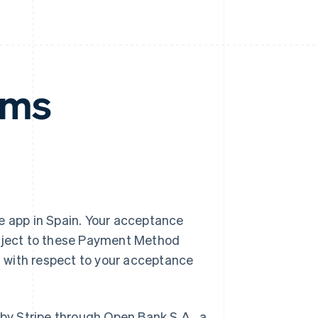
rms
e app in Spain. Your acceptance
ubject to these Payment Method
 with respect to your acceptance
by Stripe through Open Bank S.A., a