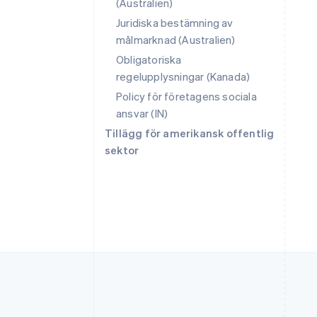
(Australien)
Australien
Juridiska bestämning av
English
målmarknad (Australien)
Belgien
Nederlands
Français
Deutsch
English
Obligatoriska
Brasilien
regelupplysningar (Kanada)
Português
English
Policy för företagens sociala
Bulgarien
ansvar (IN)
English
Cypern
Tillägg för amerikansk offentlig
English
sektor
Danmark
English
Estland
English
Fastlandskina
简体中文
English
Finland
English
Svenska
Frankrike
Français
English
Förenade Arabemiraten
English