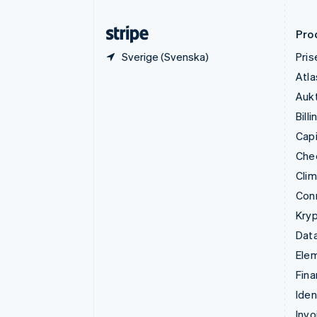
Gibraltar
English
Pro
Sverige (Svenska)
Pris
Atla
Aukt
Billi
Capi
Che
Cli
Con
Kryp
Data
Ele
Fina
Iden
Invo