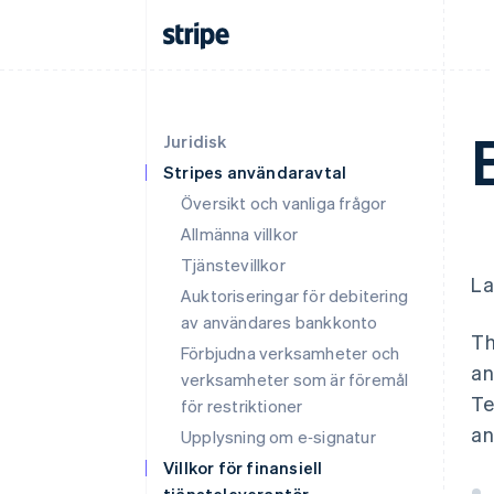
Juridisk
Stripes användaravtal
Översikt och vanliga frågor
Allmänna villkor
Tjänstevillkor
La
Auktoriseringar för debitering
av användares bankkonto
Th
Förbjudna verksamheter och
an
verksamheter som är föremål
Te
för restriktioner
an
Upplysning om e‑signatur
Villkor för finansiell