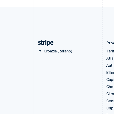
Croazia
English
Italiano
Danimarca
English
Emirati Arabi Uniti
English
Estonia
English
Prod
Croazia (Italiano)
Tari
Atla
Auth
Billi
Capi
Che
Cli
Con
Crip