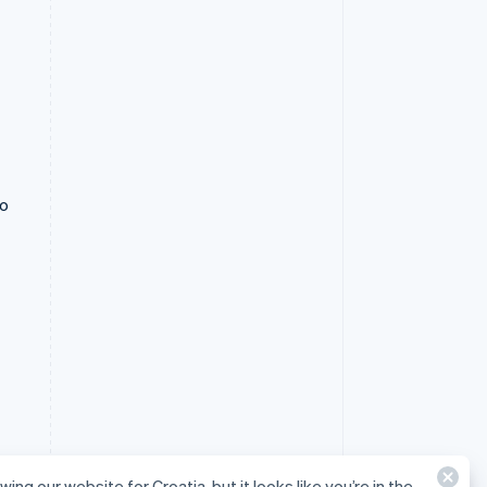
to
wing our website for Croatia, but it looks like you’re in the