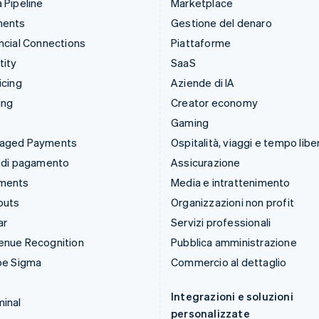
 Pipeline
Marketplace
ments
Gestione del denaro
ncial Connections
Piattaforme
tity
SaaS
icing
Aziende di IA
ing
Creator economy
Gaming
aged Payments
Ospitalità, viaggi e tempo libe
 di pagamento
Assicurazione
ments
Media e intrattenimento
outs
Organizzazioni non profit
ar
Servizi professionali
enue Recognition
Pubblica amministrazione
pe Sigma
Commercio al dettaglio
Integrazioni e soluzioni
inal
personalizzate