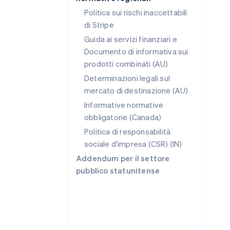
Politica sui rischi inaccettabili
di Stripe
Guida ai servizi finanziari e
Documento di informativa sui
prodotti combinati (AU)
Australia
Determinazioni legali sul
English
mercato di destinazione (AU)
Austria
Deutsch
English
Informative normative
Belgio
obbligatorie (Canada)
Nederlands
Français
Deutsch
English
Politica di responsabilità
Brasile
sociale d'impresa (CSR) (IN)
Português
English
Bulgaria
Addendum per il settore
English
pubblico statunitense
Canada
English
Français
Cina continentale
简体中文
English
Cipro
English