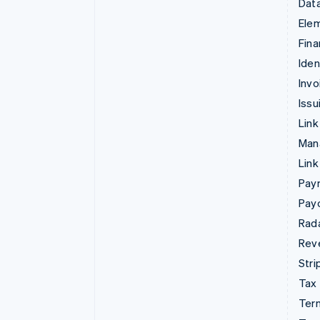
Data
Ele
Fina
Iden
Invo
Issu
Link
Man
Link
Pay
Pay
Rad
Rev
Stri
Tax
Term