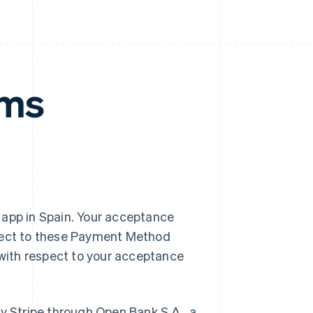
rms
 app in Spain. Your acceptance
bject to these Payment Method
with respect to your acceptance
y Stripe through Open Bank S.A., a