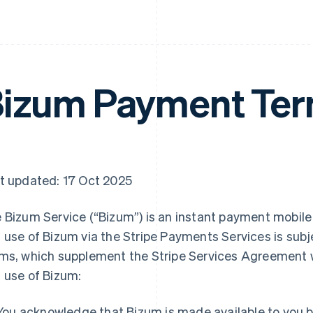
izum Payment Te
t updated: 17 Oct 2025
 Bizum Service (“Bizum”) is an instant payment mobile
 use of Bizum via the Stripe Payments Services is su
ms, which supplement the Stripe Services Agreement 
 use of Bizum:
You acknowledge that Bizum is made available to you b