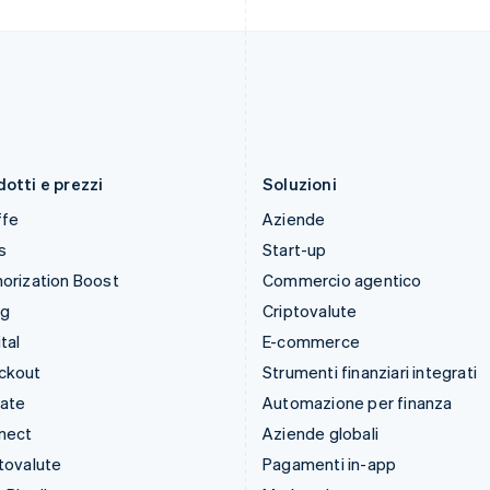
Italia
Portogallo
Italiano
English
Português
English
Lettonia
RAS di Hong Kong, Cina
English
English
简体中文
Liechtenstein
Regno Unito
Deutsch
English
English
Lituania
Repubblica Ceca
English
English
otti e prezzi
Soluzioni
ffe
Aziende
s
Start-up
orization Boost
Commercio agentico
ng
Criptovalute
tal
E-commerce
ckout
Strumenti finanziari integrati
mate
Automazione per finanza
nect
Aziende globali
tovalute
Pagamenti in-app