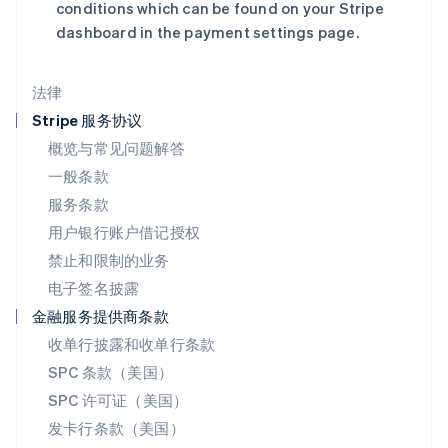
conditions which can be found on your Stripe
English
简体中文
dashboard in the payment settings page.
美国
English
Español
简体中文
墨西哥
法律
Español
English
挪威
Stripe 服务协议
English
概览与常见问题解答
葡萄牙
一般条款
Português
English
日本
服务条款
日本語
English
用户银行账户借记授权
瑞典
Svenska
English
禁止和限制的业务
瑞士
电子签名披露
Deutsch
Français
Italiano
English
塞浦路斯
金融服务提供商条款
English
收单行披露和收单行条款
斯洛伐克
SPC 条款（美国）
English
斯洛文尼亚
SPC 许可证（美国）
English
Italiano
发卡行条款（美国）
泰国