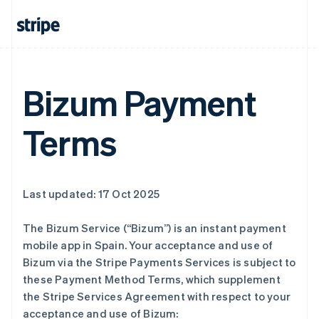
English
爱沙尼亚
English
奥地利
Deutsch
English
澳大利亚
Bizum Payment
English
巴西
Português
English
Terms
保加利亚
English
比利时
Nederlands
Français
Deutsch
English
Last updated: 17 Oct 2025
波兰
English
丹麦
The Bizum Service (“Bizum”) is an instant payment
English
mobile app in Spain. Your acceptance and use of
德国
Bizum via the Stripe Payments Services is subject to
Deutsch
English
these Payment Method Terms, which supplement
法国
the Stripe Services Agreement with respect to your
Français
English
acceptance and use of Bizum:
芬兰