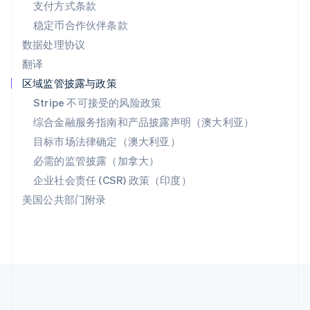
支付方式条款
ไทย
English
希腊
稳定币合作伙伴条款
English
数据处理协议
西班牙
翻译
Español
English
新加坡
区域监管披露与政策
English
简体中文
Stripe 不可接受的风险政策
新西兰
综合金融服务指南和产品披露声明（澳大利亚）
English
匈牙利
目标市场法律确定（澳大利亚）
English
必需的监管披露（加拿大）
意大利
Italiano
English
企业社会责任 (CSR) 政策（印度）
印度
美国公共部门附录
English
英国
English
直布罗陀
English
中国内地
简体中文
English
中国香港特别行政区